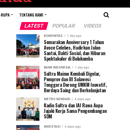
-RUPA
TENTANG KAMI
LATEST
POPULAR
VIDEOS
KOMUNITAS
1 day ago
Semarakan Anniversary 1 Tahun
Avoce Celebes, Hadirkan Jalan
Santai, Bakti Sosial, dan Hiburan
Spektakuler di Bulukumba
BANK INDONESIA
1 day ago
Sultra Maimo Kembali Digelar,
Pemprov dan BI Sulawesi
Tenggara Dorong UMKM Inovatif,
Berdaya Saing dan Berkelanjutan
METRO KENDARI
4 days ago
Kadin Sultra dan IAI Rawa Aopa
Jajaki Kerja Sama Pengembangan
SDM
INVESTASI
6 days ago