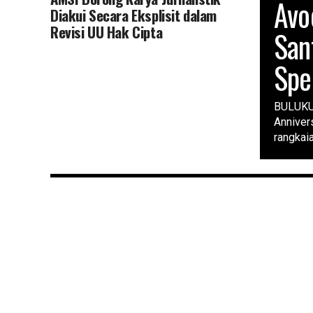
Avo
Diakui Secara Eksplisit dalam
Revisi UU Hak Cipta
San
Spe
BULUKUM
Anniver
rangkai