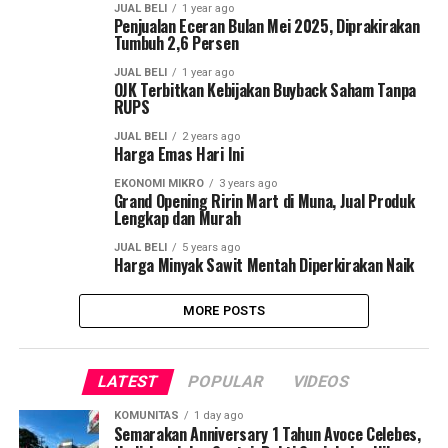
JUAL BELI
1 year ago
Penjualan Eceran Bulan Mei 2025, Diprakirakan
Tumbuh 2,6 Persen
JUAL BELI
1 year ago
OJK Terbitkan Kebijakan Buyback Saham Tanpa
RUPS
JUAL BELI
2 years ago
Harga Emas Hari Ini
EKONOMI MIKRO
3 years ago
Grand Opening Ririn Mart di Muna, Jual Produk
Lengkap dan Murah
JUAL BELI
5 years ago
Harga Minyak Sawit Mentah Diperkirakan Naik
MORE POSTS
LATEST
POPULAR
VIDEOS
KOMUNITAS
1 day ago
Semarakan Anniversary 1 Tahun Avoce Celebes,