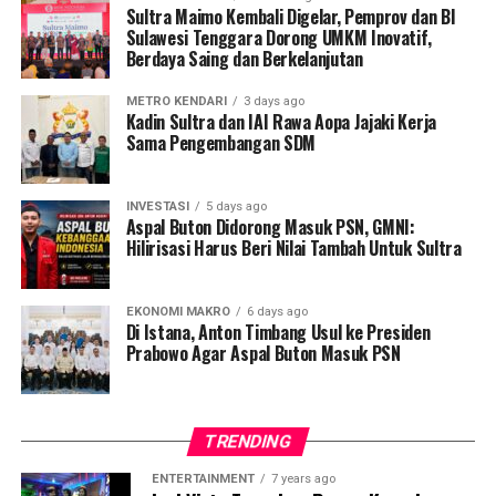
IN2MOTIONFEST tidak hanya menjadi ajang afirmasi
Sultra Maimo Kembali Digelar, Pemprov dan BI
Sulawesi Tenggara Dorong UMKM Inovatif,
dan branding Indonesia di kancah global, tetapi juga
Berdaya Saing dan Berkelanjutan
bagian dari penguatan ekonomi syariah nasional.
METRO KENDARI
3 days ago
Arif menekankan bahwa keberhasilan penyelenggaraan
Kadin Sultra dan IAI Rawa Aopa Jajaki Kerja
IN2MOTIONFEST mencerminkan kuatnya sinergi lintas
Sama Pengembangan SDM
sektor antara pemerintah, lembaga keuangan, asosiasi
fesyen, dan para pelaku usaha.
INVESTASI
5 days ago
Aspal Buton Didorong Masuk PSN, GMNI:
“Ekosistem modest fashion tidak bisa tumbuh sendiri.
Hilirisasi Harus Beri Nilai Tambah Untuk Sultra
Diperlukan kolaborasi dari hulu hingga hilir, mulai dari
produsen bahan baku, perajin, desainer, hingga
EKONOMI MAKRO
6 days ago
pengusaha ritel,” jelasnya.
Di Istana, Anton Timbang Usul ke Presiden
Prabowo Agar Aspal Buton Masuk PSN
Tahun ini, Parade 6 IN2MOTIONFEST 2025
menghadirkan karya dari 12 desainer nasional.
TRENDING
Di antaranya lima desainer binaan Kementerian UMKM,
yakni Tepa Selira, Netaly, Selira, Intresse, Meta Fauzan,
ENTERTAINMENT
7 years ago