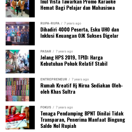
dan Lia Afif; empat desainer binaan Bank Indonesia;
Inul Vista Tawarkan Promo Karaoke
Hemat Bagi Pelajar dan Mahasiswa
serta tiga desainer dari Indonesia Fashion Chamber
(IFC).
RUPA-RUPA
7 years ago
Arif menambahkan bahwa pengembangan ekosistem
Dihadiri 4000 Peserta, Esku UHO dan
modest fashion merupakan bagian dari implementasi
Inklusi Keuangan OJK Sukses Digelar
Asta Cita 3, yang mencakup peningkatan lapangan kerja
berkualitas, penguatan kewirausahaan, pengembangan
PASAR
7 years ago
industri kreatif, serta keberlanjutan infrastruktur.
Jelang HPS 2019, TPID: Harga
Kebutuhan Pokok Relatif Stabil
“Parade fesyen IN2MOTIONFEST adalah bukti nyata
kolaborasi antara Kementerian UMKM, Bank Indonesia,
ENTREPRENEUR
7 years ago
para desainer, dan UMKM. Melalui karya kreatif ini,
Rumah Kreatif Hj Nirna Sediakan Oleh-
Indonesia membuktikan kemampuannya menembus
oleh Khas Sultra
pasar global,” ungkapnya.
FOKUS
7 years ago
Menurut Arif, komitmen Indonesia untuk menjadi pusat
Tenaga Pendamping BPNT Dinilai Tidak
modest fashion dunia semakin diakui secara
Transparan, Penerima Manfaat Bingung
internasional. Sejumlah merek fesyen Tanah Air telah
Saldo Nol Rupiah
masuk ke pasar mancanegara, sementara pusat