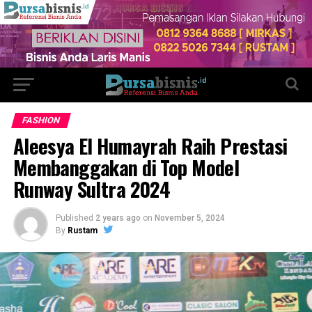
FASHION
Aleesya El Humayrah Raih Prestasi
Membanggakan di Top Model
Runway Sultra 2024
Published
2 years ago
on
November 5, 2024
By
Rustam