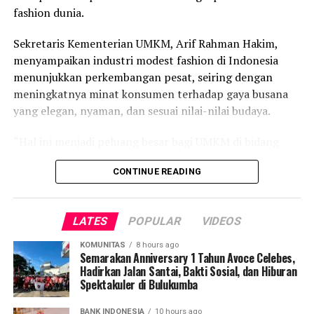
Laporan : Tam
fashion dunia.
Post Views:
5,637
Sekretaris Kementerian UMKM, Arif Rahman Hakim,
menyampaikan industri modest fashion di Indonesia
menunjukkan perkembangan pesat, seiring dengan
meningkatnya minat konsumen terhadap gaya busana
yang elegan, nyaman, dan sesuai nilai-nilai budaya.
“Hal ini menjadi peluang besar bagi UMKM di bidang
modest fashion untuk memperluas akses pasar,” ujar
CONTINUE READING
Sesmen UMKM Arif saat membuka Indonesia
International Modest Fashion Festival
(IN2MOTIONFEST) 2025 di JIExpo Kemayoran, Jakarta
LATES
POPULAR
VIDEOS
sebagaimana dilansir dari laman umkm.go.id.
KOMUNITAS
8 hours ago
Festival hasil kolaborasi antara Kementerian UMKM dan
Semarakan Anniversary 1 Tahun Avoce Celebes,
Hadirkan Jalan Santai, Bakti Sosial, dan Hiburan
Bank Indonesia ini berlangsung hingga 12 Oktober 2025
Spektakuler di Bulukumba
kemarin.
BANK INDONESIA
10 hours ago