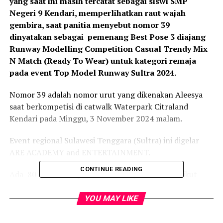
yang saat ini masih tercatat sebagai siswi SMP
Negeri 9 Kendari, memperlihatkan raut wajah
gembira, saat panitia menyebut nomor 39
dinyatakan sebagai pemenang
Best Pose 3 diajang
Runway Modelling Competition Casual Trendy Mix
N Match (Ready To Wear) untuk kategori remaja
pada event Top Model Runway Sultra 2024.
Nomor 39 adalah nomor urut yang dikenakan Aleesya
saat berkompetisi di catwalk Waterpark Citraland
Kendari pada Minggu, 3 November 2024 malam.
Event regional Sulawesi Tenggara (Sultra) ini digelar
ARE ACADEMY and ENTERTAINMENT.
CONTINUE READING
Ada 80 peserta Top Model Runway Sultra 2024 ikut
berkompetisi dalam ajang bergengsi ini. Mereka terdiri
dari anak-anak, remaja dan dewasa yang berasal dari
YOU MAY LIKE
berbagai kabupaten di Sultra, seperti dari Kota Kendari,
Konawe, Konawe Selatan, Bombana. Kemudian Kota