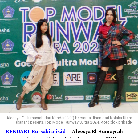
Aleesya El Humayrah dari Kendari (kiri) bersama Jihan dari Kolaka Utara
(kanan) peserta Top Model Runway Sultra 2024. -foto:dok.pribadi-
KENDARI, Bursabisnis.id
– Aleesya El Humayrah