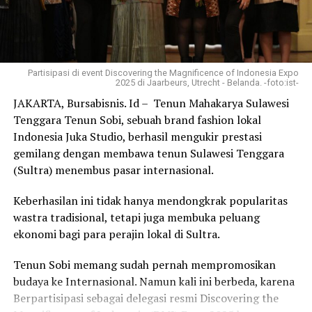
beralamat di Jalan Balai Kota.
Dalam workshop tersebut, seluruh peserta Top Model
Runway Sultra 2024, memperoleh ilmu pengetahuan
Partisipasi di event Discovering the Magnificence of Indonesia Expo
tentang teknik catwalk, casting, presenting dan
2025 di Jaarbeurs, Utrecht - Belanda. -foto:ist-
acting.Di ajang ini juga diadakan casting -presenter
JAKARTA, Bursabisnis. Id – Tenun Mahakarya Sulawesi
untuk MEK tv dan pemilihan brand ambassador Jims
Tenggara Tenun Sobi, sebuah brand fashion lokal
Honey Bags.
Indonesia Juka Studio, berhasil mengukir prestasi
gemilang dengan membawa tenun Sulawesi Tenggara
Event ini menjadi perhatian publik, sebab event skala
(Sultra) menembus pasar internasional.
regional Sultra ini dibuka secara resmi oleh Kepala Dinas
Pariwisata Provinsi Sultra H. Belli Tombili SE,M.Si.
Keberhasilan ini tidak hanya mendongkrak popularitas
wastra tradisional, tetapi juga membuka peluang
“Even Top Model Runway Sultra 2024 tentu sangat
ekonomi bagi para perajin lokal di Sultra.
menarik dalam rangka mendukung perkembangan dunia
pariwisata, khususnya untuk dunia fashion di Sultra,”
Tenun Sobi memang sudah pernah mempromosikan
ujar Belli Tombili saat membuka event Top Model
budaya ke Internasional. Namun kali ini berbeda, karena
Runway Sultra 2024.
Berpartisipasi sebagai delegasi resmi Discovering the