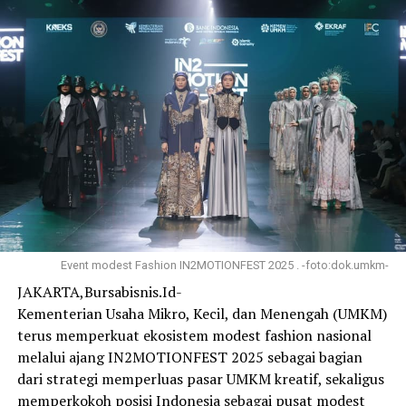
Laporan : Tam
Dampak Bagi Perajin Lokal
Post Views:
4,161
Kesuksesan ini membawa dampak langsung yang
signifikan bagi komunitas perajin mitra.
“Kami bekerja sama dengan beberapa perajin, UMKM
tenun di Sulawesi Tenggara. Dengan adanya permintaan
global, produksi kami meningkat yang secara langsung
meningkatkan kesejahteraan perajin dan keluarga
mereka,” ujar Julie.
” Ini membuktikan bahwa dengan inovasi, kualitas
Event modest Fashion IN2MOTIONFEST 2025 . -foto:dok.umkm-
produk yang terjaga, dan pemanfaatan teknologi,
JAKARTA,Bursabisnis.Id-
warisan budaya nusantara memiliki potensi besar untuk
Kementerian Usaha Mikro, Kecil, dan Menengah (UMKM)
bersinar di panggung dunia. Hal ini adalah membangun
terus memperkuat ekosistem modest fashion nasional
masa depan wastra Indonesia di pasar global, ” tutup
melalui ajang IN2MOTIONFEST 2025 sebagai bagian
Julie Kaimuddin.
dari strategi memperluas pasar UMKM kreatif, sekaligus
memperkokoh posisi Indonesia sebagai pusat modest