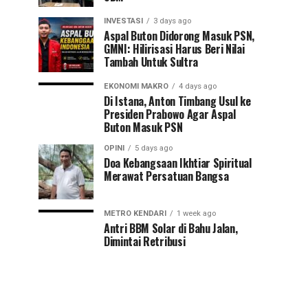
INVESTASI
3 days ago
Aspal Buton Didorong Masuk PSN,
GMNI: Hilirisasi Harus Beri Nilai
Tambah Untuk Sultra
EKONOMI MAKRO
4 days ago
Di Istana, Anton Timbang Usul ke
Presiden Prabowo Agar Aspal
Buton Masuk PSN
OPINI
5 days ago
Doa Kebangsaan Ikhtiar Spiritual
Merawat Persatuan Bangsa
METRO KENDARI
1 week ago
Antri BBM Solar di Bahu Jalan,
Dimintai Retribusi