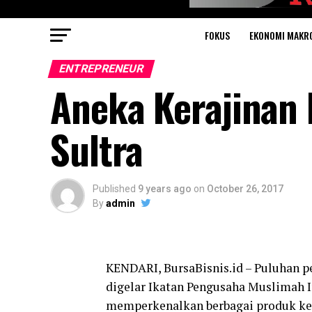
FOKUS
EKONOMI MAKR
ENTREPRENEUR
Aneka Kerajinan 
Sultra
Published
9 years ago
on
October 26, 2017
By
admin
KENDARI, BursaBisnis.id – Puluhan p
digelar Ikatan Pengusaha Muslimah I
memperkenalkan berbagai produk kera