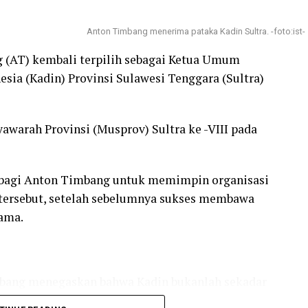
Anton Timbang menerima pataka Kadin Sultra. -foto:ist-
g (AT) kembali terpilih sebagai Ketua Umum
sia (Kadin) Provinsi Sulawesi Tenggara (Sultra)
awarah Provinsi (Musprov) Sultra ke -VIII pada
 bagi Anton Timbang untuk memimpin organisasi
 tersebut, setelah sebelumnya sukses membawa
tama.
bang menegaskan bahwa Kadin bukanlah sekadar
gi seluruh pengusaha untuk memajukan ekonomi