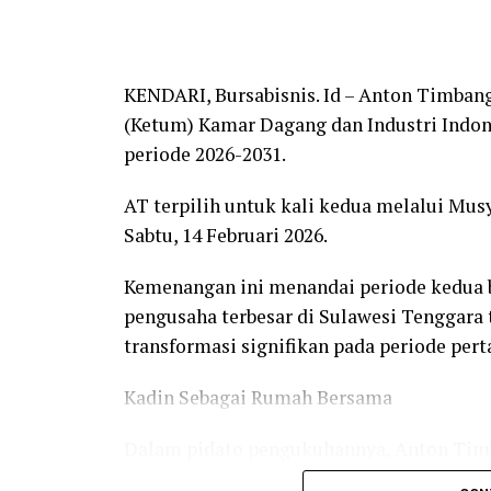
KENDARI, Bursabisnis. Id – Anton Timban
(Ketum) Kamar Dagang dan Industri Indone
periode 2026-2031.
AT terpilih untuk kali kedua melalui Musy
Sabtu, 14 Februari 2026.
Kemenangan ini menandai periode kedua
pengusaha terbesar di Sulawesi Tenggara
transformasi signifikan pada periode per
Kadin Sebagai Rumah Bersama
Dalam pidato pengukuhannya, Anton Tim
organisasi profesi, melainkan rumah ba