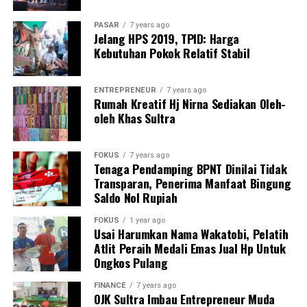
PASAR
7 years ago
Jelang HPS 2019, TPID: Harga
Kebutuhan Pokok Relatif Stabil
ENTREPRENEUR
7 years ago
Rumah Kreatif Hj Nirna Sediakan Oleh-
oleh Khas Sultra
FOKUS
7 years ago
Tenaga Pendamping BPNT Dinilai Tidak
Transparan, Penerima Manfaat Bingung
Saldo Nol Rupiah
FOKUS
1 year ago
Usai Harumkan Nama Wakatobi, Pelatih
Atlit Peraih Medali Emas Jual Hp Untuk
Ongkos Pulang
FINANCE
7 years ago
OJK Sultra Imbau Entrepreneur Muda