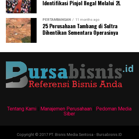
Identifikasi Pinjol Ilegal Melalui 2L
PERTAMBANGAN
11 months ago
25 Perusahaan Tambang di Sultra
Dihentikan Sementara Operasinya
Tentang Kami
|
Manajemen Perusahaan
|
Pedoman Media
Siber
Copyright © 2017 PT. Bisnis Media Sentosa - Bursabisnis.ID