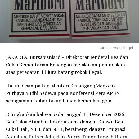
Ia mengajak seluruh insan Kementerian Keuangan untuk
terus meningkatkan semangat dalam menyongsong
tahun mendatang.
Laporan : Tam
Ciri-ciri rokok ilegal
Post Views:
5,394
JAKARTA, Bursabisnis.id – Direktorat Jenderal Bea dan
Cukai Kementerian Keuangan melakukan penindakan
atas peredaran 11 juta batang rokok ilegal.
Hal ini disampaikan Menteri Keuangan (Menkeu)
Purbaya Yudhi Sadewa pada Konferensi Pers APBN
sebagaimana diberitakan laman kemenkeu.go.id.
Diungkapkan bahwa pada tanggal 11 Desember 2025,
Bea Cukai Atambua bekerja sama dengan Kanwil Bea
Cukai Bali, NTB, dan NTT, bersinergi dengan Imigrasi
Atambua, Polres Belu, dan Polres Timor Tengah Utara,