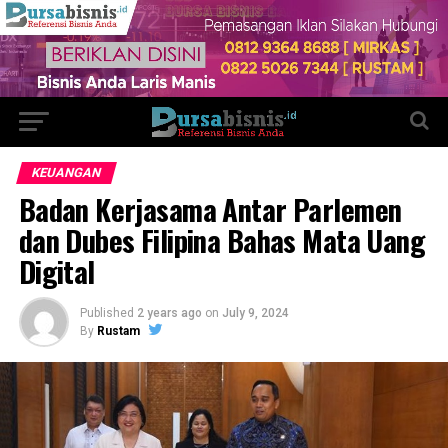
KEUANGAN
Badan Kerjasama Antar Parlemen
dan Dubes Filipina Bahas Mata Uang
Digital
Published
2 years ago
on
July 9, 2024
By
Rustam