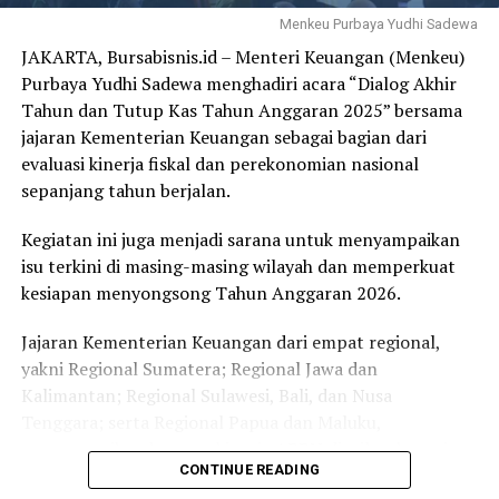
rancangan peraturan Presiden tentang penghapusan
Menkeu Purbaya Yudhi Sadewa
piutang dan denda iuran jaminan kesehatan bagi peserta
JAKARTA, Bursabisnis.id – Menteri Keuangan (Menkeu)
RELATED TOPICS:
PBPU dan BP kelas 3. Kebijakan ini bertujuan untuk
Purbaya Yudhi Sadewa menghadiri acara “Dialog Akhir
menghapus tunggakan iuran yang selama ini menjadi
UP NEXT
Tahun dan Tutup Kas Tahun Anggaran 2025” bersama
OJK Luncurkan Program Ekosistem Keuangan Inklusif
beban peserta, sekaligus mendorong peningkatan
Untuk Wilayah Perdesaan
jajaran Kementerian Keuangan sebagai bagian dari
kepesertaan aktif dan keberlanjutan sistem jaminan
evaluasi kinerja fiskal dan perekonomian nasional
kesehatan nasional,” kata Menkeu.
DON'T MISS
sepanjang tahun berjalan.
OJK Gelar Olimpiade Keuangan Syariah, Pesertanya
Pelajar dan Mahasiswa
Pada kesempatan yang sama, Menkeu juga menyoroti
Kegiatan ini juga menjadi sarana untuk menyampaikan
polemik terkait penonaktifan peserta PBI JKN sekitar 11
isu terkini di masing-masing wilayah dan memperkuat
juta orang yang memicu keresahan di masyarakat pada
kesiapan menyongsong Tahun Anggaran 2026.
Februari 2026. Menkeu menilai, perubahan data yang
dilakukan secara drastis tanpa sosialisasi memadai
Jajaran Kementerian Keuangan dari empat regional,
menjadi penyebab utama munculnya gejolak.
yakni Regional Sumatera; Regional Jawa dan
Kalimantan; Regional Sulawesi, Bali, dan Nusa
Untuk itu, Menkeu mendorong agar pemutakhiran data
Tenggara; serta Regional Papua dan Maluku,
PBI-JKN dilakukan secara lebih hati-hati, bertahap, dan
menyampaikan laporan kinerja APBN di wilayah masing-
disertai sosialisasi yang lebih memadai. Ia mengusulkan
CONTINUE READING
masing, kondisi perekonomian di daerah, serta isu
adanya masa transisi 2–3 bulan sebelum penonaktifan