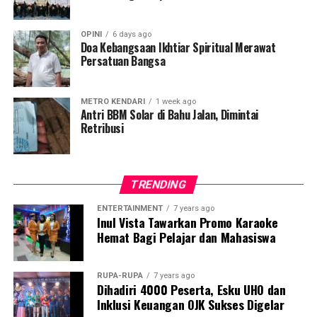
Hatta saat ketiganya hendak meninggalkan Indonesia.
Saat ini, ketiga tersangka telah ditahan di Rutan
OPINI
6 days ago
Salemba, Cabang Kantor Pusat DJBC, dan koordinasi
Doa Kebangsaan Ikhtiar Spiritual Merawat
Persatuan Bangsa
telah dilakukan dengan kedutaan besar negara asal
mereka di Indonesia.
METRO KENDARI
1 week ago
Sumber : kemenkeu.go.id
Antri BBM Solar di Bahu Jalan, Dimintai
Laporan : Tam
Retribusi
Post Views:
3,572
TRENDING
ENTERTAINMENT
7 years ago
Inul Vista Tawarkan Promo Karaoke
Hemat Bagi Pelajar dan Mahasiswa
RUPA-RUPA
7 years ago
Dihadiri 4000 Peserta, Esku UHO dan
Inklusi Keuangan OJK Sukses Digelar