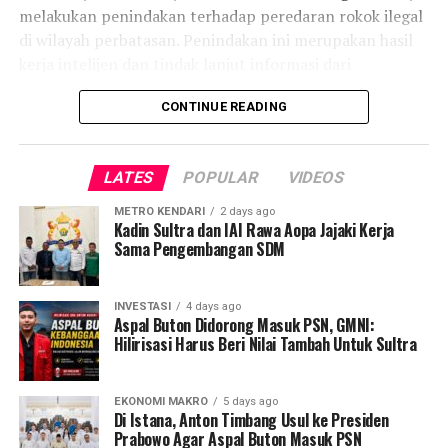
melakukan penindakan terhadap peredaran rokok ilegal
di wilayah perbatasan. Penindakan ini merupakan hasil
kerja intelijen dan tindak lanjut informasi dari
masyarakat.
CONTINUE READING
Dalam pengembangan kasus, petugas menemukan
gudang penimbunan rokok di Kamenferu, Kabupaten
LATES
POPULAR
VIDEOS
Timor Tengah Utara. Dari gudang tersebut, ditemukan
1.100 karton rokok merek Marlboro dan Marlboro Gold
METRO KENDARI
2 days ago
yang diduga dilekati pita cukai palsu. Sebelumnya,
Kadin Sultra dan IAI Rawa Aopa Jajaki Kerja
Sama Pengembangan SDM
sebanyak 138.160 batang rokok ilegal juga telah
diamankan. Total keseluruhan barang bukti dari
rangkaian penindakan ini mencapai kurang lebih 11 juta
INVESTASI
4 days ago
batang rokok ilegal.
Aspal Buton Didorong Masuk PSN, GMNI:
Hilirisasi Harus Beri Nilai Tambah Untuk Sultra
Atas pengembangan kasus tersebut, tiga warga negara
asing (WNA) ditetapkan sebagai tersangka.
EKONOMI MAKRO
5 days ago
Penangkapan dilakukan secara sinergis di boarding
Di Istana, Anton Timbang Usul ke Presiden
Prabowo Agar Aspal Buton Masuk PSN
lounge keberangkatan luar negeri Bandara Soekarno-