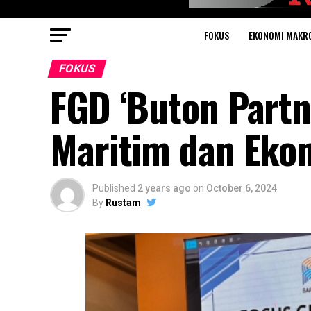
FOKUS
EKONOMI MAKR
FOKUS
FGD ‘Buton Partn
Maritim dan Eko
Published
2 years ago
on
October 6, 2024
By
Rustam