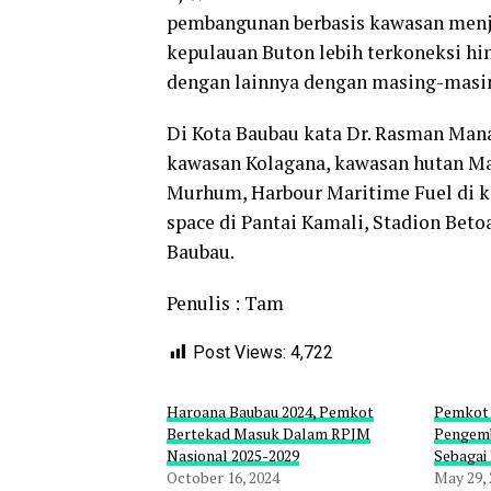
pembangunan berbasis kawasan menj
kepulauan Buton lebih terkoneksi h
dengan lainnya dengan masing-masin
Di Kota Baubau kata Dr. Rasman Manaf
kawasan Kolagana, kawasan hutan Ma
Murhum, Harbour Maritime Fuel di ka
space di Pantai Kamali, Stadion Bet
Baubau.
Penulis : Tam
Post Views:
4,722
Haroana Baubau 2024, Pemkot
Pemkot 
Bertekad Masuk Dalam RPJM
Pengemb
Nasional 2025-2029
Sebagai
October 16, 2024
May 29,