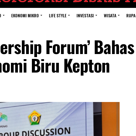
O
EKONOMI MIKRO
LIFE STYLE
INVESTASI
WISATA
RUPA
ership Forum’ Bahas
nomi Biru Kepton