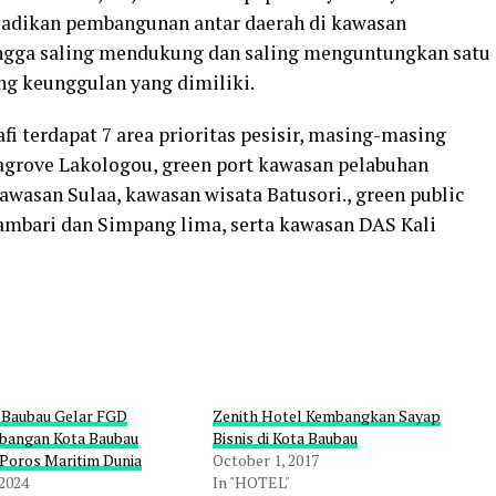
adikan pembangunan antar daerah di kawasan
ingga saling mendukung dan saling menguntungkan satu
g keunggulan yang dimiliki.
i terdapat 7 area prioritas pesisir, masing-masing
grove Lakologou, green port kawasan pelabuhan
wasan Sulaa, kawasan wisata Batusori., green public
oambari dan Simpang lima, serta kawasan DAS Kali
Baubau Gelar FGD
Zenith Hotel Kembangkan Sayap
angan Kota Baubau
Bisnis di Kota Baubau
 Poros Maritim Dunia
October 1, 2017
 2024
In "HOTEL"