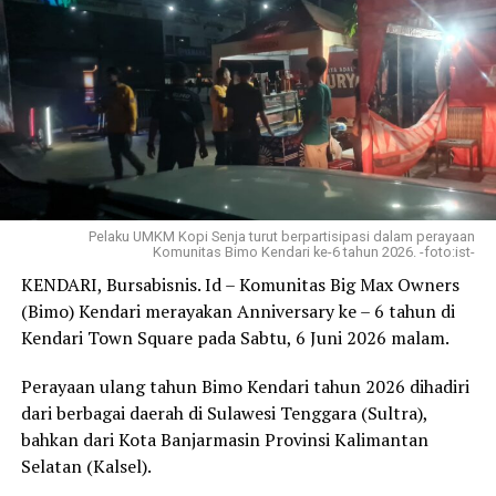
kekerasan yang dapat berdampak pada perilaku mereka
di dunia nyata.
Mu’ti berpandangan peserta didik usia sekolah belum
memiliki kapasitas intelektual yang cukup untuk
membedakan antara realitas dan simulasi digital dalam
game. Anak-anak cenderung meniru apa yang dilihat di
games Roblox.
Pelaku UMKM Kopi Senja turut berpartisipasi dalam perayaan
Untuk itu, Kemendikdasmen melarang anak-anak
Komunitas Bimo Kendari ke-6 tahun 2026. -foto:ist-
bermain game Roblox karena terdapat unsur kekerasan.
KENDARI, Bursabisnis. Id – Komunitas Big Max Owners
Pihak Istana juga sudah meminta Kementerian
(Bimo) Kendari merayakan Anniversary ke – 6 tahun di
Komunikasi dan Digital (Komdigi) melakukan evaluasi.
Kendari Town Square pada Sabtu, 6 Juni 2026 malam.
Menurut Puan, Indonesia membutuhkan pendekatan
Perayaan ulang tahun Bimo Kendari tahun 2026 dihadiri
menyeluruh dalam meningkatkan literasi digital anak-
dari berbagai daerah di Sulawesi Tenggara (Sultra),
anak. Ia berpandangan larangan terhadap platform atau
bahkan dari Kota Banjarmasin Provinsi Kalimantan
game digital tertentu perlu diiringi dengan edukasi yang
Selatan (Kalsel).
mencakup tiga elemen kunci yakni anak, orang tua, dan