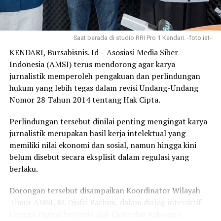
Sementara itu, Al Malik owner Kopi Senja yang
Laporan : Tam
berpartisipasi dalam perayaan HUT Komunitas Bimo
Kendari menyampaikan terima kasih kepada panitia dan
Saat berada di studio RRI Pro 1 Kendari. -foto:ist-
Post Views:
323
seluruh anggota komunitas.
KENDARI, Bursabisnis. Id – Asosiasi Media Siber
Indonesia (AMSI) terus mendorong agar karya
Pemkot Baubau Berikan
Konsumsi Pangan Lokal
” Terima kasih kepada seluruh panitia dan anggota
jurnalistik memperoleh pengakuan dan perlindungan
Perlindungan Terhadap Anak
Meningkatkan Pendapatan
komunitas Bimo Kendari, ” ujarnya.
hukum yang lebih tegas dalam revisi Undang-Undang
dan Perempuan, Ini Bagian
Petani
Pembangunan SDM
August 8, 2024
Nomor 28 Tahun 2014 tentang Hak Cipta.
Ucapan terima kasih ini disampaikan, karena saat
October 9, 2024
In "PERTANIAN"
perayaan ultah komunitas Bimo Kendari, omzet
In "KEBIJAKAN EKONOMI
Perlindungan tersebut dinilai penting mengingat karya
penjualan Kopi Senja sebagai bagian dari pelaku UMKM
DAERAH"
jurnalistik merupakan hasil kerja intelektual yang
di Kota Kendari mengalami peningkatan.
memiliki nilai ekonomi dan sosial, namun hingga kini
Call Center Sahabat
Perempuan dan Anak 129
belum disebut secara eksplisit dalam regulasi yang
Laporan : Tam
July 12, 2025
berlaku.
In "opini"
Post Views:
453
Dorongan tersebut disampaikan Koordinator Wilayah
Timur AMSI, M. Djufri Rachim, dalam dialog interaktif
RELATED TOPICS:
Literasi Digital bertema Hak Cipta dan Kekayaan
UP NEXT