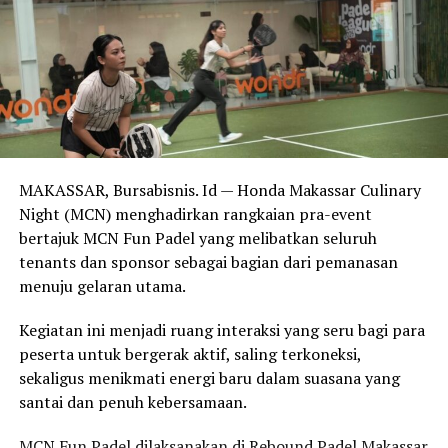
“Karya jurnalistik dapat berupa tulisan, suara, gambar,
suara dan gambar, data maupun grafik yang dihasilkan
melalui proses peliputan, verifikasi, dan penyuntingan
yang memiliki karakteristik berbeda dengan karya kreatif
lainnya,” ujarnya.
Djufri yang juga dosen Program Studi Jurnalistik
MAKASSAR, Bursabisnis. Id — Honda Makassar Culinary
Universitas Halu Oleo menilai pengakuan yang lebih
Night (MCN) menghadirkan rangkaian pra-event
tegas terhadap karya jurnalistik akan memberikan
bertajuk MCN Fun Padel yang melibatkan seluruh
kepastian hukum bagi wartawan dan perusahaan pers di
tenants dan sponsor sebagai bagian dari pemanasan
tengah pesatnya perkembangan teknologi digital dan
menuju gelaran utama.
kecerdasan artifisial (AI).
Kegiatan ini menjadi ruang interaksi yang seru bagi para
Dialog tersebut juga menghadirkan Kepala Bidang
peserta untuk bergerak aktif, saling terkoneksi,
Kekayaan Intelektual Kantor Wilayah Kementerian
sekaligus menikmati energi baru dalam suasana yang
Hukum Sulawesi Tenggara, Linda Fatmawati Saleh,
santai dan penuh kebersamaan.
dengan dipandu presenter senior RRI Kendari, Sunarti
Mayessi.
MCN Fun Padel dilaksanakan di Rebound Padel Makassar