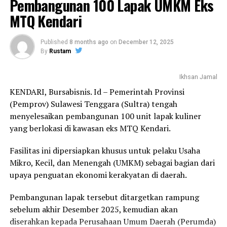
Pembangunan 100 Lapak UMKM Eks
“Benar, kegiatan ini akan dilaksanakan Rabu pagi dan
UP NEXT
MTQ Kendari
didukung langsung oleh Ketua Umum Kadin Sultra,
Pertumbuhan Kredit UMKM Mengalami Penurunan
Bapak Anton Timbang,” ujar Budi Amin.
DON'T MISS
Published
8 months ago
on
December 12, 2025
Si Jago Merah Mengamuk, Sejumlah Kios di Baruga
By
Rustam
Ia menjelaskan, Sufana Sari Kedelai merupakan
Terbakar
minuman alternatif pengganti susu berbahan dasar
nabati yang diolah dari sari kedelai murni dan kaya akan
Ikhsan Jamal
protein.
KENDARI, Bursabisnis. Id – Pemerintah Provinsi
(Pemprov) Sulawesi Tenggara (Sultra) tengah
“Produk ini hadir sebagai solusi pengganti susu
menyelesaikan pembangunan 100 unit lapak kuliner
berbahan hewani, dengan kandungan nutrisi yang tetap
yang berlokasi di kawasan eks MTQ Kendari.
tinggi karena berasal dari bahan nabati,” jelasnya.
Fasilitas ini dipersiapkan khusus untuk pelaku Usaha
Lebih lanjut, Budi menegaskan bahwa Kadin Sultra terus
Mikro, Kecil, dan Menengah (UMKM) sebagai bagian dari
mendorong kolaborasi antara pelaku usaha, pemerintah,
upaya penguatan ekonomi kerakyatan di daerah.
dan berbagai pemangku kepentingan guna menciptakan
ekosistem usaha yang sehat dan berkelanjutan.
Pembangunan lapak tersebut ditargetkan rampung
sebelum akhir Desember 2025, kemudian akan
Selain peluncuran produk, kegiatan ini juga menjadi
diserahkan kepada Perusahaan Umum Daerah (Perumda)