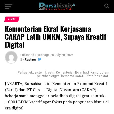
UKM
Kementerian Ekraf Kerjasama
CAKAP Latih UMKM, Supaya Kreatif
Digital
Published
1 year ago
on
July 20, 2025
By
Rustam
Perkuat ekosistem kreatif, Kementerian Ekraf hadirkan program
pelatihan digital bersama CAKAP. -foto:dok.ekraf-
JAKARTA, Bursabisnis. id-Kementerian Ekonomi Kreatif
(Ekraf) dan PT Cerdas Digital Nusantara (CAKAP)
bekerja sama menggelar pelatihan digital gratis untuk
1.000 UMKM kreatif agar fokus pada penguatan bisnis di
era digital.