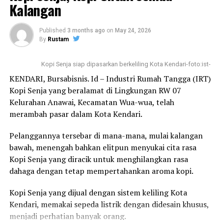
Kalangan
pelatihan yang relevan dan adaptif bagi para pelaku
UMKM kreatif di berbagai daerah, sekaligus memperkuat
ekosistem ekraf digital nasional,” kata Neil.
Published
3 months ago
on
May 24, 2026
By
Rustam
Program pelatihan akan berlangsung selama tiga bulan,
dengan sistem pemantauan dan evaluasi berkala. Setiap
Kopi Senja siap dipasarkan berkeliling Kota Kendari-foto:ist-
modul dirancang untuk menjawab tantangan nyata di
KENDARI, Bursabisnis. Id – Industri Rumah Tangga (IRT)
lapangan, serta mendukung peningkatan daya saing
Kopi Senja yang beralamat di Lingkungan RW 07
pelaku UMKM di era ekonomi digital.
Kelurahan Anawai, Kecamatan Wua-wua, telah
merambah pasar dalam Kota Kendari.
Wahyu Wicaksono, Plt. Direktur Aplikasi di Kemenekraf,
menambahkan bahwa CAKAP dipilih sebagai mitra
Pelanggannya tersebar di mana-mana, mulai kalangan
karena memiliki modul pembelajaran yang terstruktur
bawah, menengah bahkan elitpun menyukai cita rasa
dan rekam jejak kolaborasi yang positif.
Kopi Senja yang diracik untuk menghilangkan rasa
dahaga dengan tetap mempertahankan aroma kopi.
“Kami percaya CAKAP dapat mendukung
pengembangan kapasitas para talenta digital dan
Kopi Senja yang dijual dengan sistem keliling Kota
pelaku UMKM, khususnya yang bergerak di bidang
Kendari, memakai sepeda listrik dengan didesain khusus,
kreativitas digital dan teknologi,” ujar Wahyu.
menjadi perhatian banyak orang.