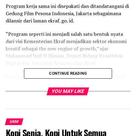
Program kerja sama ini disepakati dan ditandatangani di
Gedung Film Pesona Indonesia, Jakarta sebagaimana
dilansir dari laman ekraf. go. id.
“Program seperti ini menjadi salah satu bentuk nyata
dari visi Kementerian Ekraf menjadikan sektor ekonomi
kreatif sebagai the new engine of growth,” ujar
Muhammad Neil El Himam, Deputi Bidang Kreativitas
Digital dan Teknologi Kementerian Ekraf.
CONTINUE READING
Pelatihan akan dilakukan secara daring dan gratis bagi
pelaku UMKM kreatif di seluruh Indonesia.
YOU MAY LIKE
Sebanyak 1.000 kupon akan dibagikan untuk pelatihan
digital gratis dalam bidang business & management,
career development, language, media & creative, serta
technology.
UKM
Kopi Senja, Kopi Untuk Semua
“Kami berharap inisiatif ini dapat membuka akses