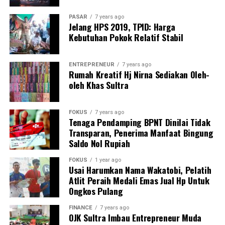
kuliner.
PASAR
7 years ago
“Yang terpenting adalah memastikan fasilitas ini
Jelang HPS 2019, TPID: Harga
diberikan kepada UMKM yang benar-benar merintis
Kebutuhan Pokok Relatif Stabil
usahanya dari bawah. Seleksi harus objektif dan terbuka,”
ujarnya.
ENTREPRENEUR
7 years ago
Rumah Kreatif Hj Nirna Sediakan Oleh-
Selain itu, kami mendorong pemerintah untuk
oleh Khas Sultra
mempertimbangkan penambahan jumlah lapak di masa
mendatang, mengingat tingginya jumlah UMKM kuliner
FOKUS
7 years ago
di Kota Kendari dan minat masyarakat terhadap ruang
Tenaga Pendamping BPNT Dinilai Tidak
usaha yang lebih tertata.
Transparan, Penerima Manfaat Bingung
Saldo Nol Rupiah
la juga menegaskan bahwa HIPMI Sultra siap
FOKUS
1 year ago
berkolaborasi dengan pemerintah daerah dalam
Usai Harumkan Nama Wakatobi, Pelatih
memberikan pendampingan usaha, pelatihan
Atlit Peraih Medali Emas Jual Hp Untuk
manajemen, hingga pengembangan kapasitas bagi
Ongkos Pulang
pelaku UMKM yang nantinya akan menempati lapak
FINANCE
7 years ago
tersebut.
OJK Sultra Imbau Entrepreneur Muda