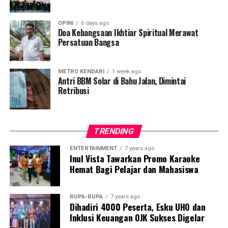
UMKM di kawasan eks MTQ. Ini adalah bentuk komitmen
pemerintah dalam memperkuat sektor UMKM yang
OPINI
6 days ago
menjadi tulang punggung ekonomi masyarakat,” ujar
Doa Kebangsaan Ikhtiar Spiritual Merawat
Ikhsan Jamal pada Selasa, 12 Desember 2025.
Persatuan Bangsa
Ikhsan menekankan bahwa kebijakan tersebut
memberikan harapan baru bagi pelaku usaha mikro yang
METRO KENDARI
1 week ago
Antri BBM Solar di Bahu Jalan, Dimintai
selama ini membutuhkan tempat usaha yang lebih
Retribusi
representatif, layak, dan strategis.
la juga menilai bahwa program seperti ini dapat
TRENDING
membantu UMKM meningkatkan kualitas layanan
sekaligus daya saing usaha.
ENTERTAINMENT
7 years ago
Inul Vista Tawarkan Promo Karaoke
Dalam kesempatan tersebut, Ikhsan juga mendorong
Hemat Bagi Pelajar dan Mahasiswa
agar proses pendataan dan pendaftaran penerima lapak
kelak dilakukan secara transparan serta benar-benar
RUPA-RUPA
7 years ago
memprioritaskan pelaku usaha kecil yang
Dihadiri 4000 Peserta, Esku UHO dan
menggantungkan mata pencahariannya dari aktivitas
Inklusi Keuangan OJK Sukses Digelar