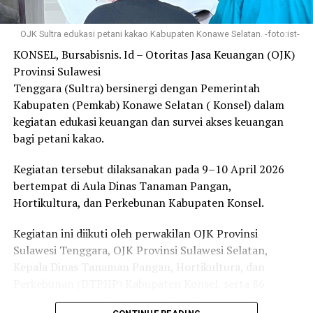
dalam menguji golongan virus corona seperti influenza,
beta corona dan gamma corona.
OJK Sultra edukasi petani kakao Kabupaten Konawe Selatan. -foto:ist-
“Setelah kita uji ternyata Eucalyptus sp. yang kita uji
KONSEL, Bursabisnis. Id – Otoritas Jasa Keuangan (OJK)
bisa membunuh 80-100 persen virus mulai dari avian
Provinsi Sulawesi
influenza hingga virus corona. Setelah hasilnya kita lihat
Tenggara (Sultra) bersinergi dengan Pemerintah
bagus, kita lanjutkan ke penggunaan nanoteknologi
Kabupaten (Pemkab) Konawe Selatan ( Konsel) dalam
agar kualitas hasil produknya lebih bagus” bebernya.
kegiatan edukasi keuangan dan survei akses keuangan
bagi petani kakao.
Dalam berbagai studi dikatakan, obat ini hanya cukup 5-
15 menit diinhalasi akan efektif bekerja sampai ke
Kegiatan tersebut dilaksanakan pada 9–10 April 2026
alveolus. Artinya dengan konsentrasi 1 persen saja
bertempat di Aula Dinas Tanaman Pangan,
sudah cukup membunuh virus 80-100%.
Hortikultura, dan Perkebunan Kabupaten Konsel.
Bahan aktif utamanya, terdapat pada cineol-1,8 yang
Kegiatan ini diikuti oleh perwakilan OJK Provinsi
memiliki manfaat sebagai antimikroba dan antivirus
Sulawesi Tenggara, OJK Provinsi Sulawesi Selatan,
melalui mekanisme M pro. M pro adalah main protease
Kepala Dinas Tanaman Pangan, Hortikultura, dan
(3CLPro) dari virus corona yang menjadi target
Perkebunan (DTPHP) Kabupaten Konsel, serta 86
potensial dalam penghambatan replikasi virus corona.
petani kakao yang berperan sebagai peserta sekaligus