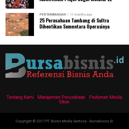
berkelanjutan dan berwawasan lingkungan serta
meningkatkan pertumbuhan ekonomi yang mandiri dan
PERTAMBANGAN
11 months ago
berkelanjutan.
25 Perusahaan Tambang di Sultra
Dihentikan Sementara Operasinya
Laporan : Tam
Post Views:
4,251
Tentang Kami
|
Manajemen Perusahaan
|
Pedoman Media
Siber
Copyright © 2017 PT. Bisnis Media Sentosa - Bursabisnis.ID
test