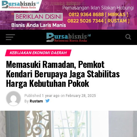
KEBIJAKAN EKONOMI DAERAH
Memasuki Ramadan, Pemkot
Kendari Berupaya Jaga Stabilitas
Harga Kebutuhan Pokok
Published
1 year ago
on
February 28, 2025
By
Rustam