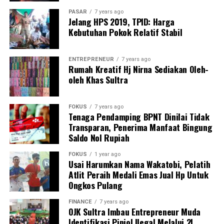
kepentingan dan kebutuhan masyarakat Muna Barat.
PASAR
7 years ago
Jelang HPS 2019, TPID: Harga
Dimana La Ode Darwin dan Ali Basa ingin memajukan
Kebutuhan Pokok Relatif Stabil
potensi Perikanan, Peternakan dan Pertanian yang ada
di Muna Barat agar bisa maju, mandiri dan berdaya saing
ENTREPRENEUR
7 years ago
dengan daerah-daerah yang lain.
Rumah Kreatif Hj Nirna Sediakan Oleh-
oleh Khas Sultra
‎Ia juga mendorong agar pengembangan kualitas Sumber
Daya Manusia (SDM) melalui peningkatan mutu
FOKUS
7 years ago
pendidikan, kesehatan dan kesejahteraan sosial dengan
Tenaga Pendamping BPNT Dinilai Tidak
mewujudkan tata kelola pemerintahan yang profesional,
Transparan, Penerima Manfaat Bingung
berintegritas menjadi hal yang utama dan prioritas.
Saldo Nol Rupiah
FOKUS
1 year ago
‎“Sebab dengan kualitas Sumber Daya Manusia (SDM)
Usai Harumkan Nama Wakatobi, Pelatih
beberapa potensi dan sektor tersebut dapat terkelola
Atlit Peraih Medali Emas Jual Hp Untuk
dengan baik,”
Ongkos Pulang
FINANCE
7 years ago
‎Di samping itu juga perlu ada peningkatan
OJK Sultra Imbau Entrepreneur Muda
pembangunan sarana dan prasarana daerah yang
Identifikasi Pinjol Ilegal Melalui 2L