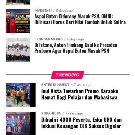
‎”Demi kebaikan daerah, masyarakat dan proses
bersama kementerian terkait.
pembangunan yang berkesinambungan tentu apapun
INVESTASI
5 days ago
itu kita akan kawal dan dukung secara bersama-sama
Aspal Buton Didorong Masuk PSN, GMNI:
Pertemuan ditutup dengan komitmen bersama untuk
Hilirisasi Harus Beri Nilai Tambah Untuk Sultra
sebagai generasi muda,” tegasnya.
terus memperkuat sinergi antara pusat dan daerah
dalam menjaga kesinambungan pembangunan dan
‎Ia juga mengajak kepada seluruh elemen masyarakat,
meningkatkan kesejahteraan masyarakat di seluruh
EKONOMI MAKRO
6 days ago
pemuda dan mahasiswa Mubar menyatukan tekad
Di Istana, Anton Timbang Usul ke Presiden
Indonesia.
Prabowo Agar Aspal Buton Masuk PSN
mendukung dan mengawal proses pembangunan yang
berkelanjutan menuju Liwu Mokesa.
Sumber : kemenkeu.go.id
Laporan : Icha
‎“Kita sudah melegitimasi pemimpin Muna Barat yang
Editor : Tam
TRENDING
lahir dari produk pilkada, yang dipilih langsung oleh
ENTERTAINMENT
7 years ago
Post Views:
3,089
rakyat. Sekarang saatnya kita bergandengan tangan
Inul Vista Tawarkan Promo Karaoke
agar orientasi kebijakan bisa pro rakyat dengan segala
Hemat Bagi Pelajar dan Mahasiswa
sektor dan potensi daerah yang di miliki” tegasnya.
RUPA-RUPA
7 years ago
‎Sebelumnya program La Ode Darwin dan Ali Basa dalam
Dihadiri 4000 Peserta, Esku UHO dan
pengembangan 3 sektor yang di kemas dalam visi misi
Inklusi Keuangan OJK Sukses Digelar
pada Pilkada 2024 dinilai sangat mengakomodir