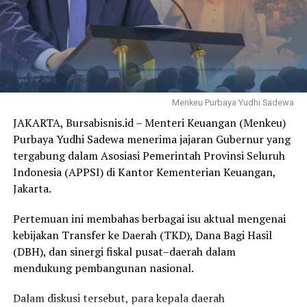
untuk mendistribusikan hasil produksi,” bebernya.
‎Menjadi tugas bersama, sebagai masyarakat untuk
mendukung secara seksama program yang akan
dilaksanakan kedepan. Apa lagi jauh sebelum itu, La Ode
Darwin telah banyak memberikan kontribusi nyata
kepada masyarakat.
Menkeu Purbaya Yudhi Sadewa
JAKARTA, Bursabisnis.id – Menteri Keuangan (Menkeu)
‎Terbaru ini, program 100 hari kerja Bupati Muna Barat
Purbaya Yudhi Sadewa menerima jajaran Gubernur yang
(Mubar), La Ode Darwin, membuahkan hasil positif.
tergabung dalam Asosiasi Pemerintah Provinsi Seluruh
Produksi telur ayam di wilayah ini mencapai 12 ribu
Indonesia (APPSI) di Kantor Kementerian Keuangan,
butir per hari, didukung oleh penyaluran 20.000 ekor
Jakarta.
ayam petelur kepada 23 kelompok tani.
Pertemuan ini membahas berbagai isu aktual mengenai
kebijakan Transfer ke Daerah (TKD), Dana Bagi Hasil
‎Bupati Mubar, La Ode Darwin menegaskan bahwa
(DBH), dan sinergi fiskal pusat–daerah dalam
bantuan ini adalah bagian dari komitmennya untuk
mendukung pembangunan nasional.
meningkatkan kesejahteraan masyarakat, khususnya
para petani dan peternak. Program ini juga merupakan
Dalam diskusi tersebut, para kepala daerah
realisasi janji kampanye serta bagian dari program 100