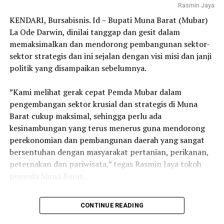
Rasmin Jaya
KENDARI, Bursabisnis. Id – Bupati Muna Barat (Mubar)
La Ode Darwin, dinilai tanggap dan gesit dalam
memaksimalkan dan mendorong pembangunan sektor-
sektor strategis dan ini sejalan dengan visi misi dan janji
Editor: Ikas
politik yang disampaikan sebelumnya.
Post Views:
363
‎”Kami melihat gerak cepat Pemda Mubar dalam
pengembangan sektor krusial dan strategis di Muna
Barat cukup maksimal, sehingga perlu ada
kesinambungan yang terus menerus guna mendorong
perekonomian dan pembangunan daerah yang sangat
bersentuhan dengan masyarakat pertanian, perikanan,
peternakan dan pariwisata,” tegas Rasmin Jaya tokoh
pemuda Muna Barat.
‎Apa lagi letak geografis wilayah Muna Barat yang sangat
CONTINUE READING
strategis menjadikan 3 sektor tersebut sebagai bidang