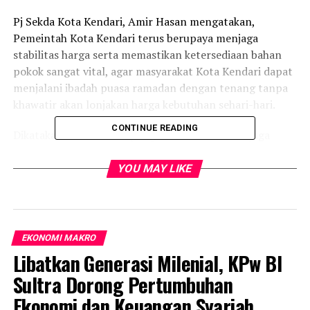
Pj Sekda Kota Kendari, Amir Hasan mengatakan,
Pemeintah Kota Kendari terus berupaya menjaga
stabilitas harga serta memastikan ketersediaan bahan
pokok sangat vital, agar masyarakat Kota Kendari dapat
menjalani ibadah puasa ramadan dengan tenang tanpa
khawatir akan lonjakan harga kebutuhan sehari-hari.
CONTINUE READING
Dikatakan Amir Hasan, pengendalian inflasi ini juga
menjadi bagian dari fokus utama dalam program 100
hari kerja Wali Kota dan Wakil Wali Kota Kendari, Siska
YOU MAY LIKE
Karina Imran dan Sudirman.
“Pengendalian inflasi ini adalah bagian dari kebijakan
yang harus dijalankan bersama oleh pemerintah daerah,
EKONOMI MAKRO
baik itu Pemkot Kendari maupun berbagai instansi yang
Libatkan Generasi Milenial, KPw BI
terkait dalam sektor ekonomi,” kata Amir Hasan yang
Sultra Dorong Pertumbuhan
pernah menjabat Kasat Pol PP Kota Kendari ini.
Ekonomi dan Keuangan Syariah