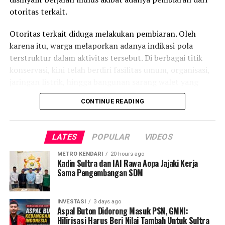
yang lebih baik,” tutup Azel.
otoritas terkait.
Laporan : Kas
Otoritas terkait diduga melakukan pembiaran. Oleh
Editor : Tam
karena itu, warga melaporkan adanya indikasi pola
terstruktur dalam aktivitas tersebut. Di berbagai titik
Post Views:
5,536
konservasi, kini telah berdiri fasilitas umum, organisasi,
jaringan listrik, hingga bangunan sarang walet yang
dianggap dilarang di kawasan lindung.
CONTINUE READING
Temuan warga menunjukkan kerusakan yang tersebar di
beberapa kabupaten. Di Kolaka Timur, tepatnya Desa
LATES
POPULAR
VIDEOS
Bou dan Desa Awiu, melaporkan adanya pembukaan
lahan luas serta pembangunan fasilitas pemerintah
METRO KENDARI
20 hours ago
Kadin Sultra dan IAI Rawa Aopa Jajaki Kerja
menggunakan anggaran negara. Sementara di
Sama Pengembangan SDM
Kabupaten Bombana, aktivitas ilegal mencakup
percetakan sawah hingga perkebunan sawit dan
cengkeh yang diperkirakan mencapai ribuan hektare.
INVESTASI
3 days ago
Aspal Buton Didorong Masuk PSN, GMNI:
Hilirisasi Harus Beri Nilai Tambah Untuk Sultra
Kondisi ini memicu kritik keras, terutama terkait dengan