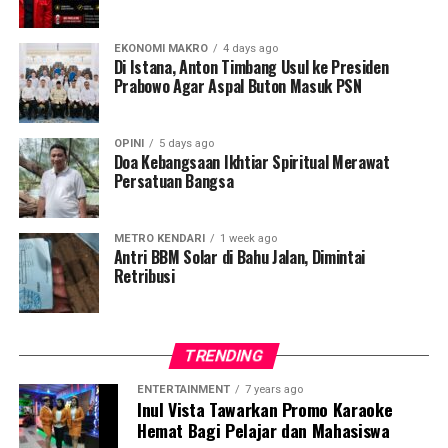
asas keadilan hukum bagi warga setempat. Kamarudin,
warga Desa Tatangga, mengungkapkan kekecewaannya,
EKONOMI MAKRO
4 days ago
Di Istana, Anton Timbang Usul ke Presiden
warga lokal justru diancam pidana saat mengajukan izin
Prabowo Agar Aspal Buton Masuk PSN
pinjam pakai lahan untuk kebutuhan ketahanan pangan.
“Yang kami minta hanya lahan untuk sawah, itu pun
OPINI
5 days ago
sifatnya pinjam pakai. Tapi justru kami diancam akan
Doa Kebangsaan Ikhtiar Spiritual Merawat
Persatuan Bangsa
dipidana,” ujarnya, Jumat, 24 April 2026.
Ia menambahkan bahwa ancaman tersebut melibatkan
METRO KENDARI
1 week ago
rencana pengerahan aparat penegak hukum.
Antri BBM Solar di Bahu Jalan, Dimintai
Retribusi
“Disebutkan akan melibatkan anggota Reskrim untuk
memproses warga jika tetap membuka lahan,”
imbuhnya.
TRENDING
Padahal, warga Desa Tatangga dan Desa Lanowulu
ENTERTAINMENT
7 years ago
Inul Vista Tawarkan Promo Karaoke
mengklaim telah mengajukan proposal resmi sejak 22
Hemat Bagi Pelajar dan Mahasiswa
Desember 2025 namun tidak mendapatkan tanggapan.