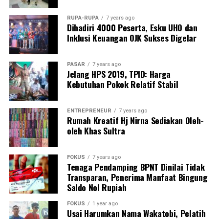
“Jangan sampai hukum hanya tajam ke bawah, tapi
RUPA-RUPA
7 years ago
Dihadiri 4000 Peserta, Esku UHO dan
tumpul ke atas,” tegas Kamarudin.
Inklusi Keuangan OJK Sukses Digelar
Masyarakat mendesak aparat penegak hukum
melakukan penyelidikan menyeluruh, termasuk
PASAR
7 years ago
memeriksa Kepala Balai TN Rawa Aopa Watumohai,
Jelang HPS 2019, TPID: Harga
Kebutuhan Pokok Relatif Stabil
Yarman, serta Kepala Seksi SPTN II, Aris. Keduanya
dinilai perlu diperiksa untuk mengungkap dugaan
kejahatan atau potensi keterlibatan dalam masifnya
ENTREPRENEUR
7 years ago
aktivitas ilegal tersebut.
Rumah Kreatif Hj Nirna Sediakan Oleh-
oleh Khas Sultra
Rangkaian aktivitas perusakan hutan ini dinilai
melanggar Undang-Undang Nomor 18 Tahun 2013
FOKUS
7 years ago
tentang Pencegahan dan Pemberantasan Perusakan
Tenaga Pendamping BPNT Dinilai Tidak
Hutan, dengan ancaman pidana hingga 15 tahun
Transparan, Penerima Manfaat Bingung
Saldo Nol Rupiah
penjara dan denda maksimal Rp100 miliar.
FOKUS
1 year ago
Menanggapi tudingan tersebut, Kepala Seksi SPTN II
Usai Harumkan Nama Wakatobi, Pelatih