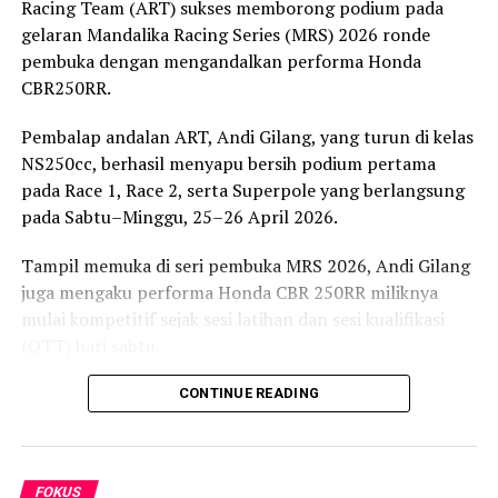
Racing Team (ART) sukses memborong podium pada
pembelajaran berbasis praktik, sertifikasi kompetensi,
gelaran Mandalika Racing Series (MRS) 2026 ronde
dan kemitraan dengan dunia usaha dan dunia industri.
pembuka dengan mengandalkan performa Honda
CBR250RR.
Pada rangkaian wisuda, AKKP Wakatobi
menandatangani perjanjian kerja sama dengan Dunia
Pembalap andalan ART, Andi Gilang, yang turun di kelas
Usaha dan Dunia Industri (DUDI), yaitu PT Wisata
NS250cc, berhasil menyapu bersih podium pertama
Kepulauan Indonesia dan Koperasi Family Garden.
pada Race 1, Race 2, serta Superpole yang berlangsung
pada Sabtu–Minggu, 25–26 April 2026.
” Pendidikan vokasi harus mampu menghasilkan lulusan
yang tidak hanya lulus secara akademik, tetapi juga
Tampil memuka di seri pembuka MRS 2026, Andi Gilang
memiliki kompetensi yang diakui industri dan siap
juga mengaku performa Honda CBR 250RR miliknya
memasuki dunia kerja, ” ujar Dr. Arham Rumpa Dirwktur
mulai kompetitif sejak sesi latihan dan sesi kualifikasi
AKKP Wakatobi.
(QTT) hari sabtu.
laporan : Ful
“Alhamdulillah di kelas NS250cc berjalan sangat lancar
CONTINUE READING
Editor : Tam
dari race 1, superpole dan hari ini race 2 saya berhasil
sapu bersih podium 1,” ungkap Andi Gilang.
Post Views:
292
FOKUS
Tak hanya di kelas NS250cc, Gilang juga menunjukkan