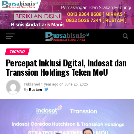
TECHNO
Percepat Inklusi Dgital, Indosat dan
Transsion Holdings Teken MoU
Published
1 year ago
on
June 25, 2025
By
Rustam