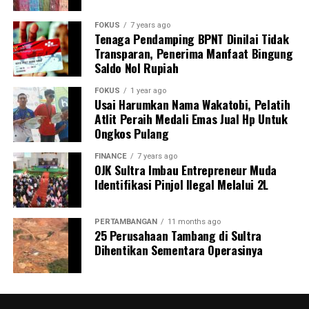
Peta jalan AI ini dirancang sebagai panduan prinsipil
bagi kementerian dan lembaga terkait untuk
FOKUS
7 years ago
mengadopsi teknologi AI di berbagai sektor, seperti
Tenaga Pendamping BPNT Dinilai Tidak
Transparan, Penerima Manfaat Bingung
transportasi, pendidikan, kesehatan, hingga layanan
Saldo Nol Rupiah
keuangan.
FOKUS
1 year ago
“Ini seperti panduan untuk semua kementerian yang
Usai Harumkan Nama Wakatobi, Pelatih
terkait dengan adopsi AI. Kami hanya memberikan
Atlit Peraih Medali Emas Jual Hp Untuk
Ongkos Pulang
prinsip-prinsip bagaimana mengadopsinya, apa yang
boleh dan tidak boleh dilakukan, serta apa yang perlu
FINANCE
7 years ago
diwaspadai terkait risikonya,” jelas Nezar Patria.
OJK Sultra Imbau Entrepreneur Muda
Identifikasi Pinjol Ilegal Melalui 2L
Pemerintah berharap peta jalan dan Perpres AI ini
menjadi dasar pengembangan AI yang etis, adaptif, dan
PERTAMBANGAN
11 months ago
tanggap terhadap dinamika global.
25 Perusahaan Tambang di Sultra
Dihentikan Sementara Operasinya
Kedua dokumen ini diharapkan mampu menjaga
keseimbangan antara inovasi dan perlindungan publik,
serta menjadi rujukan dalam membangun ekosistem AI