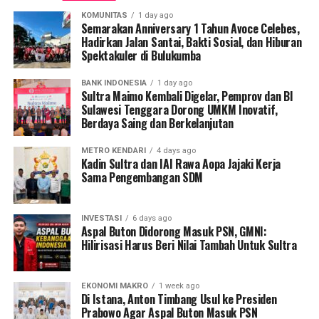
kontrol, kapasitas, dan jalur komunikasi satelit di Banda
perangkat hukum yang relevan dengan pengembangan
KOMUNITAS
1 day ago
Aceh, Bengkulu, Cikarang, Gresik, Banjarmasin, Tarakan,
AI, seperti UU ITE, UU Pelindungan Data Pribadi, KUHP,
Semarakan Anniversary 1 Tahun Avoce Celebes,
Kupang, dan Makassar.
Hadirkan Jalan Santai, Bakti Sosial, dan Hiburan
serta sejumlah peraturan kementerian dan surat edaran
Spektakuler di Bulukumba
etika AI.
Walau diproduksi dengan dukungan mitra internasional,
desain, pengelolaan, dan pemanfaatan Satelit
BANK INDONESIA
1 day ago
Regulasi-regulasi tersebut menjadi pijakan dalam
Sultra Maimo Kembali Digelar, Pemprov dan BI
Nusantara Lima sepenuhnya untuk kepentingan
Sulawesi Tenggara Dorong UMKM Inovatif,
memitigasi risiko dan menjadi panduan dalam
Indonesia, sehingga menjadi adalah bukti nyata karya
Berdaya Saing dan Berkelanjutan
memanfaatkan teknologi.
anak bangsa Indonesia melalui Grup PSN, pionir industri
METRO KENDARI
4 days ago
satelit nasional.
“Dengan seperangkat peraturan ini, saya pikir kami
Kadin Sultra dan IAI Rawa Aopa Jajaki Kerja
dapat memiliki referensi bagi semua pemangku
Sama Pengembangan SDM
Hal ini menunjukkan bahwa Indonesia tidak hanya
kepentingan yang ingin mengembangkan teknologi AI.
konsumen, tetapi juga produsen dan pengelola
Bagi masyarakat yang ingin menggunakan teknologi ini,
teknologi satelit untuk kepentingan rakyat.
INVESTASI
6 days ago
kami juga dapat menavigasi dan memitigasi risikonya,”
Aspal Buton Didorong Masuk PSN, GMNI:
jelasnya.
Hilirisasi Harus Beri Nilai Tambah Untuk Sultra
Satelit Nusantara Lima juga akan mempercepat
pemerataan internet hingga ke wilayah tertinggal,
Selain regulasi, Kementerian Komdigi juga tengah
terdepan, dan terluar (3T), menopang transformasi
EKONOMI MAKRO
1 week ago
merancang peta jalan AI nasional.
Di Istana, Anton Timbang Usul ke Presiden
digital nasional dan memperkuat ekonomi digital,
Prabowo Agar Aspal Buton Masuk PSN