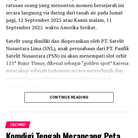
ratusan orang yang menonton momen bersejarah ini
berencana untuk menjajaki berbagai inovasi kolaboratif
secara langsung via daring dari tanah air pada Jumat
tingkat lebih lanjut. Inisiatif tersebut dapat mencakup
pagi, 12 September 2025 atau Kamis malam, 11
pengembangan perangkat co-branded, perluasan
September 2025 waktu Amerika Serikat.
integrasi aplikasi, serta layanan digital lokal yang
disesuaikan dengan kebutuhan pengguna di setiap
Satelit yang dimiliki dan dioperasikan oleh PT. Satelit
wilayah.
Nusantara Lima (SNL), anak perusahaan dari PT. Pasifik
Satelit Nusantara (PSN) ini akan menempati slot orbit
Kemitraan ini memperkuat komitmen Indosat untuk
113° Bujur Timur, dikenal sebagai “golden spot” karena
menghadirkan pengalaman digital yang luar biasa bagi
mencakup wilayah Indonesia secara menyeluruh dan
seluruh pelanggan dan memastikan tidak ada yang
memberikan konektivitas kencang khususnya di
tertinggal di era digital. Dengan visi yang selaras dan
Indonesia Timur.
kekuatan yang saling melengkapi, Indosat dan
Transsion siap menjadi mitra jangka panjang dalam
CONTINUE READING
Direktur Jenderal (Dirjen) Infrastruktur Digital
memperluas akses teknologi dan memberdayakan
Kementerian Komunikasi dan Digital (Kemkomdigi),
masyarakat di seluruh Indonesia.
Wayan Toni Suprapto, turut hadir langsung
menyaksikan peluncuran tersebut dari fasilitas rocket
TECHNO
Space X, perusahaan rocket swasta terbesar Amerika
Komdigi Tengah Merancang Peta
Laporan : Kas
Serikat (AS). Ia mengapresiasi langkah peluncuran