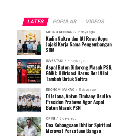
LATES
POPULAR
VIDEOS
METRO KENDARI
2 days ago
Kadin Sultra dan IAI Rawa Aopa
Jajaki Kerja Sama Pengembangan
SDM
INVESTASI
4 days ago
Aspal Buton Didorong Masuk PSN,
GMNI: Hilirisasi Harus Beri Nilai
Tambah Untuk Sultra
EKONOMI MAKRO
5 days ago
Di Istana, Anton Timbang Usul ke
Presiden Prabowo Agar Aspal
Buton Masuk PSN
OPINI
6 days ago
Doa Kebangsaan Ikhtiar Spiritual
Merawat Persatuan Bangsa