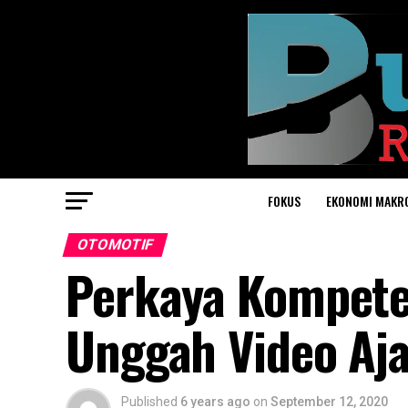
FOKUS
EKONOMI MAKR
OTOMOTIF
Perkaya Kompete
Unggah Video Aja
Published
6 years ago
on
September 12, 2020