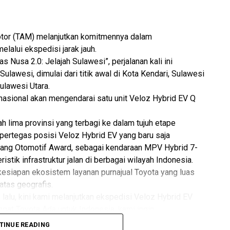
smo Sulsel, Habib Permadi, mengatakan bahwa
alah satu upaya Asmo Sulsel untuk terus
tor (TAM) melanjutkan komitmennya dalam
lanjutan dengan para pengguna sepeda motor
alui ekspedisi jarak jauh.
Nusa 2.0: Jelajah Sulawesi”, perjalanan kali ini
Sulawesi, dimulai dari titik awal di Kota Kendari, Sulawesi
 peran yang sangat penting dalam ekosistem
ulawesi Utara.
uk terus menjaga hubungan baik dengan para
nasional akan mengendarai satu unit Veloz Hybrid EV Q
itas yang tidak hanya menyenangkan, tetapi juga
erti night ride ini, kami ingin menghadirkan
ah lima provinsi yang terbagi ke dalam tujuh etape
mpertegas posisi Veloz Hybrid EV yang baru saja
saling terhubung dan berbagi pengalaman,” ujar
ajang Otomotif Award, sebagai kendaraan MPV Hybrid 7-
istik infrastruktur jalan di berbagai wilayah Indonesia.
n kesiapan ekosistem layanan purnajual Toyota yang luas
 Yusticia Ahmadi, mengatakan bahwa kegiatan ini
tas geografis.
sel dalam menghadirkan pengalaman yang lebih
lalu, kini kami melanjutkan ekspedisi Veloz Hybrid EV
ni.
ngat Toyota Ada untuk Indonesia, kami ingin
ity (QDR) MPV Hybrid ini melintasi berbagai kondisi jalanan
at transportasi, tetapi juga menjadi bagian dari
TINUE READING