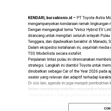
Safety Riding & Community Supervisor A
kegiatan komunitas seperti ini menjadi s
KENDARI, bursabisnis.id –
PT Toyota-Astra Mo
membangun hubungan yang baik dan berke
mengampanyekan kendaraan ramah lingkungan mel
Honda.
Dengan mengangkat tema “Veloz Hybrid EV Lintas 
dirancang untuk mengitari seluruh wilayah Pulau 
“Kami percaya bahwa komunitas memiliki
Tenggara, dan dijadwalkan berakhir di Manado, S
Honda. Karena itu, kami berkomitmen unt
Dalam ekspedisi ketahanan ini, sejumlah media 
anggota komunitas melalui berbagai aktiv
TSS Modellista secara estafet.
memberikan manfaat. Melalui kegiatan sep
Perjalanan lintas pulau ini direncanakan membel
strategis. Langkah ini diambil Toyota untuk me
ruang bagi para anggota komunitas untuk 
dinobatkan sebagai Car of the Year 2026 pada 
Habib.
seater yang relevan dan adaptif terhadap karakter
Di sisi lain, agenda ini juga menjadi pembuktia
Marketing Manager Asmo Sulsel, Antofany
dalam mendukung mobilitas masyarakat tanpa ba
juga menjadi bagian dari upaya Asmo Sul
“Setelah sukses dengan perjalanan serupa tahun 
dekat dengan gaya hidup konsumen saat i
Lintas Nusa 2.0: Jelajah Sulawesi. Sejalan sema
memperlihatkan Quality, Durability, dan Reliabil
“Bagi kami, sepeda motor bukan sekadar al
CON