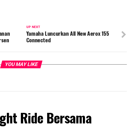
UP NEXT
yanan
Yamaha Luncurkan All New Aerox 155
rsen
Connected
YOU MAY LIKE
ight Ride Bersama