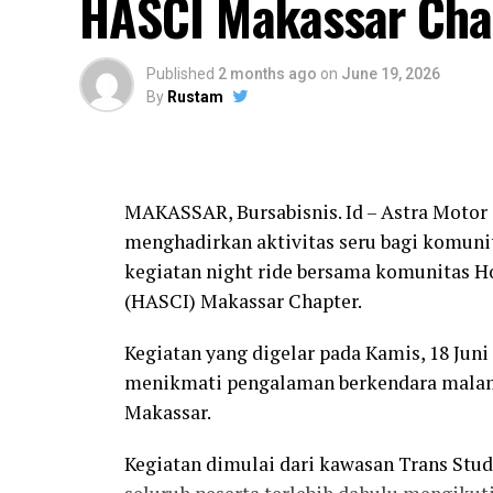
HASCI Makassar Cha
Published
2 months ago
on
June 19, 2026
By
Rustam
MAKASSAR, Bursabisnis. Id – Astra Motor 
menghadirkan aktivitas seru bagi komuni
kegiatan night ride bersama komunitas Ho
(HASCI) Makassar Chapter.
Kegiatan yang digelar pada Kamis, 18 Juni 
menikmati pengalaman berkendara malam 
Makassar.
Kegiatan dimulai dari kawasan Trans Stu