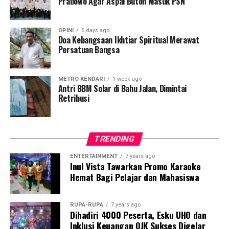
Prabowo Agar Aspal Buton Masuk PSN
KKP kini tengah melakukan finalisasi peraturan teknis
pelaksanaan tata kelola pupuk bersubsidi di sektor
OPINI
6 days ago
perikanan untuk mendukung efektivitasnya.
Doa Kebangsaan Ikhtiar Spiritual Merawat
Persatuan Bangsa
Dirjen Tebe menegaskan bahwa tata kelola pupuk
bersubsidi mencakup proses mulai dari perencanaan,
METRO KENDARI
1 week ago
pengadaan, penyaluran, penebusan, pengawasan,
Antri BBM Solar di Bahu Jalan, Dimintai
evaluasi hingga pelaporan.
Retribusi
Tujuannya untuk mengoptimalkan distribusi pupuk
bersubsidi guna menunjang ketahanan pangan nasional.
TRENDING
“Distribusi pupuk bersubsidi harus memenuhi prinsip 7T
ENTERTAINMENT
7 years ago
: tepat jenis, jumlah, harga, tempat, waktu, mutu, dan
Inul Vista Tawarkan Promo Karaoke
Hemat Bagi Pelajar dan Mahasiswa
tepat penerima,” tambahnya.
Sasaran Penerima Pupuk Subsidi
RUPA-RUPA
7 years ago
Dihadiri 4000 Peserta, Esku UHO dan
Sasaran penerima pupuk bersubsidi sektor perikanan
Inklusi Keuangan OJK Sukses Digelar