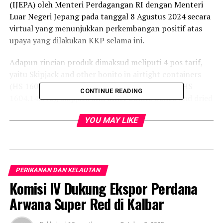
(IJEPA) oleh Menteri Perdagangan RI dengan Menteri
Luar Negeri Jepang pada tanggal 8 Agustus 2024 secara
virtual yang menunjukkan perkembangan positif atas
upaya yang dilakukan KKP selama ini.
Adapun rincian produk dimaksud meliputi 4 pos tarif,
yaitu Skipjack and other bonito in airtight containers
(HS 1604.14.010), Tunas in airtight containers (HS
CONTINUE READING
1604.14.092), Skipjack and other bonito boiled and dried
(HS 1604.14.091), dan Others (HS 1604.14.099).
YOU MAY LIKE
“Tentu ini jadi kado di bulan kemerdekaan dan semoga
bisa meningkatkan ekspor produk tersebut ke Jepang
serta menarik minat investasi pada sektor perikanan di
Indonesia,” ujar Dirjen Penguatan Daya Saing Produk
PERIKANAN DAN KELAUTAN
Kelautan dan Perikanan (PDSPKP), Budi Sulistiyo
Komisi IV Dukung Ekspor Perdana
sebagaimana dilansir dari laman kkp.go.id pada Kamis,
Arwana Super Red di Kalbar
15 Agustus 2024.