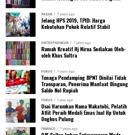
meliputi pembudidaya ikan yang melakukan usaha
pembenihan dan/atau pembesaran menggunakan
PASAR
7 years ago
teknologi sederhana, dengan batasan luasan lahan
Jelang HPS 2019, TPID: Harga
tertentu.
Kebutuhan Pokok Relatif Stabil
Beberapa diantaranya untuk pembenihan ikan air tawar
ENTREPRENEUR
7 years ago
paling luas 0,75 hektare dan pembesaran ikan air tawar
Rumah Kreatif Hj Nirna Sediakan Oleh-
paling luas 2 hektare.
oleh Khas Sultra
Sementara untuk pembenihan ikan air payau paling luas
FOKUS
7 years ago
0,5 hektare dan pembesaran ikan air payau paling luas 5
Tenaga Pendamping BPNT Dinilai Tidak
hektare.
Transparan, Penerima Manfaat Bingung
Saldo Nol Rupiah
Syarat lainnya termasuk kepemilikan KUSUKA
elektronik, terdaftar di portal data kelautan dan
FOKUS
1 year ago
Usai Harumkan Nama Wakatobi, Pelatih
perikanan, tergabung dalam Pokdakan berbadan hukum
Atlit Peraih Medali Emas Jual Hp Untuk
atau terdaftar di dinas yang menyelenggarakan urusan
Ongkos Pulang
pemerintahan di bidang perikanan, serta terdaftar
dalam e-RDKK Perikanan. Lokasi usaha bukan di laut
FINANCE
7 years ago
OJK Sultra Imbau Entrepreneur Muda