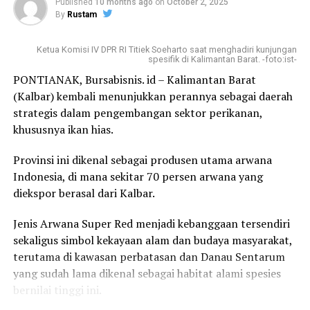
Budi menyebut bahwa untuk 2 produk HS 1604.14.091
Published
10 months ago
on
October 2, 2025
By
Rustam
dan HS 1604.14.099 memiliki persyaratan tambahan,
yaitu ukuran panjang bahan baku minimal 30 cm. Terkait
Ketua Komisi IV DPR RI Titiek Soeharto saat menghadiri kunjungan
hal ini, KKP dan Ministry of Agriculture, Forestry and
spesifik di Kalimantan Barat. -foto:ist-
Fisheries (MAFF) Jepang sedang melakukan finalisasi
PONTIANAK, Bursabisnis. id – Kalimantan Barat
Operational Procedure melalui sertifikat barang yang
(Kalbar) kembali menunjukkan perannya sebagai daerah
disepakati bersama.
strategis dalam pengembangan sektor perikanan,
khususnya ikan hias.
“Indonesia mengusulkan menggunakan Sertifikat Hasil
Tangkapan Ikan (SHTI) sebagai pemenuhan persyaratan
Provinsi ini dikenal sebagai produsen utama arwana
dimaksud. Mengingat SHTI telah dilakukan harmonisasi
Indonesia, di mana sekitar 70 persen arwana yang
dengan Japan Catch Documentation Scheme (JCDS),”
diekspor berasal dari Kalbar.
urai Budi.
Jenis Arwana Super Red menjadi kebanggaan tersendiri
Dalam kesempatan ini, Budi menyampaikan selain 4 pos
sekaligus simbol kekayaan alam dan budaya masyarakat,
tarif produk olahan di atas, Indonesia juga telah
terutama di kawasan perbatasan dan Danau Sentarum
mendapatkan pembebasan tarif 0% untuk 67 pos tarif
yang sudah lama dikenal sebagai habitat alami spesies
produk perikanan ke pasar Jepang, antara lain yellowfin
bernilai tinggi ini.
tuna beku, fillet tilapia segar, fillet swordfish beku,