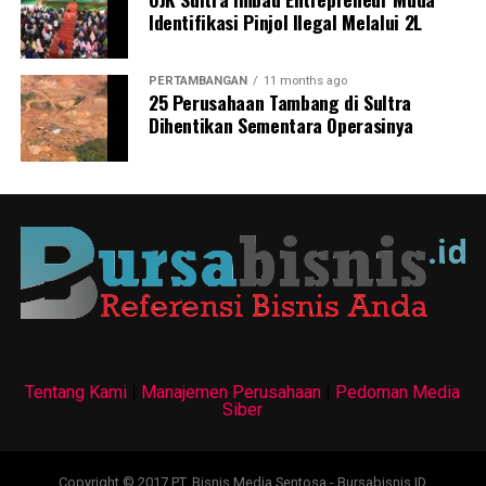
atau di perairan darat dan bukan budidaya minapadi.
Identifikasi Pinjol Ilegal Melalui 2L
Laporan : Icha
PERTAMBANGAN
11 months ago
25 Perusahaan Tambang di Sultra
Editor : Tam
Dihentikan Sementara Operasinya
Post Views:
1,907
Tentang Kami
|
Manajemen Perusahaan
|
Pedoman Media
Siber
Copyright © 2017 PT. Bisnis Media Sentosa - Bursabisnis.ID