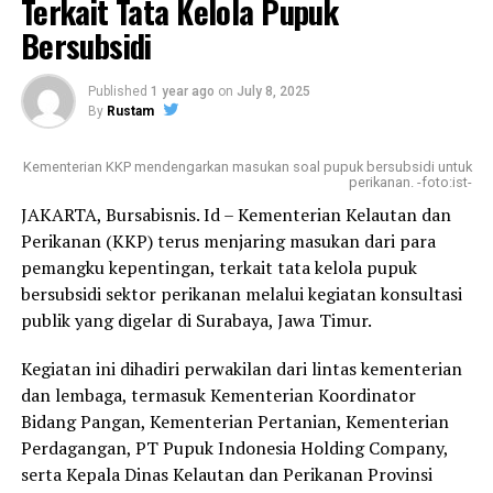
Terkait Tata Kelola Pupuk
tinggi ini.
Bersubsidi
“Kunjungan ini menjadi harapan baru. Di PPS Kendari
“Dengan semakin terbuka akses pasar ekspor,
sendiri terdapat fasilitas yang mendukung, termasuk
diharapkan kesejahteraan masyarakat bisa ikut
pengalengan ikan. Kami akan melakukan komunikasi
Published
1 year ago
on
July 8, 2025
meningkat,” jelas Politisi Fraksi Partai Gerindra ini.
By
Rustam
dengan gubernur agar investor dapat tertarik
berinvestasi disini,” jelasnya.
Pelepasan ekspor perdana ini juga menjadi momentum
Kementerian KKP mendengarkan masukan soal pupuk bersubsidi untuk
untuk memperkuat posisi Kalbar dalam peta
perikanan. -foto:ist-
Dikatakan, PPS Kendari memiliki total lahan seluas 42
perdagangan internasional, khususnya sektor perikanan
JAKARTA, Bursabisnis. Id – Kementerian Kelautan dan
hektar dengan lahan yang sudah termanfaatkan seluas
hias. Pemerintah pusat bersama DPR RI menegaskan
Perikanan (KKP) terus menjaring masukan dari para
32 hektar.
komitmennya untuk terus memberikan dukungan
pemangku kepentingan, terkait tata kelola pupuk
regulasi, infrastruktur, hingga akses pasar, agar
bersubsidi sektor perikanan melalui kegiatan konsultasi
“Sisanya 10 hektar dapat digunakan untuk lokasi
komoditas unggulan seperti Arwana Super Red dapat
publik yang digelar di Surabaya, Jawa Timur.
investasi baru untuk perusahaan yang berminat untuk
semakin berdaya saing di tingkat global.
melakukan investasi,” lanjutnya.
Kegiatan ini dihadiri perwakilan dari lintas kementerian
Laporan : Tam
dan lembaga, termasuk Kementerian Koordinator
Sementara itu, tangkapan ikan di Kendari dinilai cukup
Bidang Pangan, Kementerian Pertanian, Kementerian
melimpah dengan hasil tangkapa per harinya mencapai
Post Views:
433
Perdagangan, PT Pupuk Indonesia Holding Company,
80 hingga 100 ton ikan tangkap.
serta Kepala Dinas Kelautan dan Perikanan Provinsi