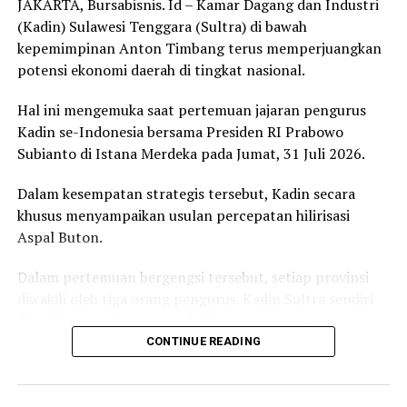
JAKARTA, Bursabisnis. Id – Kamar Dagang dan Industri
LUWU UTARA
MASAMBA
(Kadin) Sulawesi Tenggara (Sultra) di bawah
UP NEXT
kepemimpinan Anton Timbang terus memperjuangkan
HUT Kemerdekaan RI, PLN Aliri Listrik 12 Desa pada Tiga
potensi ekonomi daerah di tingkat nasional.
Provinsi di Sulawesi
DON'T MISS
Hal ini mengemuka saat pertemuan jajaran pengurus
Tingkatkan Keandalan Listrik, PLN Bangun Tower Lintasi
Kadin se-Indonesia bersama Presiden RI Prabowo
Laut Pertama di Sulawesi
Subianto di Istana Merdeka pada Jumat, 31 Juli 2026.
Dalam kesempatan strategis tersebut, Kadin secara
khusus menyampaikan usulan percepatan hilirisasi
Aspal Buton.
Dalam pertemuan bergengsi tersebut, setiap provinsi
diwakili oleh tiga orang pengurus. Kadin Sultra sendiri
diwakili secara langsung oleh tiga jajaran pimpinan
terbaiknya, yaitu: Anton Timbang (Ketua Kadin Sultra)
CONTINUE READING
Fatmayani Harli Tombili dan Vebrianti Safruddin.
Kehadiran jajaran pimpinan Kadin Sultra ini bergabung