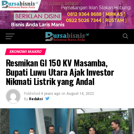
EKONOMI MAKRO
Resmikan GI 150 KV Masamba,
Bupati Luwu Utara Ajak Investor
Nikmati Listrik yang Andal
Published
4 years ago
on
August 14, 2022
By
Redaksi