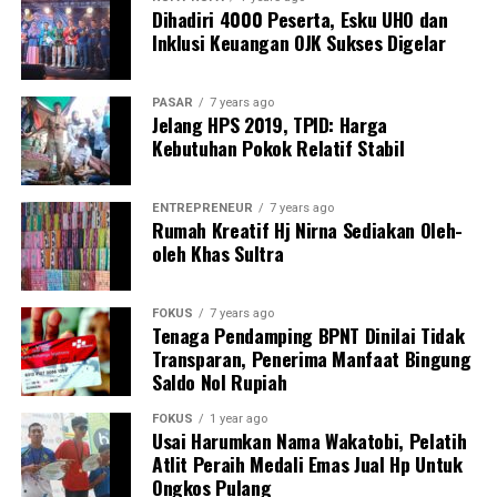
peningkatan produktivitas, serta pengembangan bisnis
Dihadiri 4000 Peserta, Esku UHO dan
setiap aspek kehidupan dan pekerjaan, sehingga mampu
inti dan bisnis baru yang berkelanjutan. Seluruh agenda
Inklusi Keuangan OJK Sukses Digelar
memberikan kontribusi nyata bagi kemajuan
tersebut dijalankan dengan orientasi customer-centric,
perusahaan, masyarakat, serta bangsa Indonesia.
sekaligus memperkuat peran BRI sebagai bank yang
PASAR
7 years ago
melayani seluruh segmen nasabah.
Jelang HPS 2019, TPID: Harga
Kebutuhan Pokok Relatif Stabil
3. Rebranding BRI: Pertegas Posisi “Satu Bank untuk
Semua”
ENTREPRENEUR
7 years ago
Editor: Ikas
Rumah Kreatif Hj Nirna Sediakan Oleh-
Sebagai kelanjutan dari agenda transformasi, BRI telah
oleh Khas Sultra
Post Views:
235
meluncurkan Corporate Rebranding BRI pada Selasa
(16/12/2025) bersamaan dengan hari jadi yang ke-130.
FOKUS
7 years ago
Tenaga Pendamping BPNT Dinilai Tidak
“Melalui inisiatif corporate rebranding, BRI
Transparan, Penerima Manfaat Bingung
menghadirkan identitas yang lebih modern, universal,
Saldo Nol Rupiah
inklusif, dan relevan bagi seluruh masyarakat Indonesia,
FOKUS
1 year ago
tanpa meninggalkan nilai-nilai utama yang telah
Usai Harumkan Nama Wakatobi, Pelatih
menjadi fondasi Perseroan, yakni DNA keberpihakan
Atlit Peraih Medali Emas Jual Hp Untuk
kepada rakyat, pemberdayaan UMKM, serta peran
Ongkos Pulang