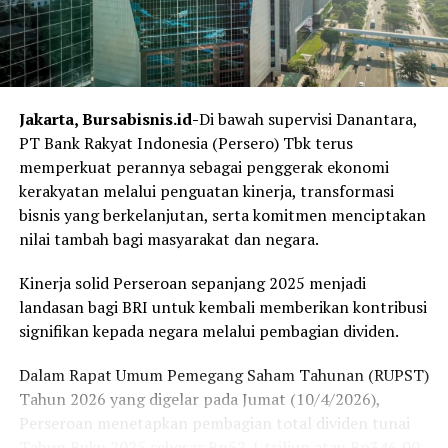
Presiden Prabowo Subianto agar mempercepat realisasi
hilirisasi industri Aspal Buton dengan memasukkannya
ke dalam daftar Proyek Strategis Nasional (PSN) di
Pulau Buton.
Jakarta, Bursabisnis.id-
Di bawah supervisi Danantara,
Langkah ini krusial untuk mengoptimalkan deposit aspal
PT Bank Rakyat Indonesia (Persero) Tbk terus
alami terbesar di dunia yang ada di Sulawesi Tenggara
memperkuat perannya sebagai penggerak ekonomi
sebagai sumber pertumbuhan ekonomi baru daerah
kerakyatan melalui penguatan kinerja, transformasi
maupun nasional.
bisnis yang berkelanjutan, serta komitmen menciptakan
nilai tambah bagi masyarakat dan negara.
Upaya hilirisasi ini semakin terakselerasi dengan alokasi
investasi senilai Rp1,4 triliun dari Danantara untuk
Kinerja solid Perseroan sepanjang 2025 menjadi
pengembangan industri Aspal Buton.
landasan bagi BRI untuk kembali memberikan kontribusi
signifikan kepada negara melalui pembagian dividen.
Dukungan Perpres BUPABO dan Pengawasan Kadin
Dalam Rapat Umum Pemegang Saham Tahunan (RUPST)
Kadin juga menyambut baik rencana penerbitan
Tahun 2026 yang digelar pada Jumat (10/4/2026),
Peraturan Presiden (Perpres) tentang Percepatan
Perseroan menetapkan pembagian total dividen tunai
Investasi dan Pengembangan Industri Pengolahan
Tahun Buku 2025 sebesar Rp52,1 triliun atau Rp346,00