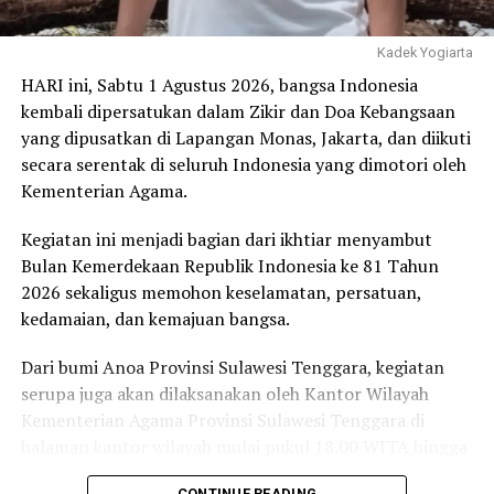
Pada hari terakhir, tiga nama menyusul, yakni Dr.
Kadek Yogiarta
Muliddin, S.Si., M.Si (FMIPA), Dr. Herman, S.H., LL.M.
HARI ini, Sabtu 1 Agustus 2026, bangsa Indonesia
(Plt Rektor), serta Prof. Dr. Yusuf Sabilu, M.Si. FKM).
kembali dipersatukan dalam Zikir dan Doa Kebangsaan
yang dipusatkan di Lapangan Monas, Jakarta, dan diikuti
Sebelas nama tersebut merepresentasikan hampir
secara serentak di seluruh Indonesia yang dimotori oleh
seluruh kekuatan akademik utama UHO: kesehatan,
Kementerian Agama.
farmasi, matematika dan sains, hukum, pendidikan,
pertanian, peternakan, perikanan dan kelautan.
Kegiatan ini menjadi bagian dari ikhtiar menyambut
Mereka mungkin berbeda dalam pendekatan dan
Bulan Kemerdekaan Republik Indonesia ke 81 Tahun
strategi, tetapi tujuan mereka pada dasarnya sama.
2026 sekaligus memohon keselamatan, persatuan,
Membawa UHO menjadi universitas yang semakin
kedamaian, dan kemajuan bangsa.
unggul.
Dari bumi Anoa Provinsi Sulawesi Tenggara, kegiatan
Persaingan perguruan tinggi hari ini jauh berbeda
serupa juga akan dilaksanakan oleh Kantor Wilayah
dibanding satu dekade lalu. Jika dahulu kampus
Kementerian Agama Provinsi Sulawesi Tenggara di
berlomba membangun gedung dan membuka program
halaman kantor wilayah mulai pukul 18.00 WITA hingga
studi baru, kini ukuran keberhasilan semakin kompleks.
selesai.
CONTINUE READING