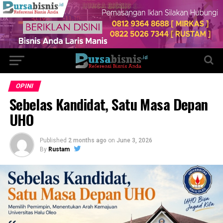
OPINI
Sebelas Kandidat, Satu Masa Depan
UHO
Published
2 months ago
on
June 3, 2026
By
Rustam