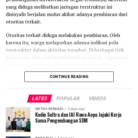
Banyak pembelajaran yang saya dapat karena karakter
yang diduga melibatkan jaringan terstruktur ini
motor 250cc sangat berbeda dan membutuhkan kontrol
disinyalir berjalan mulus akibat adanya pembiaran dari
yang lebih baik,” tutup Azel.
otoritas terkait.
Laporan : Kas
Otoritas terkait diduga melakukan pembiaran. Oleh
Editor : Tam
karena itu, warga melaporkan adanya indikasi pola
terstruktur dalam aktivitas tersebut. Di berbagai titik
Post Views:
5,538
konservasi, kini telah berdiri fasilitas umum, organisasi,
jaringan listrik, hingga bangunan sarang walet yang
dianggap dilarang di kawasan lindung.
CONTINUE READING
Temuan warga menunjukkan kerusakan yang tersebar di
beberapa kabupaten. Di Kolaka Timur, tepatnya Desa
LATES
POPULAR
VIDEOS
Bou dan Desa Awiu, melaporkan adanya pembukaan
lahan luas serta pembangunan fasilitas pemerintah
METRO KENDARI
2 days ago
Kadin Sultra dan IAI Rawa Aopa Jajaki Kerja
menggunakan anggaran negara. Sementara di
Sama Pengembangan SDM
Kabupaten Bombana, aktivitas ilegal mencakup
percetakan sawah hingga perkebunan sawit dan
cengkeh yang diperkirakan mencapai ribuan hektare.