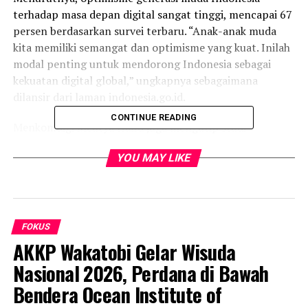
terhadap masa depan digital sangat tinggi, mencapai 67
persen berdasarkan survei terbaru. “Anak-anak muda
kita memiliki semangat dan optimisme yang kuat. Inilah
modal penting untuk mendorong Indonesia sebagai
kekuatan digital global,” ungkapnya sebagaimana
dilansir dari laman indonesia.go.id.
CONTINUE READING
Menkomdigi Meutya Hafid juga mengutip studi
Kementerian Koordinator Perekonomian yang
YOU MAY LIKE
menunjukkan bahwa semakin tinggi adopsi digitalisasi di
daerah, semakin besar kontribusi pajak dan penerimaan
negara.
“Ketika kepala daerah menerapkan digitalisasi,
transparansi meningkat, akuntabilitas terjaga, dan
FOKUS
pendapatan pajak daerah ikut naik. Ini bukti nyata
AKKP Wakatobi Gelar Wisuda
bahwa digitalisasi membawa manfaat langsung bagi
Nasional 2026, Perdana di Bawah
pembangunan,” ujarnya.
Bendera Ocean Institute of
Pada kesempatan tersebut, Menkomdigi meluncurkan