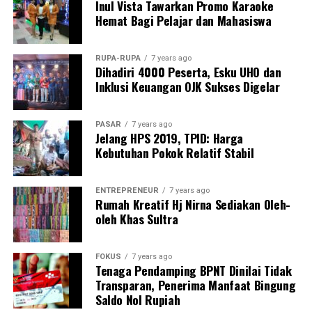
Inul Vista Tawarkan Promo Karaoke
mengklaim telah mengajukan proposal resmi sejak 22
Hemat Bagi Pelajar dan Mahasiswa
Desember 2025 namun tidak mendapatkan tanggapan.
“Jangan sampai hukum hanya tajam ke bawah, tapi
RUPA-RUPA
7 years ago
Dihadiri 4000 Peserta, Esku UHO dan
tumpul ke atas,” tegas Kamarudin.
Inklusi Keuangan OJK Sukses Digelar
Masyarakat mendesak aparat penegak hukum
melakukan penyelidikan menyeluruh, termasuk
PASAR
7 years ago
memeriksa Kepala Balai TN Rawa Aopa Watumohai,
Jelang HPS 2019, TPID: Harga
Kebutuhan Pokok Relatif Stabil
Yarman, serta Kepala Seksi SPTN II, Aris. Keduanya
dinilai perlu diperiksa untuk mengungkap dugaan
kejahatan atau potensi keterlibatan dalam masifnya
ENTREPRENEUR
7 years ago
aktivitas ilegal tersebut.
Rumah Kreatif Hj Nirna Sediakan Oleh-
oleh Khas Sultra
Rangkaian aktivitas perusakan hutan ini dinilai
melanggar Undang-Undang Nomor 18 Tahun 2013
FOKUS
7 years ago
tentang Pencegahan dan Pemberantasan Perusakan
Tenaga Pendamping BPNT Dinilai Tidak
Hutan, dengan ancaman pidana hingga 15 tahun
Transparan, Penerima Manfaat Bingung
Saldo Nol Rupiah
penjara dan denda maksimal Rp100 miliar.