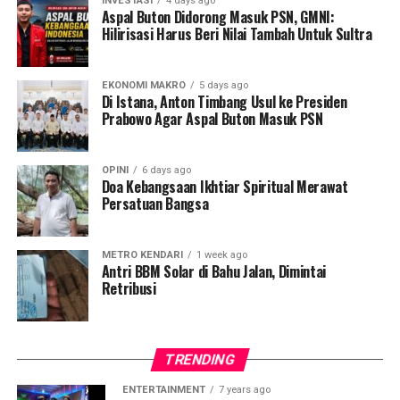
INVESTASI
4 days ago
Aspal Buton Didorong Masuk PSN, GMNI:
Hilirisasi Harus Beri Nilai Tambah Untuk Sultra
Kondisi ini memicu kritik keras, terutama terkait dengan
asas keadilan hukum bagi warga setempat. Kamarudin,
warga Desa Tatangga, mengungkapkan kekecewaannya,
EKONOMI MAKRO
5 days ago
Di Istana, Anton Timbang Usul ke Presiden
warga lokal justru diancam pidana saat mengajukan izin
Prabowo Agar Aspal Buton Masuk PSN
pinjam pakai lahan untuk kebutuhan ketahanan pangan.
“Yang kami minta hanya lahan untuk sawah, itu pun
OPINI
6 days ago
sifatnya pinjam pakai. Tapi justru kami diancam akan
Doa Kebangsaan Ikhtiar Spiritual Merawat
Persatuan Bangsa
dipidana,” ujarnya, Jumat, 24 April 2026.
Ia menambahkan bahwa ancaman tersebut melibatkan
METRO KENDARI
1 week ago
rencana pengerahan aparat penegak hukum.
Antri BBM Solar di Bahu Jalan, Dimintai
Retribusi
“Disebutkan akan melibatkan anggota Reskrim untuk
memproses warga jika tetap membuka lahan,”
imbuhnya.
TRENDING
Padahal, warga Desa Tatangga dan Desa Lanowulu
ENTERTAINMENT
7 years ago