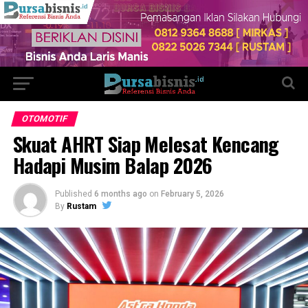
OTOMOTIF
Skuat AHRT Siap Melesat Kencang
Hadapi Musim Balap 2026
Published
6 months ago
on
February 5, 2026
By
Rustam