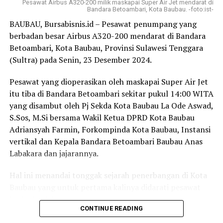
Pesawat Airbus A320-200 milik maskapai Super Air Jet mendarat di
penerbangan lanjutan ke destinasi lain di Indonesia.
Bandara Betoambari, Kota Baubau. -foto:ist-
Laporan ; Man
BAUBAU, Bursabisnis.id – Pesawat penumpang yang
“Kami dengan bangga menghadirkan penerbangan
Editor : Tam
berbadan besar Airbus A320-200 mendarat di Bandara
pertama Indonesia AirAsia dari Bali ke Adelaide. Selain
Betoambari, Kota Baubau, Provinsi Sulawesi Tenggara
Post Views:
833
menawarkan akses langsung ke Bali yang senantiasa
(Sultra) pada Senin, 23 Desember 2024.
menjadi destinasi favorit, layanan baru ini juga
memperluas pilihan bagi para penumpang yang mencari
Pesawat yang dioperasikan oleh maskapai Super Air Jet
koneksi terjangkau ke lebih dari 130 destinasi dalam
itu tiba di Bandara Betoambari sekitar pukul 14:00 WITA
jaringan AirAsia di seluruh Asia dan sekitarnya,” katanya.
yang disambut oleh Pj Sekda Kota Baubau La Ode Aswad,
S.Sos, M.Si bersama Wakil Ketua DPRD Kota Baubau
Hal senada disampaikan Managing Director Adelaide
Adriansyah Farmin, Forkompinda Kota Baubau, Instansi
Airport, Brenton Cox, yang mengungkapkan masyarakat
vertikal dan Kepala Bandara Betoambari Baubau Anas
Australia Selatan lebih banyak terbang ke Bali
Labakara dan jajarannya.
dibandingkan destinasi internasional lainnya.
Hal ini menandai tonggak sejarah penerbangan di Kota
“Bali merupakan tujuan internasional terbesar sekaligus
Baubau yang untuk pertama kalinya didarati pesawat
paling cepat pertumbuhannya bagi kami. Kehadiran
berbadan lebar.
Indonesia AirAsia akan memberikan lebih banyak pilihan
CONTINUE READING
bagi para wisatawan, sekaligus menjadi maskapai
Kedatangan pesawat berbadan besar Airbus A320-220