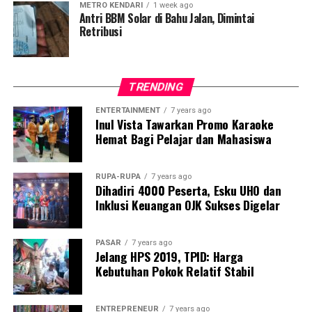
METRO KENDARI
1 week ago
Hal ini akan menjadi syarat utama peran penghubung
Sumber : kemenpar.go.id
Antri BBM Solar di Bahu Jalan, Dimintai
(Hub) Maritim di wilayah ini. ”Misi ini adalah misa
Retribusi
Laporan : Icha
bersama Kota Baubau dan Kabupaten sekitarnya,”
Editor : Tam
ujarnya.
Post Views:
695
TRENDING
Sementara itu, Pj Sekda Kota Baubau La Ode Aswad,
S.Sos, M.Si kepada sejumlah media mengungkapkan,
ENTERTAINMENT
7 years ago
Inul Vista Tawarkan Promo Karaoke
Pemkot Baubau sudah menyiapkan mekanisme soal
Hemat Bagi Pelajar dan Mahasiswa
subsidi. Dan tinggal menunggu waktu penandatanganan
MoU antara Pemkot Baubau dan maskapai penerbangan.
RUPA-RUPA
7 years ago
Dihadiri 4000 Peserta, Esku UHO dan
”Kita menunggu waktu yang tepat dan kita berusaha
Inklusi Keuangan OJK Sukses Digelar
akhir tahun ini bisa kita tandatangan sehingga Januari
sudah bisa berjalan sesuai harapan kita,” ungkapnya.
PASAR
7 years ago
Ditempat yang sama, Wakil Ketua DPRD Kota Baubau
Jelang HPS 2019, TPID: Harga
Kebutuhan Pokok Relatif Stabil
Adriansyah Farmin memberikan apresiasi terhadap
seluruh pihak yang mendukung datangnya Super Air jet
di Kota Baubau.
ENTREPRENEUR
7 years ago