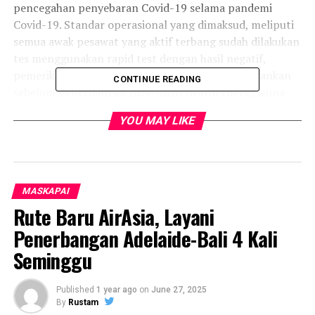
pencegahan penyebaran Covid-19 selama pandemi
Covid-19. Standar operasional yang dimaksud, meliputi
semua awak pesawat yang aktif terbang sudah dilakukan
tes menggunakan rapid test dengan hasil negatif,
pemeriksaan kesehatan awak pesawat tetap dijalankan
CONTINUE READING
sebelum penerbangan (pre-flight health check), guna
menentukan kondisi sehat serta laik terbang (airworthy
YOU MAY LIKE
for flight).
MASKAPAI
Rute Baru AirAsia, Layani
Penerbangan Adelaide-Bali 4 Kali
Seminggu
Published
1 year ago
on
June 27, 2025
By
Rustam