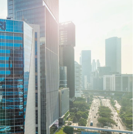
 deposit aspal alami terbesar di dunia yang ada
rtumbuhan ekonomi baru daerah maupun nasional.
dengan alokasi investasi senilai Rp1,4 triliun dari
Aspal Buton.
an Kadin
itan Peraturan Presiden (Perpres) tentang
ndustri Pengolahan Aspal Buton.
tukan Badan Usaha Pengembang Aspal Buton
membangun, hingga mengoperasikan pengolahan
k Kadin Indonesia beserta jajarannya di tingkat
asuk dalam BUPABO.