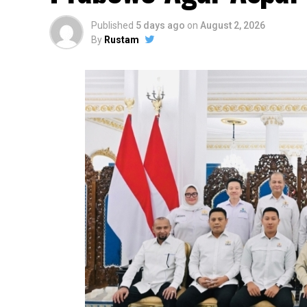
Published
5 days ago
on
August 2, 2026
By
Rustam