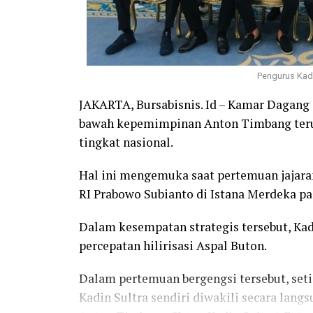
Pengurus Kadi
JAKARTA, Bursabisnis. Id – Kamar Dagang d
bawah kepemimpinan Anton Timbang teru
tingkat nasional.
Hal ini mengemuka saat pertemuan jajara
RI Prabowo Subianto di Istana Merdeka pad
Dalam kesempatan strategis tersebut, Ka
percepatan hilirisasi Aspal Buton.
Dalam pertemuan bergengsi tersebut, setia
Kadin Sultra sendiri diwakili secara langs