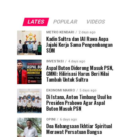
LATES
POPULAR
VIDEOS
METRO KENDARI
2 days ago
Kadin Sultra dan IAI Rawa Aopa
Jajaki Kerja Sama Pengembangan
SDM
INVESTASI
4 days ago
Aspal Buton Didorong Masuk PSN,
GMNI: Hilirisasi Harus Beri Nilai
Tambah Untuk Sultra
EKONOMI MAKRO
5 days ago
Di Istana, Anton Timbang Usul ke
Presiden Prabowo Agar Aspal
Buton Masuk PSN
OPINI
6 days ago
Doa Kebangsaan Ikhtiar Spiritual
Merawat Persatuan Bangsa