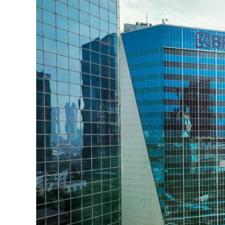
Langkah ini krusial untuk mengoptimalkan
di Sulawesi Tenggara sebagai sumber pe
Upaya hilirisasi ini semakin terakselerasi 
Danantara untuk pengembangan industri 
Dukungan Perpres BUPABO dan Pengawas
Kadin juga menyambut baik rencana penerb
Percepatan Investasi dan Pengembangan I
Perpres tersebut mengamanatkan pemben
Olahan (BUPABO) untuk merencanakan, 
aspal di daerah.
Kadin berharap Presiden berkenan menunju
provinsi hingga kabupaten/kota untuk m