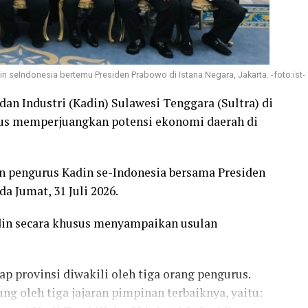
n seIndonesia bertemu Presiden Prabowo di Istana Negara, Jakarta. -foto:ist-
an Industri (Kadin) Sulawesi Tenggara (Sultra) di
s memperjuangkan potensi ekonomi daerah di
n pengurus Kadin se-Indonesia bersama Presiden
a Jumat, 31 Juli 2026.
din secara khusus menyampaikan usulan
p provinsi diwakili oleh tiga orang pengurus.
ung oleh tiga jajaran pimpinan terbaiknya, yaitu: