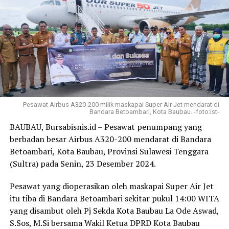
ekonomi, dan pengembangan pariwisata dua arah.
Selain itu, pihak kepolisian juga mengimbau kepada
Ia memproyeksikan pembukaan rute Adelaide-Denpasar
masyarakat untuk bersama mematuhi aturan, demi
akan menyumbang lebih dari 74 ribu wisatawan
terciptanya arus mudik yang aman dan lancar.
Australia setiap tahunnya.
Pemantauan ini menjadi bagian dari upaya Polresta
Selain menjadi tujuan wisata utama, Bali memainkan
Kendari dalam mendukung kelancaran dan keamanan
peran penting sebagai pusat konektivitas regional
kegiatan mudik Lebaran 2025 di wilayah Hukum Polresta
dalam jaringan penerbangan AirAsia dengan kemudahan
Kendari.
Pesawat Airbus A320-200 milik maskapai Super Air Jet mendarat di
penerbangan lanjutan ke destinasi lain di Indonesia.
Bandara Betoambari, Kota Baubau. -foto:ist-
Laporan ; Man
BAUBAU, Bursabisnis.id – Pesawat penumpang yang
“Kami dengan bangga menghadirkan penerbangan
Editor : Tam
berbadan besar Airbus A320-200 mendarat di Bandara
pertama Indonesia AirAsia dari Bali ke Adelaide. Selain
Betoambari, Kota Baubau, Provinsi Sulawesi Tenggara
Post Views:
833
menawarkan akses langsung ke Bali yang senantiasa
(Sultra) pada Senin, 23 Desember 2024.
menjadi destinasi favorit, layanan baru ini juga
memperluas pilihan bagi para penumpang yang mencari
Pesawat yang dioperasikan oleh maskapai Super Air Jet
koneksi terjangkau ke lebih dari 130 destinasi dalam
itu tiba di Bandara Betoambari sekitar pukul 14:00 WITA
jaringan AirAsia di seluruh Asia dan sekitarnya,” katanya.
yang disambut oleh Pj Sekda Kota Baubau La Ode Aswad,
S.Sos, M.Si bersama Wakil Ketua DPRD Kota Baubau
Hal senada disampaikan Managing Director Adelaide