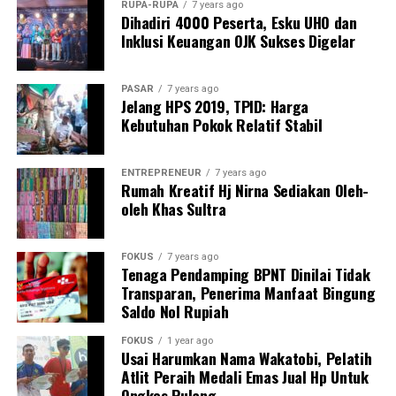
RUPA-RUPA
7 years ago
Dihadiri 4000 Peserta, Esku UHO dan
”Kita menunggu waktu yang tepat dan kita berusaha
Inklusi Keuangan OJK Sukses Digelar
akhir tahun ini bisa kita tandatangan sehingga Januari
sudah bisa berjalan sesuai harapan kita,” ungkapnya.
PASAR
7 years ago
Ditempat yang sama, Wakil Ketua DPRD Kota Baubau
Jelang HPS 2019, TPID: Harga
Kebutuhan Pokok Relatif Stabil
Adriansyah Farmin memberikan apresiasi terhadap
seluruh pihak yang mendukung datangnya Super Air jet
di Kota Baubau.
ENTREPRENEUR
7 years ago
Rumah Kreatif Hj Nirna Sediakan Oleh-
DPRD Kota Baubau berkomitmen untuk mendukung
oleh Khas Sultra
segala macam upaya pemerintah, dalam hal ini Pj Wali
Kota Baubau beserta seluruh jajarannya untuk
FOKUS
7 years ago
memberikan subsidi anggaran terhadap pihak maskapai,
Tenaga Pendamping BPNT Dinilai Tidak
agar operasional mereka dalam melayani penerbangan
Transparan, Penerima Manfaat Bingung
Saldo Nol Rupiah
rute ke Baubau ini berjalan lancar.
FOKUS
1 year ago
Sementara, Pilot pesawat Airbus A320-200 Kapten
Usai Harumkan Nama Wakatobi, Pelatih
Wisnu Yuda menilai kondisi landasan pacu Bandara
Atlit Peraih Medali Emas Jual Hp Untuk
Betoambari sekarang sudah bagus dan sangat berbeda
Ongkos Pulang