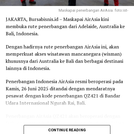
Untuk informasi lainnya mengenai ketentuan kriteria
penumpang dan persyaratan yang harus dipenuhi dapat
Maskapai penerbangan AirAsia. foto:ist-
mengakses https://www.garuda-
JAKARTA, Bursabisnis.id – Maskapai AirAsia kini
indonesia.com/id/id/news-and-events/kebijakan-
membuka rute penerbangan dari Adelaide, Australia ke
operasional-terkait-covid19.
Bali, Indonesia.
Keterangan lebih lanjut terkait layanan penerbangan
Dengan hadirnya rute penerbangan AirAsia ini, akan
dapat diakses melalui layanan call center Garuda
memperkuat akses wisatawan mancanegara (wisman)
Indonesia +6221-2351 9999 dan 0804 1 807 807, website
khususnya dari Australia ke Bali dan berbagai destinasi
www.garuda-indonesia.com serta mobile apps Garuda
lainnya di Indonesia.
Indonesia.
Penerbangan Indonesia AirAsia resmi beroperasi pada
Sementara itu, Airport Manager Lion Group Kendari,
Kamis, 26 Juni 2025 ditandai dengan mendaratnya
Dedy mengungkapkan bahwa, tidak ada penjualan tiket
pesawat dengan kode penerbangan QZ421 di Bandar
melalui situs travel agent online dan semua penjualan
Udara Internasional Ngurah Rai, Bali.
melalui kantor pemasaran resmi Lion Air Group.
Penerbangan AirAsia QZ421 akan beroperasi dengan
frekuensi empat kali dalam sepekan yaitu Senin, Selasa,
Kamis, dan Sabtu.
CONTINUE READING
Meski demikian, bagi pebisnis dan calon tamu atau