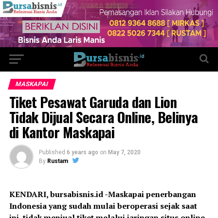
MASKAPAI
Tiket Pesawat Garuda dan Lion
Tidak Dijual Secara Online, Belinya
di Kantor Maskapai
Published
6 years ago
on
May 7, 2020
By
Rustam
KENDARI, bursabisnis.id -Maskapai penerbangan
Indonesia yang sudah mulai beroperasi sejak saat
ini, tidak menjual tiket melalui jaringan situs online,