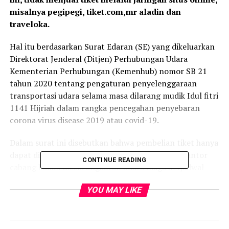
misalnya pegipegi, tiket.com,mr aladin dan
traveloka.
Hal itu berdasarkan Surat Edaran (SE) yang dikeluarkan
Direktorat Jenderal (Ditjen) Perhubungan Udara
Kementerian Perhubungan (Kemenhub) nomor SB 21
tahun 2020 tentang pengaturan penyelenggaraan
transportasi udara selama masa dilarang mudik Idul fitri
1141 Hijriah dalam rangka pencegahan penyebaran
corona virus disease 2019 atau covid-19.
Dalam surat ini disebutkan bahwa pembelian tiket hanya
dapat dilakukan melalui kantor pusat maupun kantor
CONTINUE READING
cabang badan usaha angkutan udara niaga berjadwal
dan tidak di Bandara.
YOU MAY LIKE
Tidak dijualnya tiket pesawat melalui travel agent
online maupun konvensional ini dibenarkan oleh pihak
maskapai penerbangan Garuda Indonesia dan Lion Air di