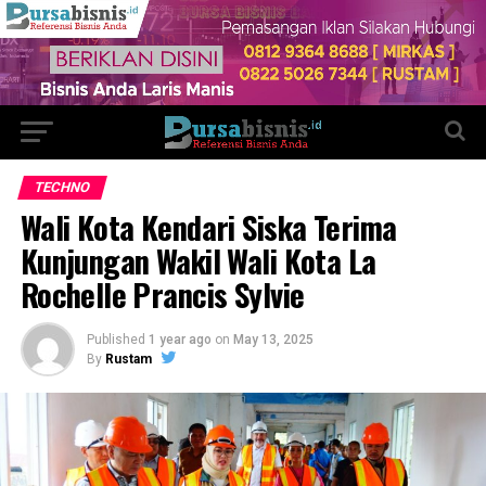
TECHNO
Wali Kota Kendari Siska Terima
Kunjungan Wakil Wali Kota La
Rochelle Prancis Sylvie
Published
1 year ago
on
May 13, 2025
By
Rustam