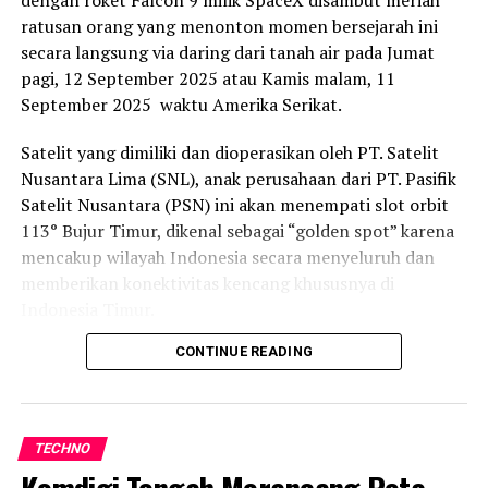
dengan roket Falcon 9 milik SpaceX disambut meriah
RELATED TOPICS:
ratusan orang yang menonton momen bersejarah ini
secara langsung via daring dari tanah air pada Jumat
UP NEXT
Telkomsel Buka Kompetisi Riset Nasional 2025 Bagi
pagi, 12 September 2025 atau Kamis malam, 11
Mahasiswa Strata 1 dari Seluruh Disiplin Ilmu
September 2025 waktu Amerika Serikat.
DON'T MISS
Pemkot Baubau Luncurkan Kesetaraan Akses Internet
Satelit yang dimiliki dan dioperasikan oleh PT. Satelit
Bagi Sekolah Terluar Palabusa
Nusantara Lima (SNL), anak perusahaan dari PT. Pasifik
Satelit Nusantara (PSN) ini akan menempati slot orbit
113° Bujur Timur, dikenal sebagai “golden spot” karena
mencakup wilayah Indonesia secara menyeluruh dan
memberikan konektivitas kencang khususnya di
Indonesia Timur.
CONTINUE READING
Direktur Jenderal (Dirjen) Infrastruktur Digital
Kementerian Komunikasi dan Digital (Kemkomdigi),
Wayan Toni Suprapto, turut hadir langsung
menyaksikan peluncuran tersebut dari fasilitas rocket
TECHNO
Space X, perusahaan rocket swasta terbesar Amerika