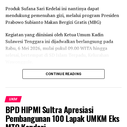
menikmati penampilan dari finalis lomba-lomab Sultra
Produk Sufana Sari Kedelai ini nantinya dapat
Maimo 2025 dan berbagai aktivitas di zona literasi.
mendukung pemenuhan gizi, melalui program Presiden
Masyarakat diharapkan dapat menghadiri berbagai
Prabowo Subianto Makan Bergizi Gratis (MBG)
rangkaian kegiatan untuk menyaksikan cipta budaya
Sulawesi Tenggara, sehingga mendorong kebangaan
Kegiatan yang diinisiasi oleh Ketua Umum Kadin
pada produk lokal dan mendorong pertumbuhan
Sulawesi Tenggara ini dijadwalkan berlangsung pada
ekonomi yang tangguh dan inklusif.
Rabu, 6 Mei 2026, mulai pukul 09.00 WITA hingga
selesai, bertempat di SD Islam Terpadu, Kelurahan
Laporan : Kas
Wawonggole.
Editor : Tam
Direktur Eksekutif Kadin Sultra, Budi Amin,
CONTINUE READING
Post Views:
620
membenarkan agenda tersebut.
RELATED TOPICS:
Ia menyebutkan bahwa peluncuran produk ini
UP NEXT
UKM
mendapat dukungan penuh dari Ketua Umum Kadin
Si Jago Merah Mengamuk, Sejumlah Kios di Baruga
BPD HIPMI Sultra Apresiasi
Sultra, Anton Timbang.
Terbakar
Pembangunan 100 Lapak UMKM Eks
“Benar, kegiatan ini akan dilaksanakan Rabu pagi dan
DON'T MISS
Kementerian UMKM dan Kementerian Ekraf Sepakat
didukung langsung oleh Ketua Umum Kadin Sultra,