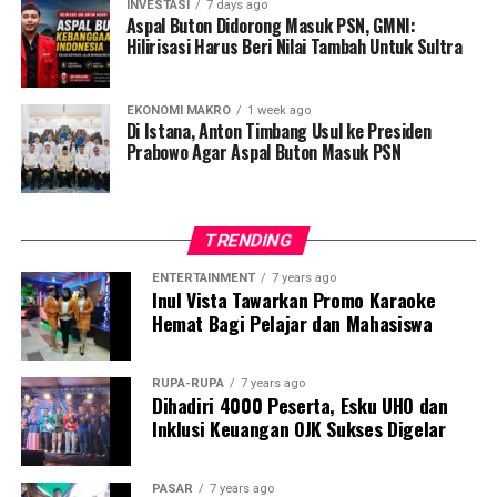
INVESTASI
7 days ago
menjadi tulang punggung ekonomi masyarakat,” ujar
Aspal Buton Didorong Masuk PSN, GMNI:
Ikhsan Jamal pada Selasa, 12 Desember 2025.
Hilirisasi Harus Beri Nilai Tambah Untuk Sultra
Ikhsan menekankan bahwa kebijakan tersebut
memberikan harapan baru bagi pelaku usaha mikro yang
EKONOMI MAKRO
1 week ago
Di Istana, Anton Timbang Usul ke Presiden
selama ini membutuhkan tempat usaha yang lebih
Prabowo Agar Aspal Buton Masuk PSN
representatif, layak, dan strategis.
la juga menilai bahwa program seperti ini dapat
TRENDING
membantu UMKM meningkatkan kualitas layanan
sekaligus daya saing usaha.
ENTERTAINMENT
7 years ago
Inul Vista Tawarkan Promo Karaoke
Dalam kesempatan tersebut, Ikhsan juga mendorong
Hemat Bagi Pelajar dan Mahasiswa
agar proses pendataan dan pendaftaran penerima lapak
kelak dilakukan secara transparan serta benar-benar
RUPA-RUPA
7 years ago
memprioritaskan pelaku usaha kecil yang
Dihadiri 4000 Peserta, Esku UHO dan
menggantungkan mata pencahariannya dari aktivitas
Inklusi Keuangan OJK Sukses Digelar
kuliner.
PASAR
7 years ago