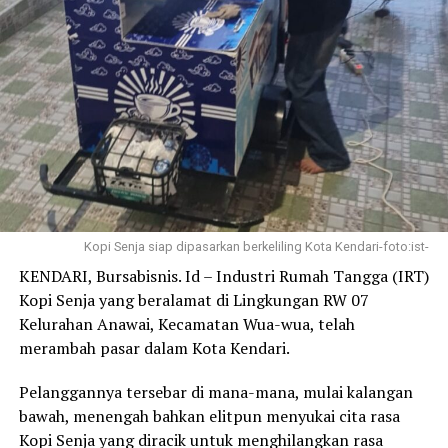
keberlanjutan pembangunan ekonomi lokal.
Dalam rangkaian kegiatan Sultra Maimo 2025 terus
dilakukan inovasi dan penguatan nilai tambah dengan
berbagai kegiatan diantaranya mendukung
pertumbuhan ekonomi, khususnya melalui UMKM Go
Ekspor dalam bentuk showcasing, business matching,
dan workshop. Di sisi ekonomi syariah kegiatan
diwujudkan melalui pembentukan Zona Kuliner Halal,
Aman dan Sehat (KHAS), sertifikasi juru sembelih halal
Kopi Senja siap dipasarkan berkeliling Kota Kendari-foto:ist-
kepada 20 juru sembelih yang berasal dari berbagai
KENDARI, Bursabisnis. Id – Industri Rumah Tangga (IRT)
UMKM Rumah Pemotongan Halal, dan program lelang
Kopi Senja yang beralamat di Lingkungan RW 07
wakaf.
Kelurahan Anawai, Kecamatan Wua-wua, telah
merambah pasar dalam Kota Kendari.
Dalam upaya Mendukung ekonomi dan keuangan digital,
melalui kegiatan pembinaan, talkshow, perlombaan dan
Pelanggannya tersebar di mana-mana, mulai kalangan
sosialisasi QRIS yang telah menghasilkan onboarding 28
bawah, menengah bahkan elitpun menyukai cita rasa
UMKM unggulan terkoneksi dengan ekosistem digital.
Kopi Senja yang diracik untuk menghilangkan rasa