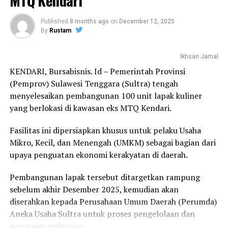
MTQ Kendari
Perkuat Ekonomi Kreatif Berbasis UKM Melalui AKSI
Bapak Anton Timbang,” ujar Budi Amin.
2025
Published
8 months ago
on
December 12, 2025
By
Rustam
Ia menjelaskan, Sufana Sari Kedelai merupakan
minuman alternatif pengganti susu berbahan dasar
nabati yang diolah dari sari kedelai murni dan kaya akan
Ikhsan Jamal
protein.
KENDARI, Bursabisnis. Id – Pemerintah Provinsi
(Pemprov) Sulawesi Tenggara (Sultra) tengah
“Produk ini hadir sebagai solusi pengganti susu
menyelesaikan pembangunan 100 unit lapak kuliner
berbahan hewani, dengan kandungan nutrisi yang tetap
yang berlokasi di kawasan eks MTQ Kendari.
tinggi karena berasal dari bahan nabati,” jelasnya.
Fasilitas ini dipersiapkan khusus untuk pelaku Usaha
Lebih lanjut, Budi menegaskan bahwa Kadin Sultra terus
Mikro, Kecil, dan Menengah (UMKM) sebagai bagian dari
mendorong kolaborasi antara pelaku usaha, pemerintah,
upaya penguatan ekonomi kerakyatan di daerah.
dan berbagai pemangku kepentingan guna menciptakan
ekosistem usaha yang sehat dan berkelanjutan.
Pembangunan lapak tersebut ditargetkan rampung
sebelum akhir Desember 2025, kemudian akan
Selain peluncuran produk, kegiatan ini juga menjadi
diserahkan kepada Perusahaan Umum Daerah (Perumda)
sarana edukasi kepada masyarakat, khususnya pelajar,
Aneka Usaha Sultra untuk proses pengelolaan dan
mengenai pentingnya konsumsi makanan bergizi
penataan pedagang.