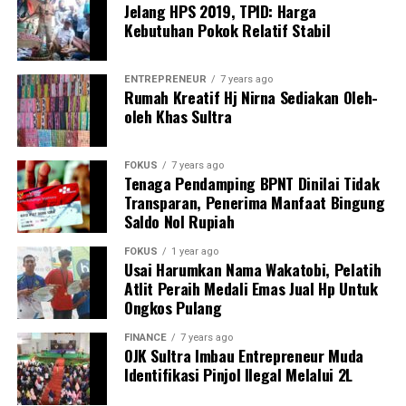
“Yang terpenting adalah memastikan fasilitas ini
Jelang HPS 2019, TPID: Harga
diberikan kepada UMKM yang benar-benar merintis
Kebutuhan Pokok Relatif Stabil
usahanya dari bawah. Seleksi harus objektif dan terbuka,”
ujarnya.
ENTREPRENEUR
7 years ago
Rumah Kreatif Hj Nirna Sediakan Oleh-
Selain itu, kami mendorong pemerintah untuk
oleh Khas Sultra
mempertimbangkan penambahan jumlah lapak di masa
mendatang, mengingat tingginya jumlah UMKM kuliner
FOKUS
7 years ago
di Kota Kendari dan minat masyarakat terhadap ruang
Tenaga Pendamping BPNT Dinilai Tidak
usaha yang lebih tertata.
Transparan, Penerima Manfaat Bingung
Saldo Nol Rupiah
la juga menegaskan bahwa HIPMI Sultra siap
FOKUS
1 year ago
berkolaborasi dengan pemerintah daerah dalam
Usai Harumkan Nama Wakatobi, Pelatih
memberikan pendampingan usaha, pelatihan
Atlit Peraih Medali Emas Jual Hp Untuk
manajemen, hingga pengembangan kapasitas bagi
Ongkos Pulang
pelaku UMKM yang nantinya akan menempati lapak
FINANCE
7 years ago
tersebut.
OJK Sultra Imbau Entrepreneur Muda
Identifikasi Pinjol Ilegal Melalui 2L
“Kami BPD HIPMI Sultra siap ikut terlibat dalam