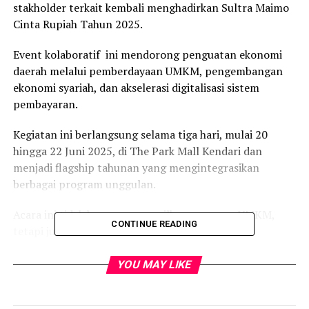
stakholder terkait kembali menghadirkan Sultra Maimo
Cinta Rupiah Tahun 2025.
Event kolaboratif ini mendorong penguatan ekonomi
daerah melalui pemberdayaan UMKM, pengembangan
ekonomi syariah, dan akselerasi digitalisasi sistem
pembayaran.
Kegiatan ini berlangsung selama tiga hari, mulai 20
hingga 22 Juni 2025, di The Park Mall Kendari dan
menjadi flagship tahunan yang mengintegrasikan
berbagai program unggulan.
Acara ini tidak hanya menampilkan pameran UMKM,
CONTINUE READING
tetapi juga diisi oleh talkshow edukatif, business
matching, sertifikasi halal, kompetisi kreatif, dan fashion
show yang melibatkan pemerintah daerah, pelaku usaha
YOU MAY LIKE
lokal hingga komunitas.