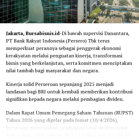
memperoleh manfaat langsung dari kerja sama ini yakni
Tarakan, Corridor, South Natuna Block B, Madura
Offshore, Sampang, South Sumatra Region, dan
Bangkanai.
Jakarta, Bursabisnis.id-
Di bawah supervisi Danantara,
Sementara itu, Senior Manager Sustainability &
PT Bank Rakyat Indonesia (Persero) Tbk terus
Performance Excellence MedcoEnergi Ibrahim Arsyad
memperkuat perannya sebagai penggerak ekonomi
menambahkan bahwa MedcoEnergi senantiasa
kerakyatan melalui penguatan kinerja, transformasi
mendukung upaya pemerintah dalam mempercepat
bisnis yang berkelanjutan, serta komitmen menciptakan
pengembangan ekonomi desa melalui pemberdayaan,
nilai tambah bagi masyarakat dan negara.
pendampingan, dan penguatan kapasitas dan
kapabilitas masyarakat yang mendukung inovasi,
Kinerja solid Perseroan sepanjang 2025 menjadi
kolaborasi, dan pertumbuhan berkelanjutan untuk
landasan bagi BRI untuk kembali memberikan kontribusi
meningkatkan kesejahteraan desa.
signifikan kepada negara melalui pembagian dividen.
“Melalui kerjasama dengan BRI kami percaya bahwa
Dalam Rapat Umum Pemegang Saham Tahunan (RUPST)
tingkat kesejahteraan masyarakat desa di lokasi operasi
Tahun 2026 yang digelar pada Jumat (10/4/2026),
kami dapat meningkat lebih cepat dan menciptakan
Perseroan menetapkan pembagian total dividen tunai
nilai jangka panjang bagi masyarakat,” ujar Ibrahim.
Tahun Buku 2025 sebesar Rp52,1 triliun atau Rp346,00