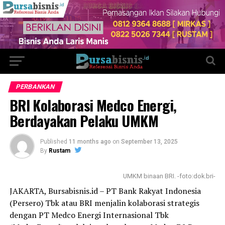
PERBANKAN
BRI Kolaborasi Medco Energi,
Berdayakan Pelaku UMKM
Published
11 months ago
on
September 13, 2025
By
Rustam
UMKM binaan BRI. -foto:dok.bri-
JAKARTA, Bursabisnis.id – PT Bank Rakyat Indonesia
(Persero) Tbk atau BRI menjalin kolaborasi strategis
dengan PT Medco Energi Internasional Tbk