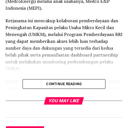
(MedcoEnergi) melalui anak usahanya, Medco E&P
Indonesia (MEPI).
Kerjasama ini mencakup kolaborasi pemberdayaan dan
Peningkatan Kapasitas pelaku Usaha Mikro Kecil dan
Menengah (UMKM), melalui Program Pemberdayaan BRI
yang dapat memberikan akses lebih luas terhadap
sumber daya dan dukungan yang tersedia dari kedua
belah pihak serta pemanfaatan dashboard partnership
untuk melakukan monitoring perkembangan pelaku
UMKM.
Senior Executive Vice President BRI Muhammad Candra
CONTINUE READING
Utama mengungkapkan bahwa penandatanganan kerja
sama ini menjadi bukti nyata komitmen dan keseriusan
YOU MAY LIKE
BRI dalam membangun sinergi, khususnya dalam upaya
pemberdayaan masyarakat dan penguatan UMKM.
“BRI memiliki peran sebagai bank yang berfokus kepada