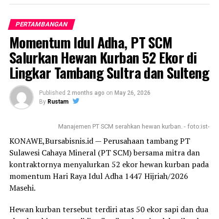
Dia secara terbuka akan pasang badan menolak aktivitas
PERTAMBANGAN
pertambangan PT Almharig yang dianggapnya sumber
Momentum Idul Adha, PT SCM
bencana longsor. Orang nomor dua di Kabupaten
Salurkan Hewan Kurban 52 Ekor di
Bombana itu siap mempertaruhkan jabatan untuk
menolak keras aktivitas PT Almharig.
Lingkar Tambang Sultra dan Sulteng
Ahmad Yani menilai longsor telah membuat air keruh
Published
2 months ago
on
May 26, 2026
dan mata air kering.
By
Rustam
Namun hasil peninjauan Dinas Lingkungan Hidup (DLH)
Manajemen PT SCM serahkan hewan kurban. - foto:ist-
Kabupaten Bombana menyebut mata air tidak rusak dan
KONAWE,Bursabisnis.id — Perusahaan tambang PT
tidak kering. Lokasi mata air berjarak 501 meter dari
Sulawesi Cahaya Mineral (PT SCM) bersama mitra dan
area longsor.
kontraktornya menyalurkan 52 ekor hewan kurban pada
momentum Hari Raya Idul Adha 1447 Hijriah/2026
Plt Kepala Dinas Lingkungan Hidup (DLH) Kabupaten
Masehi.
Bombana Siti Arnidar yang juga hadir di RDP
mengatakan berdasarkan verifikasi lapangan, mata air
Hewan kurban tersebut terdiri atas 50 ekor sapi dan dua
tidak rusak dan tidak kering itu sesuai dengan Berita