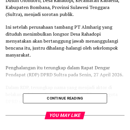
Dusun Olondoro, Desa Rahadopi, Kecamatan Kabaena,
Kabupaten Bombana, Provinsi Sulawesi Tenggara
(Sultra), menjadi sorotan publik.
Ini setelah perusahaan tambang PT Almharig yang
dituduh menimbulkan longsor Desa Rahadopi
menyatakan akan bertanggung jawab menanggulangi
bencana itu, justru dihalang-halangi oleh sekelompok
masyarakat.
Penghalangan itu terungkap dalam Rapat Dengar
Pendapat (RDP) DPRD Sultra pada Senin, 27 April 2026.
Dalam RDP, terungkap nama yang menjadi aktor di
belakang aksi penghalangan tersebut diduga anggota
CONTINUE READING
DPRD sendiri dari Fraksi PKS.
Tak hanya itu, Wakil Bupati Bombana Ahmad Yani juga
YOU MAY LIKE
dikait-kaitkan dengan penghalang-halangan
penanggulangan bencana tersebut.