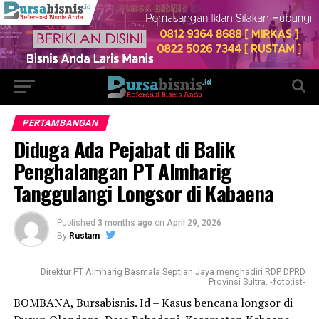
PERTAMBANGAN
Diduga Ada Pejabat di Balik
Penghalangan PT Almharig
Tanggulangi Longsor di Kabaena
Published
3 months ago
on
April 29, 2026
By
Rustam
Direktur PT Almharig Basmala Septian Jaya menghadiri RDP DPRD
Provinsi Sultra. -foto:ist-
BOMBANA, Bursabisnis. Id – Kasus bencana longsor di