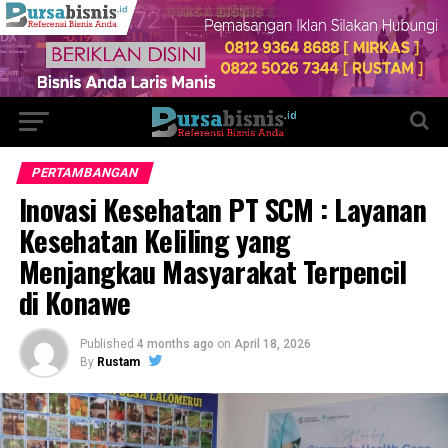
PERTAMBANGAN
Inovasi Kesehatan PT SCM : Layanan
Kesehatan Keliling yang
Menjangkau Masyarakat Terpencil
di Konawe
Published
4 months ago
on
April 18, 2026
By
Rustam