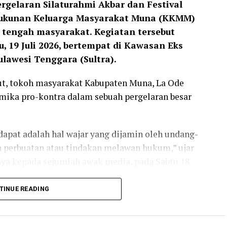
rgelaran Silaturahmi Akbar dan Festival
erukunan Keluarga Masyarakat Muna (KKMM)
 tengah masyarakat. Kegiatan tersebut
 19 Juli 2026, bertempat di Kawasan Eks
ulawesi Tenggara (Sultra).
ut, tokoh masyarakat Kabupaten Muna, La Ode
namika pro-kontra dalam sebuah pergelaran besar
apat adalah hal wajar yang dijamin oleh undang-
n perbuatan atau tindakan melawan hukum,” ujar
ya kepada sejumlah awak media, pada Sabtu 18
TINUE READING
ian penghargaan kepada Gubernur Sultra, Mayjen
k KKMM juga sempat menjadi pemantik diskusi