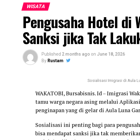
hangat. Namun, Djohan Boy memandang ap
WISATA
yang objektif.
Pengusaha Hotel di 
​”Pemberian gelar atau penghargaan bagi w
Sanksi jika Tak Laku
juga merupakan hal yang wajar,” imbuhnya
​Ia kemudian meluruskan alasan pemilihan 
Published
2 months ago
on
June 18, 2026
alih diselenggarakan langsung di Pulau M
By
Rustam
seumur jagung menjadi alasan utama pani
“Struktur organisasi, KKMM tingkat Provins
Sosialisasi Imigrasi di Aula
pengurus daerah. Kepengurusan KKMM di ti
WAKATOBI, Bursabisnis. Id – Imigrasi Wak
dikukuhkan,”jelasnya.
tamu warga negara asing melalui Aplikas
penginapan yang di gelar di Aula Luna G
“Rencana kedepan jika jajaran pengurus 
silaturahmi berikutnya sangat terbuka un
Sosialisasi ini penting bagi para pengus
di Sultra berdasarkan kesepakatan bersa
bisa mendapat sanksi jika tak memberikan