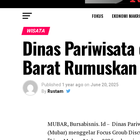
FOKUS
EKONOMI MAKR
WISATA
Dinas Pariwisata
Barat Rumuskan 
Published
1 year ago
on
June 20, 2025
By
Rustam
MUBAR, Bursabisnis. Id – Dinas Pari
(Mubar) menggelar Focus Groub Disc