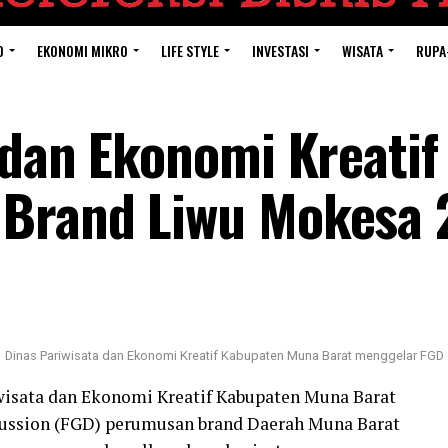
O
EKONOMI MIKRO
LIFE STYLE
INVESTASI
WISATA
RUPA
 dan Ekonomi Kreati
Brand Liwu Mokesa 
Dinas Pariwisata dan Ekonomi Kreatif Kabupaten Muna Barat menggelar FGD
wisata dan Ekonomi Kreatif Kabupaten Muna Barat
ussion (FGD) perumusan brand Daerah Muna Barat