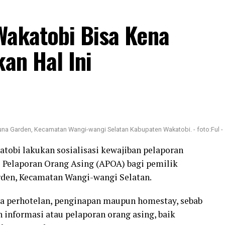
resiasi tersebut sebagai bentuk penghargaan
Wakatobi Bisa Kena
arga negara Indonesia yang berprestasi, saya kira
kan Hal Ini
.
Kota Kendari sebagai pusat lokasi festival, alih-
una. Faktor struktural organisasi yang masih
tia pelaksana.
i Sultra baru saja terbentuk. Jadi ​belum ada
 Luna Garden, Kecamatan Wangi-wangi Selatan Kabupaten Wakatobi. - foto:Ful -
ngkat II (Kabupaten/Kota) saat ini belum resmi
atobi lakukan sosialisasi kewajiban pelaporan
i Pelaporan Orang Asing (APOA) bagi pemilik
arden, Kecamatan Wangi-wangi Selatan.
tingkat kabupaten/kota sudah rampung, agenda
tuk digelar di Kabupaten Muna atau daerah lainnya
aha perhotelan, penginapan maupun homestay, sebab
ma,”tambahnya.
 informasi atau pelaporan orang asing, baik