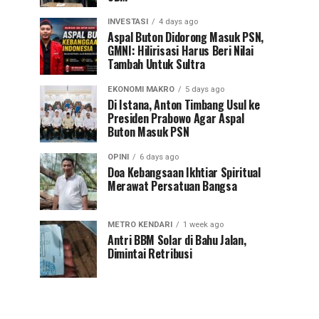
INVESTASI
4 days ago
Aspal Buton Didorong Masuk PSN,
GMNI: Hilirisasi Harus Beri Nilai
Tambah Untuk Sultra
EKONOMI MAKRO
5 days ago
Di Istana, Anton Timbang Usul ke
Presiden Prabowo Agar Aspal
Buton Masuk PSN
OPINI
6 days ago
Doa Kebangsaan Ikhtiar Spiritual
Merawat Persatuan Bangsa
METRO KENDARI
1 week ago
Antri BBM Solar di Bahu Jalan,
Dimintai Retribusi