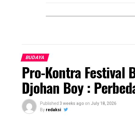
BUDAYA
Pro-Kontra Festival 
Djohan Boy : Perbed
Published
3 weeks ago
on
July 18, 2026
By
redaksi