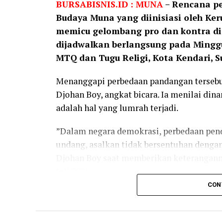
BURSABISNIS.ID : MUNA
– Rencana pe
Budaya Muna yang diinisiasi oleh K
memicu gelombang pro dan kontra di
dijadwalkan berlangsung pada Minggu,
MTQ dan Tugu Religi, Kota Kendari, S
​Menanggapi perbedaan pandangan terseb
Djohan Boy, angkat bicara. Ia menilai di
adalah hal yang lumrah terjadi.
​”Dalam negara demokrasi, perbedaan pend
undang, asalkan tidak bersentuhan denga
Djohan Boy saat memberikan keterangann
Juli 2026.
CON
​Selain persoalan tempat, rencana pember
TNI (Purn) Andi Sumangerukka oleh piha