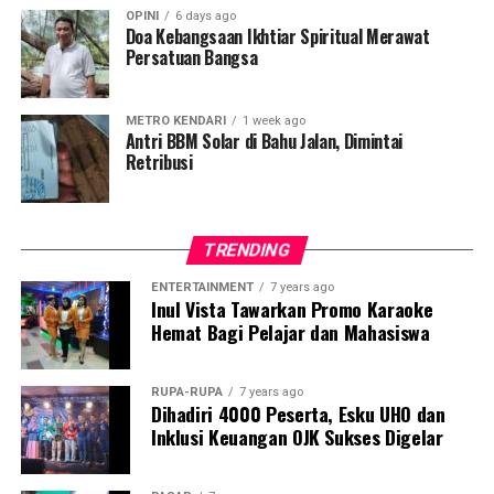
OPINI
6 days ago
menjadi tulang punggung ekonomi masyarakat,” ujar
Doa Kebangsaan Ikhtiar Spiritual Merawat
Ikhsan Jamal pada Selasa, 12 Desember 2025.
Persatuan Bangsa
Ikhsan menekankan bahwa kebijakan tersebut
memberikan harapan baru bagi pelaku usaha mikro yang
METRO KENDARI
1 week ago
Antri BBM Solar di Bahu Jalan, Dimintai
selama ini membutuhkan tempat usaha yang lebih
Retribusi
representatif, layak, dan strategis.
la juga menilai bahwa program seperti ini dapat
TRENDING
membantu UMKM meningkatkan kualitas layanan
sekaligus daya saing usaha.
ENTERTAINMENT
7 years ago
Inul Vista Tawarkan Promo Karaoke
Dalam kesempatan tersebut, Ikhsan juga mendorong
Hemat Bagi Pelajar dan Mahasiswa
agar proses pendataan dan pendaftaran penerima lapak
kelak dilakukan secara transparan serta benar-benar
RUPA-RUPA
7 years ago
memprioritaskan pelaku usaha kecil yang
Dihadiri 4000 Peserta, Esku UHO dan
menggantungkan mata pencahariannya dari aktivitas
Inklusi Keuangan OJK Sukses Digelar
kuliner.