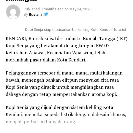
dapat mendorong kerjasama ekonomi berbasis UMKM.
Salah satu program Indonesia adalah pemberdayaan
Published
3 months ago
on
May 24, 2026
By
Rustam
ekonomi keluarga melalui Usaha Peningkatan
Pendapatan Keluarga Sejahtera (UPPKS) yang bertumpu
Kopi Senja siap dipasarkan berkeliling Kota Kendari-foto:ist-
pada ekonomi kreatif berbasis UMKM, diharapkan
kerjasama perdagangan antara Indonesia dan Rumania
KENDARI, Bursabisnis. Id – Industri Rumah Tangga (IRT)
dapat memperkuat juga Kerjasama ekonomi berbasis
Kopi Senja yang beralamat di Lingkungan RW 07
UMKM,” papar Gobel sebagaimana dilansir dari laman
Kelurahan Anawai, Kecamatan Wua-wua, telah
dpr.go.id pada Kamis, 20 Juni 2024.
merambah pasar dalam Kota Kendari.
Dia menjelaskan, penguatan ekonomi keluarga menjadi
Pelanggannya tersebar di mana-mana, mulai kalangan
bagian dari upaya Indonesia untuk menurunkan tingkat
bawah, menengah bahkan elitpun menyukai cita rasa
kemiskinan ekstrem, karena Menurut Politisi Fraksi
Kopi Senja yang diracik untuk menghilangkan rasa
Partai NasDem ini, pada saat berbicara tentang
dahaga dengan tetap mempertahankan aroma kopi.
kemiskinan ekstrem, maka sasarannya adalah keluarga
Kopi Senja yang dijual dengan sistem keliling Kota
atau rumah tangga miskin.
Kendari, memakai sepeda listrik dengan didesain khusus,
Indonesia dan Rumania memiliki kerja sama ekonomi
menjadi perhatian banyak orang.
yang baik, yaitu dalam bidang perdagangan, karena