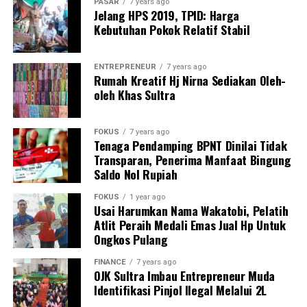
PASAR
7 years ago
“Yang terpenting adalah memastikan fasilitas ini
Jelang HPS 2019, TPID: Harga
diberikan kepada UMKM yang benar-benar merintis
Kebutuhan Pokok Relatif Stabil
usahanya dari bawah. Seleksi harus objektif dan terbuka,”
ujarnya.
ENTREPRENEUR
7 years ago
Rumah Kreatif Hj Nirna Sediakan Oleh-
Selain itu, kami mendorong pemerintah untuk
oleh Khas Sultra
mempertimbangkan penambahan jumlah lapak di masa
mendatang, mengingat tingginya jumlah UMKM kuliner
FOKUS
7 years ago
di Kota Kendari dan minat masyarakat terhadap ruang
Tenaga Pendamping BPNT Dinilai Tidak
usaha yang lebih tertata.
Transparan, Penerima Manfaat Bingung
Saldo Nol Rupiah
la juga menegaskan bahwa HIPMI Sultra siap
FOKUS
1 year ago
berkolaborasi dengan pemerintah daerah dalam
Usai Harumkan Nama Wakatobi, Pelatih
memberikan pendampingan usaha, pelatihan
Atlit Peraih Medali Emas Jual Hp Untuk
manajemen, hingga pengembangan kapasitas bagi
Ongkos Pulang
pelaku UMKM yang nantinya akan menempati lapak
FINANCE
7 years ago
tersebut.
OJK Sultra Imbau Entrepreneur Muda
Identifikasi Pinjol Ilegal Melalui 2L
“Kami BPD HIPMI Sultra siap ikut terlibat dalam