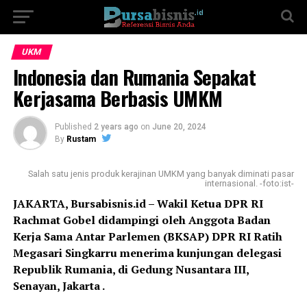
UKM
Indonesia dan Rumania Sepakat
Kerjasama Berbasis UMKM
Published
2 years ago
on
June 20, 2024
By
Rustam
Salah satu jenis produk kerajinan UMKM yang banyak diminati pasar
internasional. -foto:ist-
JAKARTA, Bursabisnis.id – Wakil Ketua DPR RI
Rachmat Gobel didampingi oleh Anggota Badan
Kerja Sama Antar Parlemen (BKSAP) DPR RI Ratih
Megasari Singkarru menerima kunjungan delegasi
Republik Rumania, di Gedung Nusantara III,
Senayan, Jakarta .