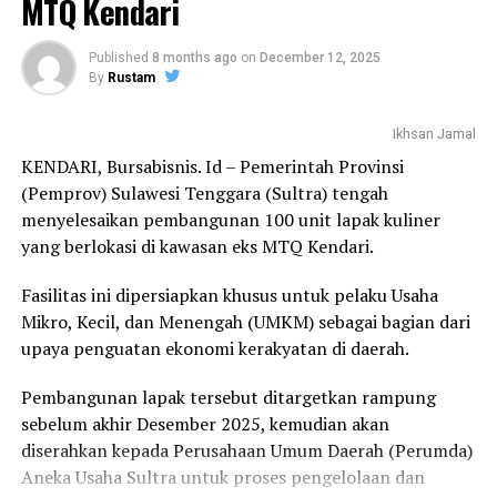
MTQ Kendari
didukung langsung oleh Ketua Umum Kadin Sultra,
Bapak Anton Timbang,” ujar Budi Amin.
Published
8 months ago
on
December 12, 2025
By
Rustam
Ia menjelaskan, Sufana Sari Kedelai merupakan
minuman alternatif pengganti susu berbahan dasar
nabati yang diolah dari sari kedelai murni dan kaya akan
Ikhsan Jamal
protein.
KENDARI, Bursabisnis. Id – Pemerintah Provinsi
(Pemprov) Sulawesi Tenggara (Sultra) tengah
“Produk ini hadir sebagai solusi pengganti susu
menyelesaikan pembangunan 100 unit lapak kuliner
berbahan hewani, dengan kandungan nutrisi yang tetap
yang berlokasi di kawasan eks MTQ Kendari.
tinggi karena berasal dari bahan nabati,” jelasnya.
Fasilitas ini dipersiapkan khusus untuk pelaku Usaha
Lebih lanjut, Budi menegaskan bahwa Kadin Sultra terus
Mikro, Kecil, dan Menengah (UMKM) sebagai bagian dari
mendorong kolaborasi antara pelaku usaha, pemerintah,
upaya penguatan ekonomi kerakyatan di daerah.
dan berbagai pemangku kepentingan guna menciptakan
ekosistem usaha yang sehat dan berkelanjutan.
Pembangunan lapak tersebut ditargetkan rampung
sebelum akhir Desember 2025, kemudian akan
Selain peluncuran produk, kegiatan ini juga menjadi
diserahkan kepada Perusahaan Umum Daerah (Perumda)
sarana edukasi kepada masyarakat, khususnya pelajar,
Aneka Usaha Sultra untuk proses pengelolaan dan