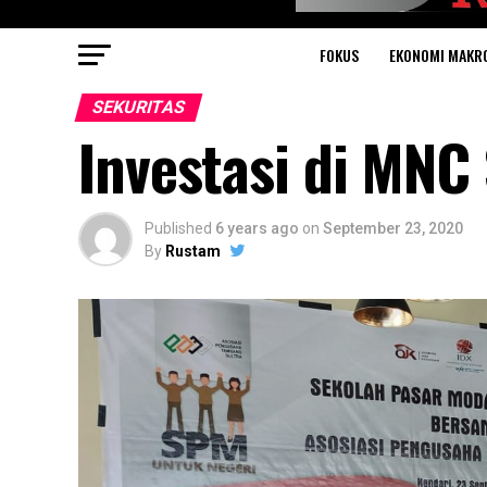
FOKUS
EKONOMI MAKR
SEKURITAS
Investasi di MNC
Published
6 years ago
on
September 23, 2020
By
Rustam