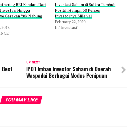
thering BEI Kendari, Dari
Investasi Saham di Sultra Tumbuh
 Investasi Hingga
Positif, Hampir 50 Persen
ye Gerakan Yuk Nabung
Investornya Milenial
February 22, 2020
, 2018
In "Investasi"
ANCE"
UP NEXT
e Best
IPOT Imbau Investor Saham di Daerah
Waspadai Berbagai Modus Penipuan
YOU MAY LIKE