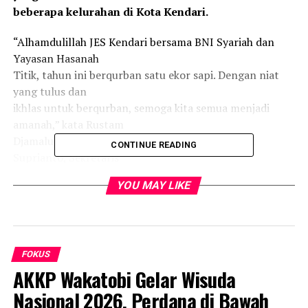
beberapa kelurahan di Kota Kendari.
“Alhamdulillah JES Kendari bersama BNI Syariah dan
Yayasan Hasanah
Titik, tahun ini berqurban satu ekor sapi. Dengan niat
yang tulus dan
ikhlas untuk berqurban, semoga kita semua menjadi
amanah,” kata Rustam
Djamaluddin, Ketua JES Kendari yang didampingi
CONTINUE READING
Suprianto, Sekretaris
JES Kendari dan pengurus lainnya.
YOU MAY LIKE
Qurbanku Hasanahku. Berikan pengorbanan terbaik
dengan ikhlas, untuk
meraih hasil terbaik. #Pilih cara baiknya. Demikian tema
sentral
FOKUS
qurban tahun ini.
AKKP Wakatobi Gelar Wisuda
Nasional 2026, Perdana di Bawah
Penyembelihan hewan qurban dilaksanakan hari Ahad,