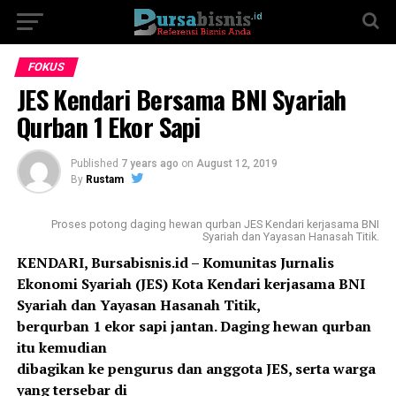
FOKUS
JES Kendari Bersama BNI Syariah
Qurban 1 Ekor Sapi
Published
7 years ago
on
August 12, 2019
By
Rustam
Proses potong daging hewan qurban JES Kendari kerjasama BNI
Syariah dan Yayasan Hanasah Titik.
KENDARI, Bursabisnis.id – Komunitas Jurnalis
Ekonomi Syariah (JES) Kota Kendari kerjasama BNI
Syariah dan Yayasan Hasanah Titik,
berqurban 1 ekor sapi jantan. Daging hewan qurban
itu kemudian
dibagikan ke pengurus dan anggota JES, serta warga
yang tersebar di