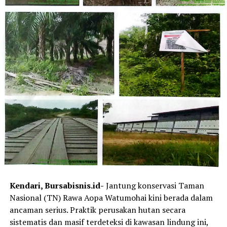
winner meski sempat menghadapi kendala long lap
penalty pada Race 1 hari sabtu kemarin.
“Alhamdulillah meski start dari grid belakang dan
ditambah long lap penalty karena melakukan kesalahan
saat QTT, tetap tidak melunturkan semangat saya
untuk raih podium di kelas tersebut,” beber Resky YH.
Hasil tersebut menempatkan Resky sebagai pemimpin
klasemen sementara di ronde pertama musim ini.
Sementara itu, kontribusi positif juga datang dari
pembalap ART yang turun di kelas Junior NS250cc
melalui Ahmad Azel Savero. Azel berhasil meraih podium
ketiga pada Race 1 dan podium kedua pada Race 2.
Kendari, Bursabisnis.id-
Jantung konservasi Taman
Azel mengaku mendapatkan banyak pengalaman baru di
Nasional (TN) Rawa Aopa Watumohai kini berada dalam
kelas tersebut, terutama dalam mengendalikan motor
ancaman serius. Praktik perusakan hutan secara
dengan kapasitas mesin yang lebih besar.
sistematis dan masif terdeteksi di kawasan lindung ini,