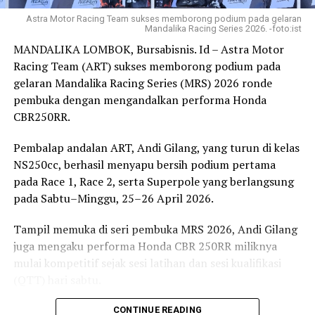
sektor industri pariwisata di Kabupaten Wakatobi.
Astra Motor Racing Team sukses memborong podium pada gelaran
Mandalika Racing Series 2026. -foto:ist
Capaian tersebut menunjukkan keberhasilan pendidikan
MANDALIKA LOMBOK, Bursabisnis. Id – Astra Motor
vokasi AKKP Wakatobi yang mengedepankan
Racing Team (ART) sukses memborong podium pada
pembelajaran berbasis praktik, sertifikasi kompetensi,
gelaran Mandalika Racing Series (MRS) 2026 ronde
dan kemitraan dengan dunia usaha dan dunia industri.
pembuka dengan mengandalkan performa Honda
CBR250RR.
Pada rangkaian wisuda, AKKP Wakatobi
menandatangani perjanjian kerja sama dengan Dunia
Pembalap andalan ART, Andi Gilang, yang turun di kelas
Usaha dan Dunia Industri (DUDI), yaitu PT Wisata
NS250cc, berhasil menyapu bersih podium pertama
Kepulauan Indonesia dan Koperasi Family Garden.
pada Race 1, Race 2, serta Superpole yang berlangsung
pada Sabtu–Minggu, 25–26 April 2026.
” Pendidikan vokasi harus mampu menghasilkan lulusan
yang tidak hanya lulus secara akademik, tetapi juga
Tampil memuka di seri pembuka MRS 2026, Andi Gilang
memiliki kompetensi yang diakui industri dan siap
juga mengaku performa Honda CBR 250RR miliknya
memasuki dunia kerja, ” ujar Dr. Arham Rumpa Dirwktur
mulai kompetitif sejak sesi latihan dan sesi kualifikasi
AKKP Wakatobi.
(QTT) hari sabtu.
laporan : Ful
“Alhamdulillah di kelas NS250cc berjalan sangat lancar
CONTINUE READING