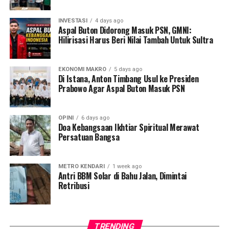
percetakan sawah hingga perkebunan sawit dan
cengkeh yang diperkirakan mencapai ribuan hektare.
INVESTASI
4 days ago
Aspal Buton Didorong Masuk PSN, GMNI:
Hilirisasi Harus Beri Nilai Tambah Untuk Sultra
Kondisi ini memicu kritik keras, terutama terkait dengan
asas keadilan hukum bagi warga setempat. Kamarudin,
warga Desa Tatangga, mengungkapkan kekecewaannya,
EKONOMI MAKRO
5 days ago
Di Istana, Anton Timbang Usul ke Presiden
warga lokal justru diancam pidana saat mengajukan izin
Prabowo Agar Aspal Buton Masuk PSN
pinjam pakai lahan untuk kebutuhan ketahanan pangan.
“Yang kami minta hanya lahan untuk sawah, itu pun
OPINI
6 days ago
sifatnya pinjam pakai. Tapi justru kami diancam akan
Doa Kebangsaan Ikhtiar Spiritual Merawat
Persatuan Bangsa
dipidana,” ujarnya, Jumat, 24 April 2026.
Ia menambahkan bahwa ancaman tersebut melibatkan
METRO KENDARI
1 week ago
rencana pengerahan aparat penegak hukum.
Antri BBM Solar di Bahu Jalan, Dimintai
Retribusi
“Disebutkan akan melibatkan anggota Reskrim untuk
memproses warga jika tetap membuka lahan,”
imbuhnya.
TRENDING