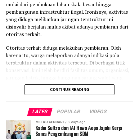
mulai dari pembukaan lahan skala besar hingga
“Alhamdulillah bisa meraih podium perdana untuk ART.
pembangunan infrastruktur ilegal. Ironisnya, aktivitas
Banyak pembelajaran yang saya dapat karena karakter
yang diduga melibatkan jaringan terstruktur ini
motor 250cc sangat berbeda dan membutuhkan kontrol
disinyalir berjalan mulus akibat adanya pembiaran dari
yang lebih baik,” tutup Azel.
otoritas terkait.
Laporan : Kas
Otoritas terkait diduga melakukan pembiaran. Oleh
Editor : Tam
karena itu, warga melaporkan adanya indikasi pola
terstruktur dalam aktivitas tersebut. Di berbagai titik
Post Views:
5,537
konservasi, kini telah berdiri fasilitas umum, organisasi,
jaringan listrik, hingga bangunan sarang walet yang
dianggap dilarang di kawasan lindung.
CONTINUE READING
Temuan warga menunjukkan kerusakan yang tersebar di
beberapa kabupaten. Di Kolaka Timur, tepatnya Desa
LATES
POPULAR
VIDEOS
Bou dan Desa Awiu, melaporkan adanya pembukaan
lahan luas serta pembangunan fasilitas pemerintah
METRO KENDARI
2 days ago
Kadin Sultra dan IAI Rawa Aopa Jajaki Kerja
menggunakan anggaran negara. Sementara di
Sama Pengembangan SDM
Kabupaten Bombana, aktivitas ilegal mencakup