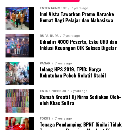
Padahal, warga Desa Tatangga dan Desa Lanowulu
ENTERTAINMENT
7 years ago
Inul Vista Tawarkan Promo Karaoke
mengklaim telah mengajukan proposal resmi sejak 22
Hemat Bagi Pelajar dan Mahasiswa
Desember 2025 namun tidak mendapatkan tanggapan.
“Jangan sampai hukum hanya tajam ke bawah, tapi
RUPA-RUPA
7 years ago
Dihadiri 4000 Peserta, Esku UHO dan
tumpul ke atas,” tegas Kamarudin.
Inklusi Keuangan OJK Sukses Digelar
Masyarakat mendesak aparat penegak hukum
melakukan penyelidikan menyeluruh, termasuk
PASAR
7 years ago
memeriksa Kepala Balai TN Rawa Aopa Watumohai,
Jelang HPS 2019, TPID: Harga
Kebutuhan Pokok Relatif Stabil
Yarman, serta Kepala Seksi SPTN II, Aris. Keduanya
dinilai perlu diperiksa untuk mengungkap dugaan
kejahatan atau potensi keterlibatan dalam masifnya
ENTREPRENEUR
7 years ago
aktivitas ilegal tersebut.
Rumah Kreatif Hj Nirna Sediakan Oleh-
oleh Khas Sultra
Rangkaian aktivitas perusakan hutan ini dinilai
melanggar Undang-Undang Nomor 18 Tahun 2013
FOKUS
7 years ago
tentang Pencegahan dan Pemberantasan Perusakan
Tenaga Pendamping BPNT Dinilai Tidak
Hutan, dengan ancaman pidana hingga 15 tahun