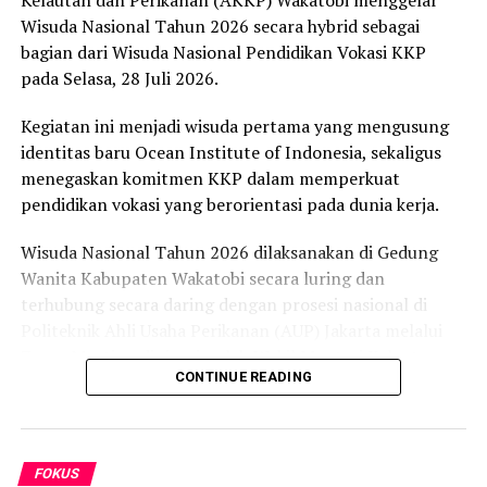
mendapatkan daging qurban.
Wisuda Nasional Tahun 2026 secara hybrid sebagai
bagian dari Wisuda Nasional Pendidikan Vokasi KKP
“Teman-teman sudah membagikan kupon daging
pada Selasa, 28 Juli 2026.
qurban ke warga KelurahanKorumba, terutama sekitar
sekretariat JES Kendari. Kemudian warga diKelurahan
Kegiatan ini menjadi wisuda pertama yang mengusung
Anawai Kecamatan Wua-wua, warga Kelurahan Anaiwoi
identitas baru Ocean Institute of Indonesia, sekaligus
KecamatanKadia. Lalu warga Kelurahan Lalodati dan
menegaskan komitmen KKP dalam memperkuat
Kelurahan Mandonga Kecamatan Mandonga. Jumlah
pendidikan vokasi yang berorientasi pada dunia kerja.
kupon hewan qurban yang terbagi 80 lembar.
Wisuda Nasional Tahun 2026 dilaksanakan di Gedung
Laporan : Ikas
Wanita Kabupaten Wakatobi secara luring dan
terhubung secara daring dengan prosesi nasional di
Post Views:
3,858
Politeknik Ahli Usaha Perikanan (AUP) Jakarta melalui
RELATED TOPICS:
Zoom Meeting dipimpin oleh Wakil Menteri Kelautan
CONTINUE READING
dan Perikanan RI, Didit Asyaf.
UP NEXT
BNI Syariah Kendari Salurkan 7 Ekor Hewan Kurban
AKKP Wakatobi mengukuhkan 31 lulusan dari Program
DON'T MISS
Studi Konservasi dan Program Studi Ekowisata Bahari.
BNI Syariah Gelar Event Hasanah Photography
FOKUS
Competition Untuk Wartawan