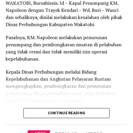
WAKATOBI, Bursabisnis. Id – Kapal Penumpang KM.
Post Views:
1,021
Napoleon dengan Trayek Kendari – Wd. Buri – Wanci
dan sebaliknya, dinilai melakukan kesalahan oleh pihak
Dinas Perhubungan Kabupaten Wakatobi.
Pasalnya, KM. Napoleon melakukan penurunan
penumpang dan pembongkaran muatan di pelabuhan
yang tidak resmi dan tidak memiliki izin operasi
kepelabuhanan.
Kepala Dinas Perhubungan melalui Bidang
Kepelabuhanan dan Angkutan Pelayaran Rustam
mengungkapkan, pembongkaran dan penurunan
penumpang diluar pelabuhan resmi yang dilakukan
pihak KM. Napoleon itu sudah salah.
” Nyatanya mereka melanggar kenapa dia tiba-tiba
CONTINUE READING
pindah disitu, kami sudah sampaikan keagenya, mereka
itu tidak sesuai aturan dan sudah melenceng dari