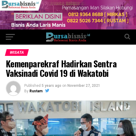
WISATA
Kemenparekraf Hadirkan Sentra
Vaksinadi Covid 19 di Wakatobi
Published
5 years ago
on
November 27, 2021
By
Rustam