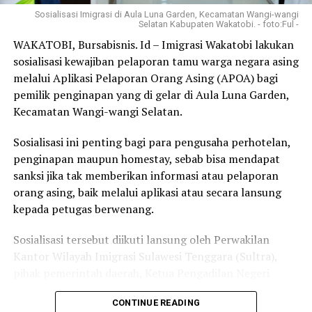
RELATED TOPICS:
saat ini belum resmi dikukuhkan,”jelasnya.
Sosialisasi Imigrasi di Aula Luna Garden, Kecamatan Wangi-wangi
Selatan Kabupaten Wakatobi. - foto:Ful -
UP NEXT
GIPI Sultra Pacu Pemulihan Industri Pariwisata Pasca
“Rencana kedepan jika jajaran pengurus tingkat
WAKATOBI, Bursabisnis. Id – Imigrasi Wakatobi lakukan
Pandemi Covid 19
kabupaten/kota sudah rampung, agenda silaturahmi
sosialisasi kewajiban pelaporan tamu warga negara asing
berikutnya sangat terbuka untuk digelar di Kabupaten
melalui Aplikasi Pelaporan Orang Asing (APOA) bagi
DON'T MISS
Kemenparekraf , Sandiaga Uno : Pelaku Ekonomi Kreatif
Muna atau daerah lainnya di Sultra berdasarkan
pemilik penginapan yang di gelar di Aula Luna Garden,
Harus Berkolaborasi
kesepakatan bersama,”tambahnya.
Kecamatan Wangi-wangi Selatan.
Sosialisasi ini penting bagi para pengusaha perhotelan,
​Di akhir penyataannya, Djohan Boy berharap agar
penginapan maupun homestay, sebab bisa mendapat
polemik yang terjadi saat ini tidak menyurutkan esensi
sanksi jika tak memberikan informasi atau pelaporan
dari tujuan besar KKMM. Sebaliknya, momentum ini
orang asing, baik melalui aplikasi atau secara lansung
harus dijadikan batu pijakan untuk mempererat
kepada petugas berwenang.
persatuan.
Sosialisasi tersebut diikuti lansung oleh Perwakilan
“Saya optimistis kehadiran KKMM mampu memberikan
Kantor Wilayah Imigrasi Sulawesi Tenggara (Sultra),
nilai tambah serta kontribusi pemikiran yang
pihak pemerintah daerah, Ketua Pengadilan Negeri
konstruktif demi kemajuan pembangunan di Sulawesi
Wakatobi, Kejaksaan dan para pelaku pengusa hotel
Tenggara, sekaligus membawa kemaslahatan bagi
CONTINUE READING
yang ada di Kabupaten Wakatobi.
seluruh masyarakat Muna di mana pun