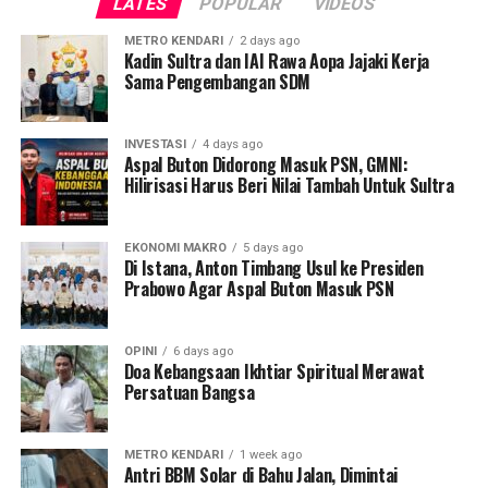
LATES
POPULAR
VIDEOS
kesepakatan bersama, ” ungkap Kabid Kepelabuhan dan
Angkutan Pelayaran Rustam. Senin, 13 April 2026.
METRO KENDARI
2 days ago
Kadin Sultra dan IAI Rawa Aopa Jajaki Kerja
Ia juga menegaskan kepada pihak KM. Napoleon tidak
Sama Pengembangan SDM
boleh melakukan tindakan seperti itu, sebab selain
pelabuhan daerah yang tersedia ada juga Pelabuhan
INVESTASI
4 days ago
Pengulubelo yang berstatus sebagai pelabuhan Nasional
Aspal Buton Didorong Masuk PSN, GMNI:
Hilirisasi Harus Beri Nilai Tambah Untuk Sultra
yang bisa di lakukan bongkar muat dan penurunan
penumpang.
EKONOMI MAKRO
5 days ago
Selain itu, aktifitas penurunan penumpang di pelabuhan
Di Istana, Anton Timbang Usul ke Presiden
yang tidak resmi itu sudah merugikan daerah, sebab tak
Prabowo Agar Aspal Buton Masuk PSN
ada lagi penarikan Retribusi PAD yang masuk kedaerah.
OPINI
6 days ago
“Tidak bisa di pungut restribusi, kan pelabuhanya tidak
Doa Kebangsaan Ikhtiar Spiritual Merawat
memenuhi syarat belum ada juga perizinanya dari pihak-
Persatuan Bangsa
pihak terkait,” ujar Rustam.
Laporan : Ful
METRO KENDARI
1 week ago
Antri BBM Solar di Bahu Jalan, Dimintai
Editor : Tam