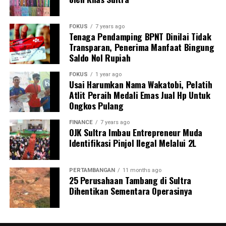
FOKUS
7 years ago
Tenaga Pendamping BPNT Dinilai Tidak
Transparan, Penerima Manfaat Bingung
Saldo Nol Rupiah
FOKUS
1 year ago
Usai Harumkan Nama Wakatobi, Pelatih
Atlit Peraih Medali Emas Jual Hp Untuk
Ongkos Pulang
FINANCE
7 years ago
OJK Sultra Imbau Entrepreneur Muda
Identifikasi Pinjol Ilegal Melalui 2L
PERTAMBANGAN
11 months ago
25 Perusahaan Tambang di Sultra
Dihentikan Sementara Operasinya