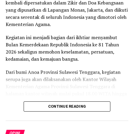
Undang-undang Pers 40 Tahun 1999.
kembali dipersatukan dalam Zikir dan Doa Kebangsaan
yang dipusatkan di Lapangan Monas, Jakarta, dan diikuti
Dalam pasal 310 KUHP ayat (3) disebut perbuatan yang
secara serentak di seluruh Indonesia yang dimotori oleh
dilakukan demi kepentingan umum tidak merupakan
Kementerian Agama.
pencemaran atau pencemaran tertulis.
Kegiatan ini menjadi bagian dari ikhtiar menyambut
Jika tindakan polisi ini dibiarkan dan kasus ini terus
Bulan Kemerdekaan Republik Indonesia ke 81 Tahun
berlanjut, maka ini akan menjadi preseden buruk bagi
2026 sekaligus memohon keselamatan, persatuan,
profesi jurnalis, sehingga siapapun bisa mengalami
kedamaian, dan kemajuan bangsa.
pelaporan serupa, semua jurnalis bisa kena.
Dari bumi Anoa Provinsi Sulawesi Tenggara, kegiatan
Maka, dengan itu, KKJ Sultra menyatakan sikap:
serupa juga akan dilaksanakan oleh Kantor Wilayah
Kementerian Agama Provinsi Sulawesi Tenggara di
1. Mengecam pemeriksaan yang dilakukan Polres
halaman kantor wilayah mulai pukul 18.00 WITA hingga
Konawe terhadap jurnalis Ifal Chandra.
selesai.
CONTINUE READING
2. Mendesak Polres Konawe menghentikan penyelidikan
Tokoh-tokoh lintas agama akan hadir bersama untuk
kasus ini dan mencabut berita acara klarifikasi Ifal
memanjatkan doa bagi bangsa. Kehadiran mereka
Chandra sebagai saksi.
mencerminkan bahwa keberagaman agama di Indonesia
OPINI