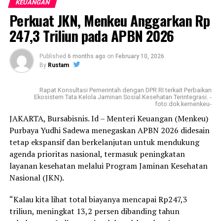
Rusia-Ukraina.
KEUANGAN
Perkuat JKN, Menkeu Anggarkan Rp
Selain itu, Menkeu juga menyampaikan prediksi dari IMF
247,3 Triliun pada APBN 2026
mengenai pertumbuhan ekonomi dunia yang menurun
di tahun 2023 yakni hanya 2,7%.
Published
6 months ago
on
February 10, 2026
Prediksi ini menjadi kewaspadaan keadaan dunia yang
By
Rustam
kurang menggembirakan dengan adanya kemungkinan
inflasi dan resesi, juga masalah debt sustainability di
Rapat Konsultasi Pemerintah dengan DPR RI terkait Perbaikan
Ekosistem Tata Kelola Jaminan Sosial Kesehatan Terintegrasi. -
berbagai negara.
foto:dok.kemenkeu-
JAKARTA, Bursabisnis. Id – Menteri Keuangan (Menkeu)
“Saya berharap anda bukan orang yang kedandapan
Purbaya Yudhi Sadewa menegaskan APBN 2026 didesain
menghadapi 2023. Jadi saya juga berharap anda thinking
tetap ekspansif dan berkelanjutan untuk mendukung
ahead,” tandas Menkeu.
agenda prioritas nasional, termasuk peningkatan
layanan kesehatan melalui Program Jaminan Kesehatan
Dengan keadaan ekonomi dunia yang memang dalam
Nasional (JKN).
situasi yang sulit, kondisi geopolitik juga mudah
berubah, dan adanya perubahan lingkungan, perubahan
“Kalau kita lihat total biayanya mencapai Rp247,3
iklim, dan digital ekonomi, Menkeu meminta
triliun, meningkat 13,2 persen dibanding tahun
kewaspadaan dapat disikapi tanpa paranoid dan pesimis.