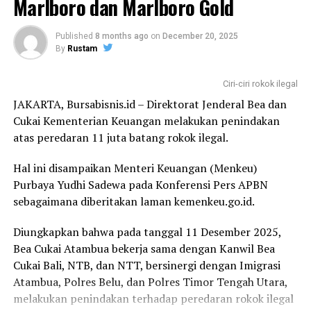
Marlboro dan Marlboro Gold
untuk perbaikan ke depan, sebagaimana dilansir dari
Indonesia yang tangguh, mandiri, dan sejahtera,”
laman kemenkeu.go.id.
tutupnya.
Published
8 months ago
on
December 20, 2025
By
Rustam
Menkeu Purbaya mengapresiasi peran aktif dan kerja
Laporan : Icha
keras seluruh jajaran Kementerian Keuangan yang telah
Editor : Tam
Ciri-ciri rokok ilegal
berkontribusi dalam menjaga kondisi fiskal tetap sehat
JAKARTA, Bursabisnis.id – Direktorat Jenderal Bea dan
dan berkesinambungan, meskipun situasi perekonomian
Post Views:
342
Cukai Kementerian Keuangan melakukan penindakan
global masih diliputi ketidakpastian.
atas peredaran 11 juta batang rokok ilegal.
Pada kesempatan tersebut, Menkeu Purbaya juga
Hal ini disampaikan Menteri Keuangan (Menkeu)
menyampaikan terima kasih kepada seluruh pegawai
Purbaya Yudhi Sadewa pada Konferensi Pers APBN
Kementerian Keuangan atas kinerja, dedikasi dan
sebagaimana diberitakan laman kemenkeu.go.id.
komitmen yang telah diberikan sepanjang tahun 2025.
Diungkapkan bahwa pada tanggal 11 Desember 2025,
Ia mengajak seluruh insan Kementerian Keuangan untuk
Bea Cukai Atambua bekerja sama dengan Kanwil Bea
terus meningkatkan semangat dalam menyongsong
Cukai Bali, NTB, dan NTT, bersinergi dengan Imigrasi
tahun mendatang.
Atambua, Polres Belu, dan Polres Timor Tengah Utara,
melakukan penindakan terhadap peredaran rokok ilegal
Laporan : Tam