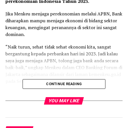
perekonomian Indonesia Tahun 2023.
Jika Menkeu menjaga perekonomian melalui APBN, Bank
diharapkan mampu menjaga ekonomi di bidang sektor
keuangan, mengingat peranannya di sektor ini sangat
dominan.
“Naik turun, sehat tidak sehat ekonomi kita, sangat
bergantung kepada perbankan hari ini 2023. Jadi kalau
saya juga menjaga APBN, tolong jaga bank anda secara
baik-baik,” ungkap Menkeu dalam CEO Banking Forum di
Jakarta sebagaimana dilansir dari laman kemenkeu.go.id
pada Senin, 9 Januari 2023.
CONTINUE READING
Memasuki awal tahun 2023, Menkeu berharap bankers
dapat mengambil banyak pelajaran dari situasi yang
YOU MAY LIKE
dihadapi di tahun sebelumnya. Hal ini seperti disrupsi
kenaikan harga komoditas, inflasi, kenaikan suku bunga,
dan meningkatnya cost of fund akibat kondisi geopolitik