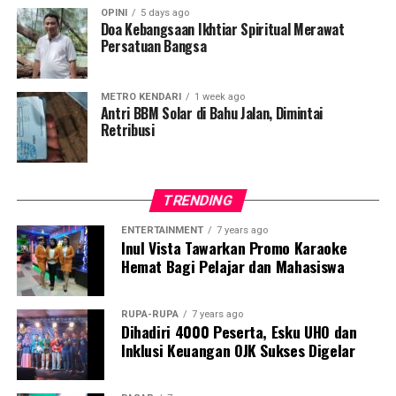
Saat ini, ketiga tersangka telah ditahan di Rutan
OPINI
5 days ago
Salemba, Cabang Kantor Pusat DJBC, dan koordinasi
Doa Kebangsaan Ikhtiar Spiritual Merawat
Persatuan Bangsa
telah dilakukan dengan kedutaan besar negara asal
mereka di Indonesia.
METRO KENDARI
1 week ago
Sumber : kemenkeu.go.id
Antri BBM Solar di Bahu Jalan, Dimintai
Laporan : Tam
Retribusi
Post Views:
3,572
TRENDING
ENTERTAINMENT
7 years ago
Inul Vista Tawarkan Promo Karaoke
Hemat Bagi Pelajar dan Mahasiswa
RUPA-RUPA
7 years ago
Dihadiri 4000 Peserta, Esku UHO dan
Inklusi Keuangan OJK Sukses Digelar