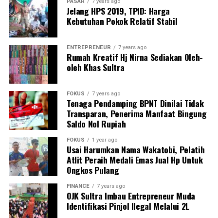
PASAR
7 years ago
Jelang HPS 2019, TPID: Harga
Kebutuhan Pokok Relatif Stabil
ENTREPRENEUR
7 years ago
Rumah Kreatif Hj Nirna Sediakan Oleh-
oleh Khas Sultra
FOKUS
7 years ago
Tenaga Pendamping BPNT Dinilai Tidak
Transparan, Penerima Manfaat Bingung
Saldo Nol Rupiah
FOKUS
1 year ago
Usai Harumkan Nama Wakatobi, Pelatih
Atlit Peraih Medali Emas Jual Hp Untuk
Ongkos Pulang
FINANCE
7 years ago
OJK Sultra Imbau Entrepreneur Muda
Identifikasi Pinjol Ilegal Melalui 2L