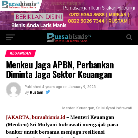
KEUANGAN
Menkeu Jaga APBN, Perbankan
Diminta Jaga Sektor Keuangan
Published
4 years ago
on
January 9, 2023
By
Rustam
Menteri Keuangan, Sri Mulyani Indrawati
JAKARTA, bursabisnis.id
– Menteri Keuangan
(Menkeu) Sri Mulyani Indrawati mengajak para
banker untuk bersama menjaga resiliensi