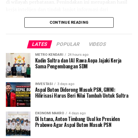
di wilayah perbatasan. Penindakan ini merupakan hasil
Post Views:
5,393
kerja intelijen dan tindak lanjut informasi dari
masyarakat.
CONTINUE READING
Dalam pengembangan kasus, petugas menemukan
gudang penimbunan rokok di Kamenferu, Kabupaten
LATES
POPULAR
VIDEOS
Timor Tengah Utara. Dari gudang tersebut, ditemukan
1.100 karton rokok merek Marlboro dan Marlboro Gold
METRO KENDARI
24 hours ago
yang diduga dilekati pita cukai palsu. Sebelumnya,
Kadin Sultra dan IAI Rawa Aopa Jajaki Kerja
Sama Pengembangan SDM
sebanyak 138.160 batang rokok ilegal juga telah
diamankan. Total keseluruhan barang bukti dari
rangkaian penindakan ini mencapai kurang lebih 11 juta
INVESTASI
3 days ago
batang rokok ilegal.
Aspal Buton Didorong Masuk PSN, GMNI:
Hilirisasi Harus Beri Nilai Tambah Untuk Sultra
Atas pengembangan kasus tersebut, tiga warga negara
asing (WNA) ditetapkan sebagai tersangka.
EKONOMI MAKRO
4 days ago
Penangkapan dilakukan secara sinergis di boarding
Di Istana, Anton Timbang Usul ke Presiden
Prabowo Agar Aspal Buton Masuk PSN
lounge keberangkatan luar negeri Bandara Soekarno-
Hatta saat ketiganya hendak meninggalkan Indonesia.