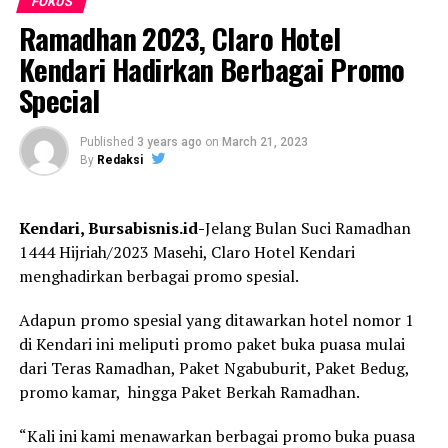
ini demi memastikan kenyamanan dan keamanan
FOKUS
ini dapat mendongkrak penjualan food & beverage
masyarakat saat melakukan reservasi hotel. “Ini menjadi
Ramadhan 2023, Claro Hotel
hingga 10 persen.
concern kita juga. Ada banyak cara yang dilakukan
Kendari Hadirkan Berbagai Promo
pelaku kejahatan dari celah-celah yang ada. Kita akan
Varian kue lebaran yang ditawarkan yakni nastar, choco
Special
riviu bersama dengan pihak-pihak terkait,” tutup
chips, chocolate mente cokkies, palm sugar cookies,
legislator daerah pemilihan Nusa Tenggara Timur I itu.
nastar cookies, & choco chips cookies.
Published
3 years ago
on
March 21, 2023
By
Redaksi
“Ingredient cookies ini menggunakan bahan-bahan
berkualitas dan pastinya halal,” kata Chimod.
Sumber : dpr.go.id
Kendari, Bursabisnis.id-
Jelang Bulan Suci Ramadhan
Penulis : Icha
Melihat antusiasme customer, Claro Hotel Kendari,
1444 Hijriah/2023 Masehi, Claro Hotel Kendari
Editor : Tam
menerima order hampers mulai hari ini.
menghadirkan berbagai promo spesial.
Post Views:
3,430
“Dan untuk tamu-tamu yang belum memesan dapat
Adapun promo spesial yang ditawarkan hotel nomor 1
melakukan pemesanan di nomor +62811 4090 1939,”
di Kendari ini meliputi promo paket buka puasa mulai
kata Chimod.
dari Teras Ramadhan, Paket Ngabuburit, Paket Bedug,
promo kamar, hingga Paket Berkah Ramadhan.
“Kali ini kami menawarkan berbagai promo buka puasa