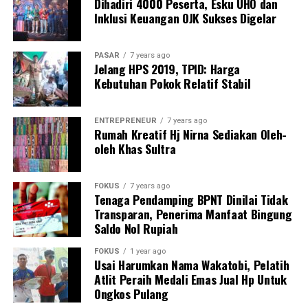
Dihadiri 4000 Peserta, Esku UHO dan
Inklusi Keuangan OJK Sukses Digelar
PASAR
7 years ago
Jelang HPS 2019, TPID: Harga
Post Views:
689
Kebutuhan Pokok Relatif Stabil
ENTREPRENEUR
7 years ago
Rumah Kreatif Hj Nirna Sediakan Oleh-
oleh Khas Sultra
FOKUS
7 years ago
Tenaga Pendamping BPNT Dinilai Tidak
Transparan, Penerima Manfaat Bingung
Saldo Nol Rupiah
FOKUS
1 year ago
Usai Harumkan Nama Wakatobi, Pelatih
Atlit Peraih Medali Emas Jual Hp Untuk
Ongkos Pulang