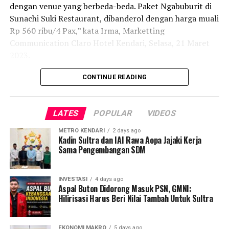
dengan venue yang berbeda-beda. Paket Ngabuburit di
Sunachi Suki Restaurant, dibanderol dengan harga muali
Penulis: Mery Oktavia
Rp 560 ribu/4 Pax,” kata Irma, Marketting
Post Views:
872
Communication Claro Hotel Kendari, Selasa, 21 Maret
2023.
Paket Teras Ramadhan di Sky Pool dibanderol mulai Rp
CONTINUE READING
75 ribu untuk anak-anak dan Rp 145 ribu/Pax untuk
dewasa.
LATES
POPULAR
VIDEOS
Promo paket bedug di Sky lounge dibanderol Rp 155
METRO KENDARI
2 days ago
ribu/pax. All you can eat berlaku khusus paket teras
Kadin Sultra dan IAI Rawa Aopa Jajaki Kerja
ramadhan dan paket bedug.
Sama Pengembangan SDM
“Untuk Promo Berkah harga dibanderol dimulai dari Rp
INVESTASI
4 days ago
650 ribu/malam, Rp.1.200.000,-/2 malam. Sudah
Aspal Buton Didorong Masuk PSN, GMNI:
termasuk kamar tipe superior, sarapan/sahur, dan takjil
Hilirisasi Harus Beri Nilai Tambah Untuk Sultra
masing-masing untuk 2 orang,” kata perempuan yang
akrab disapa Chimod ini.
EKONOMI MAKRO
5 days ago