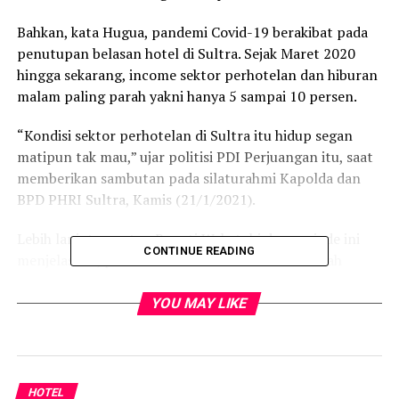
Bahkan, kata Hugua, pandemi Covid-19 berakibat pada
penutupan belasan hotel di Sultra. Sejak Maret 2020
hingga sekarang, income sektor perhotelan dan hiburan
malam paling parah yakni hanya 5 sampai 10 persen.
“Kondisi sektor perhotelan di Sultra itu hidup segan
matipun tak mau,” ujar politisi PDI Perjuangan itu, saat
memberikan sambutan pada silaturahmi Kapolda dan
BPD PHRI Sultra, Kamis (21/1/2021).
Lebih lanjut, mantan Bupati Wakatobi dua periode ini
CONTINUE READING
menjelaskan, pandemi Covid-19 benar-benar telah
memberikan dampak yang luar biasa pada berbagai
sektor, termasuk perhotelan.
YOU MAY LIKE
Olehnya itu, Hugua meminta kepada Pemprov Sultra
untuk melibatkan PHRI dalam berbagai kegiatan
pemerintahan, dalam rangka meningkatkan ekonomi
HOTEL