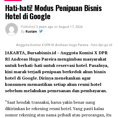
daerah, khususnya di bidang pariwisata.
Hati-hati! Modus Penipuan Bisnis
Hotel di Google
Melalui kesempatan itu, Hugua juga meminta kepada
pemerintah daerah agar tidak serta merta menaikan
pajak hotel dan restoran, mengingat pandemi sangat
Published
2 years ago
on
August 17, 2024
memberikan dampak yang luar biasa.
By
Rustam
Menurutnya, sektor jasa pariwisata menjadi primadona
Anggota Komisi X DPR RI Andreas Hugo Pareira. -foto:dpr.go.id-
bersama untuk menghasilkan devisa.
JAKARTA, Bursabisnis.id – Anggota Komisi X DPR
RI Andreas Hugo Pareira mengimbau masyarakat
“Dalam waktu dekat ini, ada investasi yang akan masuk
untuk berhati-hati untuk reservasi hotel. Pasalnya,
ke Sultra untuk pengembangan Wakatobi dan daerah-
kini marak terjadi penipuan berkedok akun bisnis
daerah penyangga pariwisata lainnya di Sultra,” katanya.
hotel di Google. Dirinya menekankan agar
konsumen memastikan setiap akun resmi hotel
sebelum melakukan pemesanan dan pembayaran.
Liputan : Ikas
“Saat hendak transaksi, harus yakin benar uang
dikirimkan ke rekening resmi hotel. Yang pasti kalau
Post Views:
822
nomor rekening atas nama pribadi atau perorangan, itu