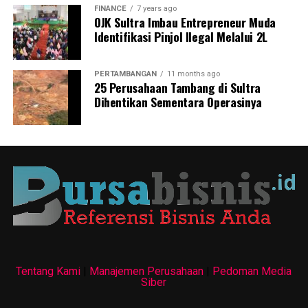
FINANCE
7 years ago
OJK Sultra Imbau Entrepreneur Muda
Identifikasi Pinjol Ilegal Melalui 2L
PERTAMBANGAN
11 months ago
25 Perusahaan Tambang di Sultra
Dihentikan Sementara Operasinya
Tentang Kami
|
Manajemen Perusahaan
|
Pedoman Media
Siber