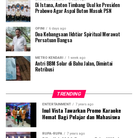
Di Istana, Anton Timbang Usul ke Presiden
Pihak manajemen salah satu unit Phinisi Hospitality
Prabowo Agar Aspal Buton Masuk PSN
yang terletak di Jl.Edy Sabara No.89 ini berharap, agar
promo yang ditawarkan tersebut dapat memberikan
OPINI
6 days ago
manfaat dan kenyamanan untuk para customer.
Doa Kebangsaan Ikhtiar Spiritual Merawat
Persatuan Bangsa
“Besar harapan kami semoga promo-promo yang kami
tawarkan dapat mendongkrak penjualan hingga 20
persen. Yang terpenting, promo spesial kami
METRO KENDARI
1 week ago
Antri BBM Solar di Bahu Jalan, Dimintai
memberikan kenyamanan terhadap pelanggan,”
Retribusi
pungkasnya.
TRENDING
ENTERTAINMENT
7 years ago
Inul Vista Tawarkan Promo Karaoke
Hemat Bagi Pelajar dan Mahasiswa
Penulis: Mery Oktavia
RUPA-RUPA
7 years ago