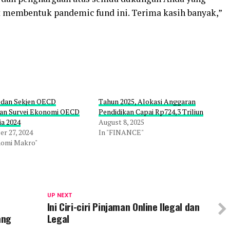
t membentuk pandemic fund ini. Terima kasih banyak,”
dan Sekjen OECD
Tahun 2025, Alokasi Anggaran
an Survei Ekonomi OECD
Pendidikan Capai Rp724,3 Triliun
ia 2024
August 8, 2025
r 27, 2024
In "FINANCE"
nomi Makro"
UP NEXT
Ini Ciri-ciri Pinjaman Online Ilegal dan
ang
Legal