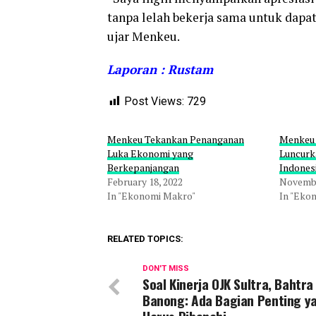
tanpa lelah bekerja sama untuk dapa
ujar Menkeu.
Laporan : Rustam
Post Views:
729
Menkeu Tekankan Penanganan
Menkeu 
Luka Ekonomi yang
Luncurk
Berkepanjangan
Indones
February 18, 2022
Novembe
In "Ekonomi Makro"
In "Eko
RELATED TOPICS:
DON'T MISS
Soal Kinerja OJK Sultra, Bahtra
Banong: Ada Bagian Penting y