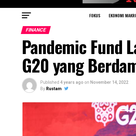
FOKUS
EKONOMI MAKR
FINANCE
Pandemic Fund L
G20 yang Berdam
Published
4 years ago
on
November 14, 2022
By
Rustam