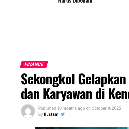
Harus Dibenahi
FINANCE
Sekongkol Gelapkan M
dan Karyawan di Ken
Published
10 months ago
on
October 9, 2025
By
Rustam