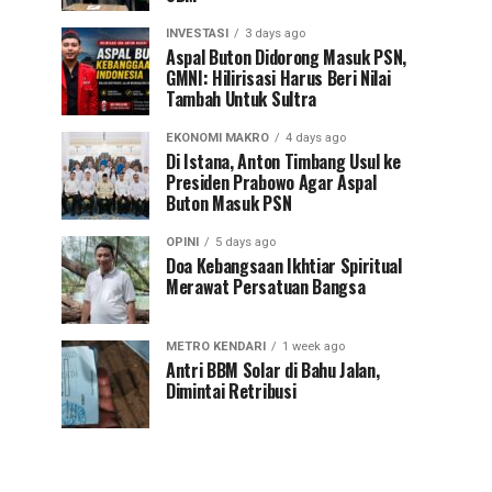
INVESTASI
3 days ago
Aspal Buton Didorong Masuk PSN,
GMNI: Hilirisasi Harus Beri Nilai
Tambah Untuk Sultra
EKONOMI MAKRO
4 days ago
Di Istana, Anton Timbang Usul ke
Presiden Prabowo Agar Aspal
Buton Masuk PSN
OPINI
5 days ago
Doa Kebangsaan Ikhtiar Spiritual
Merawat Persatuan Bangsa
METRO KENDARI
1 week ago
Antri BBM Solar di Bahu Jalan,
Dimintai Retribusi