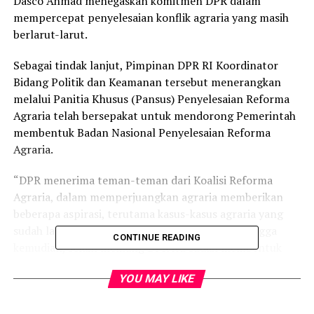
Dasco Ahmad menegaskan komitmen DPR dalam
mempercepat penyelesaian konflik agraria yang masih
berlarut-larut.
Sebagai tindak lanjut, Pimpinan DPR RI Koordinator
Bidang Politik dan Keamanan tersebut menerangkan
melalui Panitia Khusus (Pansus) Penyelesaian Reforma
Agraria telah bersepakat untuk mendorong Pemerintah
membentuk Badan Nasional Penyelesaian Reforma
Agraria.
“DPR menerima teman-teman dari Koalisi Reforma
Agraria, dalam memperjuangkan agraria memberikan
beberapa aspirasi, terutama kasus-kasus agraria yang
sudah lama, yang belum terselesaikan. Nah sehingga
CONTINUE READING
kemudian, selain memang DPR itu sudah membentuk
Pansus penyelesaian reforma agraria, DPR juga sudah
YOU MAY LIKE
sepakat kemarin bahwa kita akan sama-sama
mendorong Pemerintah untuk membentuk badan