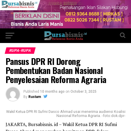
RUPA-RUPA
Pansus DPR RI Dorong
Pembentukan Badan Nasional
Penyelesaian Reforma Agraria
Published
10 months ago
on
October 3, 2025
By
Rustam
Wakil Ketua DPR RI Sufmi Dasco Ahmad usai menerima audiensi Koalisi
Nasional Reforma Agraria. -foto:dok.dpr-
JAKARTA, Bursabisnis. id – Wakil Ketua DPR RI Sufmi