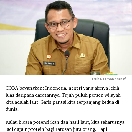
digital, meningkatnya polarisasi dalam kehidupan
bermasyarakat, ancaman intoleransi, kerusakan
lingkungan, serta bencana alam yang datang silih
berganti.
Di sisi lain, tantangan moral seperti menurunnya
integritas, menguatnya individualisme, dan mulai
memudarnya semangat gotong royong menjadi
pekerjaan rumah yang tidak kalah penting.
Tantangan-tantangan tersebut menunjukkan bahwa
Indonesia tidak hanya membutuhkan pembangunan fisik
Muh Rasman Manafi
dan kemajuan teknologi, tetapi juga penguatan karakter,
COBA bayangkan: Indonesia, negeri yang airnya lebih
persatuan, dan ketahanan moral bangsa.
luas daripada daratannya. Tujuh puluh persen wilayah
kita adalah laut. Garis pantai kita terpanjang kedua di
Dalam konteks itulah doa menjadi kekuatan spiritual
dunia.
yang menyertai setiap ikhtiar bangsa. Zikir dan doa
bersama lintas agama bukanlah pelarian dari persoalan,
Kalau bicara potensi ikan dan hasil laut, kita seharusnya
melainkan ikhtiar batin untuk memohon pertolongan
jadi dapur protein bagi ratusan juta orang. Tapi