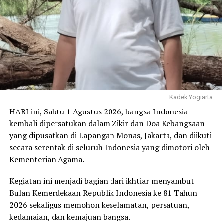
Nasional Penyelesaian Reforma Agraria,” terang Politisi
Fraksi Partai Gerindra ini.
Sementara itu, Komando Nasional Koalisi Reforma
Agraria menyampaikan apresiasi kepada DPR RI atas
langkah nyata dengan terbentuknya Pansus Reforma
Agraria. Ia berharap kerja Pansus dapat menyelesaikan
konflik-konflik mendesak yang dihadapi petani di
berbagai daerah.
Kadek Yogiarta
HARI ini, Sabtu 1 Agustus 2026, bangsa Indonesia
“Alhamdulillah, sudah terbentuk Pansus di DPR. Kami
kembali dipersatukan dalam Zikir dan Doa Kebangsaan
berharap Pansus ini bisa segera menangani hal-hal yang
yang dipusatkan di Lapangan Monas, Jakarta, dan diikuti
sangat urgent, termasuk adanya penyerangan fisik
secara serentak di seluruh Indonesia yang dimotori oleh
terhadap petani dan kriminalisasi. Kami juga sudah
Kementerian Agama.
menyerahkan draft usulan kepada DPR, dan berharap
draft ini dapat diteruskan kepada Bapak Presiden,” ujar
Kegiatan ini menjadi bagian dari ikhtiar menyambut
Komando Nasional Koalisi Reforma Agraria.
Bulan Kemerdekaan Republik Indonesia ke 81 Tahun
2026 sekaligus memohon keselamatan, persatuan,
Pertemuan tersebut turut dihadiri Wakil Ketua DPR RI
kedamaian, dan kemajuan bangsa.
Cucun Ahmad Syamsurijal, Ketua Komisi IV DPR RI