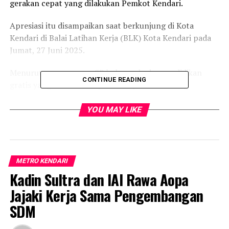
gerakan cepat yang dilakukan Pemkot Kendari.
Apresiasi itu disampaikan saat berkunjung di Kota
Kendari di Balai Latihan Kerja (BLK) Kota Kendari pada
Jumat, 27 Juni 2025.
Menurutnya, program SR bukan sekadar pendidikan
CONTINUE READING
gratis yang diberikan kepada masyarakat kurang
mampu.
YOU MAY LIKE
” Tetapi ini adalah bagian dari strategi nasional untuk
memutus rantai kemiskinan antargenerasi. Saya bangga
melihat Pemkot Kendari sudah menyiapkan lahan dan
membuka pendaftaran. Ini bukti komitmen terhadap
METRO KENDARI
masa depan anak-anak bangsa,” kata Robben Rico di
Kadin Sultra dan IAI Rawa Aopa
Kendari.
Jajaki Kerja Sama Pengembangan
Dalam kunjungannya di BLK Kendari, Robben Rico
SDM
didampingi Gubernur Provinsi Sulawesi Tenggara
(Sultra) Mayjen (Purn) Andi Sumangerukka dan Wakil