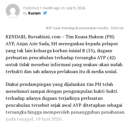
pendapatan Pemda, tapi kenapa hanya pengantri solar
dalam mengakses peluang magang, pelatihan vokasi,
yang dikenai tarif biaya retribusi sementara pengantri
Published
1 month ago
on
July 9, 2026
hingga penyaluran tenaga kerja.
By
Rustam
Pertalite baik motor dan mobil tidak dikenakan biaya
retribusi,” Ujar Rudi saat dikonfirmasi media ini melalui
“Kerjasama ini banyak hal, salah satunya mahasiswa kami
AYP saat mendapat perawatan medis. -foto:ist-
sambungan telepon WhatsApp.
bisa diberi ruang berkaitan dengan magang dan
KENDARI, Bursabisni. com – Tim Kuasa Hukum (PH)
pelatihan wirasausaha agar bukan hanya teori yang
“Kami justru mendukung kalau itu memang untuk
AYP, Anjas Arie Sada, SH menegaskan kepada pelapor
dikuasai tetapi dibarengi dengan praktek, dan tentunya
pemda, tapi ini kan kita sedang mengantri BBM bukan
yang tak lain keluarga korban inisial B (33), dugaan
Integrasi antara kurikulum akademik dengan dinamika
menitipkan kendaraan, kalau seperti di Swalayan kan
perbuatan pencabulan terhadap tersangka AYP (42)
dunia usaha dari Kadin akan mempercepat peningkatan
wajar retribusinya jelas untuk jasa menitipkan
untuk tidak menebar informasi yang seakan-akan sudah
kualitas pendidikan di IAI Rawa Aopa,” katanya.
kendaraan sementara di SPBU itu kita mengantri,” Jalas
terbukti dan sah adanya perlakuan itu di media sosial.
Rudi.
Dukungan penuh juga disampaikan oleh Ketua Yayasan
Diakui pendampingan yang dijalankan tim PH telah
Pendidikan dan Perguruan Tinggi Al Asri, Mardan. Pihak
​Rudi menambahkan bahwa keberadaan para sopir yang
menelusuri sampai dengan pengumpulan bukti-bukti
yayasan siap memfasilitasi penguatan kelembagaan dan
mengular hingga ke bahu jalan di sekitar SPBU murni
terhadap adanya dugaan terjadinya perbuatan
sarana penunjang guna menyukseskan implementasi
disebabkan oleh keterbatasan pasokan solar, bukan
pencabulan tersebut sejak awal AYP ditetapkan sebagai
kerja sama tersebut.
karena kesengajaan para pengemudi untuk memarkirkan
tersangka hingga memperoleh penangguhan penahanan
kendaraan mereka.
pada tanggal, 19 Juni 2026.
“Kita berharap dengan kerjasama ini, bisa memberikan
dampak yang luas, khususnya peningkatan sarana