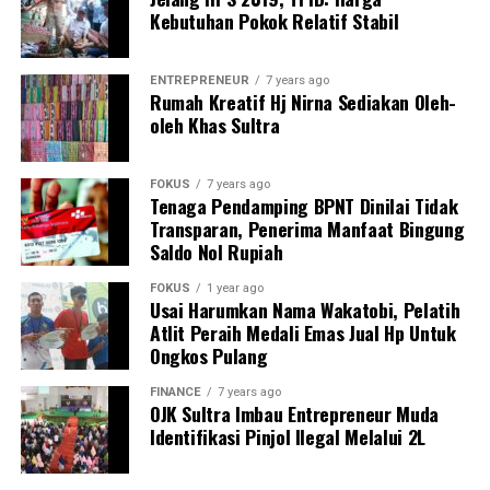
Kebutuhan Pokok Relatif Stabil
ancaman-ancaman seperti yang disebutkan di berbagai
media itu. Pada faktanya pada tanggal, 18 Juni 2026
klien kami AYP masih berada di rumah tahanan Polsek
ENTREPRENEUR
7 years ago
Rumah Kreatif Hj Nirna Sediakan Oleh-
Baruga.
oleh Khas Sultra
” Jadi logikanya, bagaimana mungkin tersangka memiliki
daya untuk berkomunikasi dengan korban. Sehingga,
FOKUS
7 years ago
berdasarkan kejanggalan-kejanggalan tersebut.
Tenaga Pendamping BPNT Dinilai Tidak
Transparan, Penerima Manfaat Bingung
Saldo Nol Rupiah
Kami menduga keras bahwa pelapor ini yang membuat
skenario dan mengarang cerita sehingga opini publik
FOKUS
1 year ago
mengarah negatif kepada klien kami.” tegas Anjas Arie
Usai Harumkan Nama Wakatobi, Pelatih
Sada.
Atlit Peraih Medali Emas Jual Hp Untuk
Ongkos Pulang
Laporan : Tam
FINANCE
7 years ago
OJK Sultra Imbau Entrepreneur Muda
Post Views:
171
Identifikasi Pinjol Ilegal Melalui 2L