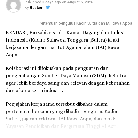
Published
3 days ago
on
August 5, 2026
Wali Kota Kendari Sudirman serta sejumlah pejabat
By
Rustam
lainnya.
Pertemuan pengurus Kadin Sultra dan IAI Rawa Appa
Untuk diketahui publik, bahwa Pemkot Kendari sudah
KENDARI, Bursabisnis. Id – Kamar Dagang dan Industri
menyiapkan lahan seluas 4,8 hektare di Kelurahan Abeli,
Indonesia (Kadin) Sulawesi Tenggara (Sultra) jajaki
Kecamatan Puuwatu untuk dijadikan lokasi
kerjasama dengan Institut Agama Islam (IAI) Rawa
pembangunan Sekolah Rakyat tahun 2026.
Aopa.
Sambil menunggu pembangunan SR selesai dibangun
Kolaborasi ini difokuskan pada penguatan dan
tahun 2026, Pemkot Kendari menggunakan gedung
pengembangan Sumber Daya Manusia (SDM) di Sultra,
Sentra Meohai milik Kemensos sebagai lokasi sementara
agar lebih berdaya saing dan relevan dengan kebutuhan
pembelajaran.
dunia kerja serta industri.
Untuk tahun ini, Pemkot Kendari membuka penerimaan
Penjajakan kerja sama tersebut dibahas dalam
siswa baru jenjang SMP dengan kuota 6 rombongan
pertemuan bersama yang dihadiri pengurus Kadin
belajar (150 siswa). Para peserta didik akan menerima
Sultra, jajaran rektorat IAI Rawa Aopa, dan pihak
perlengkapan sekolah, makan, snack, dan fasilitas
Yayasan Pendidikan dan Perguruan Tinggi Al Asri.
asrama secara gratis.