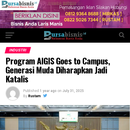
INDUSTRI
Program AIGIS Goes to Campus,
Generasi Muda Diharapkan Jadi
Katalis
Published
1 year ago
on
July 31, 2025
By
Rustam