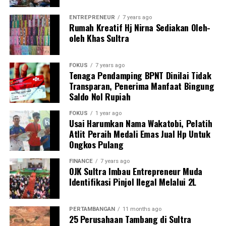
June 29, 2025
nasional.
In "FASHION"
ENTREPRENEUR
7 years ago
Rumah Kreatif Hj Nirna Sediakan Oleh-
“Pemanfaatan produk industri dalam negeri akan
oleh Khas Sultra
mendorong peningkatan penyerapan tenaga kerja,
RELATED TOPICS:
penguatan kompetensi sumber daya manusia, serta
UP NEXT
pembangunan ekosistem industri nasional yang
Transformasi Industri Hijau Mendorong Penciptaan
FOKUS
7 years ago
Tenaga Pendamping BPNT Dinilai Tidak
Lapangan Kerja Hijau
berkelanjutan,” jelasnya.
Transparan, Penerima Manfaat Bingung
Saldo Nol Rupiah
DON'T MISS
Lebih lanjut, ia menyampaikan bahwa terbitnya
PLN Diminta Pastikan Listrik Desa Menjangkau Seluruh
Peraturan Menteri Perindustrian Nomor 35 Tahun 2025
Masyarakat
FOKUS
1 year ago
Usai Harumkan Nama Wakatobi, Pelatih
menjadi langkah strategis untuk menyederhanakan
Atlit Peraih Medali Emas Jual Hp Untuk
proses penilaian Tingkat Komponen Dalam Negeri
Ongkos Pulang
(TKDN).
FINANCE
7 years ago
OJK Sultra Imbau Entrepreneur Muda
“Permenperin 35 Tahun 2025 bertujuan agar proses
Identifikasi Pinjol Ilegal Melalui 2L
penilaian TKDN dapat dilakukan secara lebih sederhana,
cepat, dan transparan. Pengawasan TKDN juga
diperlukan untuk menciptakan kepastian pasar bagi
PERTAMBANGAN
11 months ago
25 Perusahaan Tambang di Sultra
produsen dalam negeri serta menjaga iklim persaingan