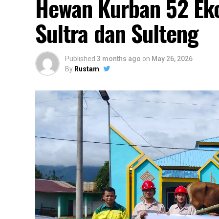
Hewan Kurban 52 Eko
Sultra dan Sulteng
Published
3 months ago
on
May 26, 2026
By
Rustam