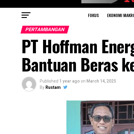
FOKUS
EKONOMI MAKR
PERTAMBANGAN
PT Hoffman Ener
Bantuan Beras k
Published
1 year ago
on
March 14, 2025
By
Rustam