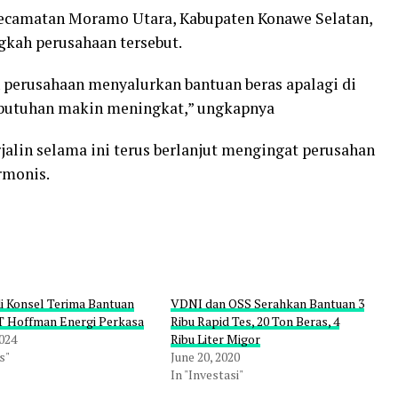
Kecamatan Moramo Utara, Kabupaten Konawe Selatan,
gkah perusahaan tersebut.
 perusahaan menyalurkan bantuan beras apalagi di
ebutuhan makin meningkat,” ungkapnya
jalin selama ini terus berlanjut mengingat perusahan
rmonis.
di Konsel Terima Bantuan
VDNI dan OSS Serahkan Bantuan 3
T Hoffman Energi Perkasa
Ribu Rapid Tes, 20 Ton Beras, 4
2024
Ribu Liter Migor
s"
June 20, 2020
In "Investasi"