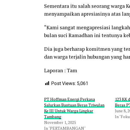
Sementara itu salah seorang warga 
menyampaikan apresiasinya atas lan
“Kami sangat mengapresiasi langkah
bulan suci Ramadhan ini tentunya k
Dia juga berharap komitmen yang ter
dan warga terjalin hubungan yang ha
Laporan : Tam
Post Views:
5,061
PT Hoffman Energi Perkasa
123 KK 
Salurkan Bantuan Beras Triwulan
Beras P
Ke III Untuk Warga Lingkar
June 8, 
Tambang
In "Foku
November 1, 2025
In "PERTAMBANGAN"