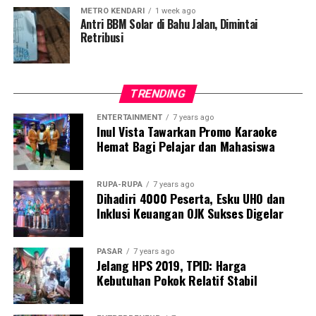
Laporan : Ful
METRO KENDARI
1 week ago
Antri BBM Solar di Bahu Jalan, Dimintai
Editor : Tam
Retribusi
Post Views:
1,024
TRENDING
ENTERTAINMENT
7 years ago
Inul Vista Tawarkan Promo Karaoke
Hemat Bagi Pelajar dan Mahasiswa
RUPA-RUPA
7 years ago
Dihadiri 4000 Peserta, Esku UHO dan
Inklusi Keuangan OJK Sukses Digelar
PASAR
7 years ago
Jelang HPS 2019, TPID: Harga
Kebutuhan Pokok Relatif Stabil