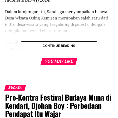
Dalam kunjungan itu, Sandiaga menyampaikan bahwa
Desa Wisata Osing Kemiren merupakan salah satu dari
6.016 desa wisata yang tergabung di jadesta, dengan
pengalaman world class tourism.
“Ini pengalaman yang luar biasa, saya berharap ke
CONTINUE READING
depan, alam, seni, dan budayanya dijaga. Produk
ekrafnya juga harus diperhatikan, produknya sangat
baik. Tadi saya sudah belanja, semoga bisa ditingkatkan
YOU MAY LIKE
untuk jadi suvenir, dan jadi bagian dari pariwisata hijau.
Saya ucapkan selamat, dan saya nyatakan Desa Wisata
Osing Kemiren menjadi desa wisata Indonesia terbaik
2024,” kata Menparekraf Sandiaga.
BUDAYA
Pro-Kontra Festival Budaya Muna di
Menparekraf Sandiaga menyampaikan, Desa Wisata
Kendari, Djohan Boy : Perbedaan
Osing Kemiren memiliki landscape pedesaan dengan
dikelilingi hamparan persawahan, dengan udara sejuk
Pendapat Itu Wajar
karena masih memiliki banyak pepohonan, sumber mata