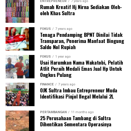
ENTREPRENEUR
7 years ago
Rumah Kreatif Hj Nirna Sediakan Oleh-
oleh Khas Sultra
FOKUS
7 years ago
Tenaga Pendamping BPNT Dinilai Tidak
Transparan, Penerima Manfaat Bingung
Saldo Nol Rupiah
FOKUS
1 year ago
Usai Harumkan Nama Wakatobi, Pelatih
Atlit Peraih Medali Emas Jual Hp Untuk
Ongkos Pulang
FINANCE
7 years ago
OJK Sultra Imbau Entrepreneur Muda
Identifikasi Pinjol Ilegal Melalui 2L
PERTAMBANGAN
11 months ago
25 Perusahaan Tambang di Sultra
Dihentikan Sementara Operasinya