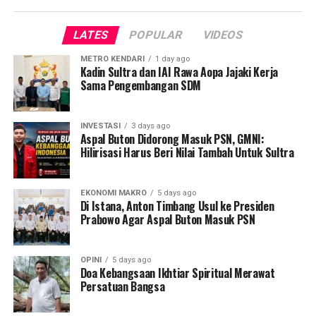
pindah disitu, kami sudah sampaikan keagenya, mereka
itu tidak sesuai aturan dan sudah melenceng dari
LATES
POPULAR
VIDEOS
kesepakatan bersama, ” ungkap Kabid Kepelabuhan dan
Angkutan Pelayaran Rustam. Senin, 13 April 2026.
METRO KENDARI
1 day ago
Kadin Sultra dan IAI Rawa Aopa Jajaki Kerja
Ia juga menegaskan kepada pihak KM. Napoleon tidak
Sama Pengembangan SDM
boleh melakukan tindakan seperti itu, sebab selain
pelabuhan daerah yang tersedia ada juga Pelabuhan
INVESTASI
3 days ago
Pengulubelo yang berstatus sebagai pelabuhan Nasional
Aspal Buton Didorong Masuk PSN, GMNI:
Hilirisasi Harus Beri Nilai Tambah Untuk Sultra
yang bisa di lakukan bongkar muat dan penurunan
penumpang.
EKONOMI MAKRO
5 days ago
Selain itu, aktifitas penurunan penumpang di pelabuhan
Di Istana, Anton Timbang Usul ke Presiden
yang tidak resmi itu sudah merugikan daerah, sebab tak
Prabowo Agar Aspal Buton Masuk PSN
ada lagi penarikan Retribusi PAD yang masuk kedaerah.
OPINI
5 days ago
“Tidak bisa di pungut restribusi, kan pelabuhanya tidak
Doa Kebangsaan Ikhtiar Spiritual Merawat
memenuhi syarat belum ada juga perizinanya dari pihak-
Persatuan Bangsa
pihak terkait,” ujar Rustam.