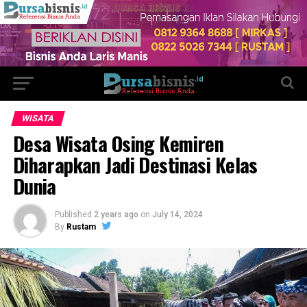
WISATA
Desa Wisata Osing Kemiren
Diharapkan Jadi Destinasi Kelas
Dunia
Published
2 years ago
on
July 14, 2024
By
Rustam