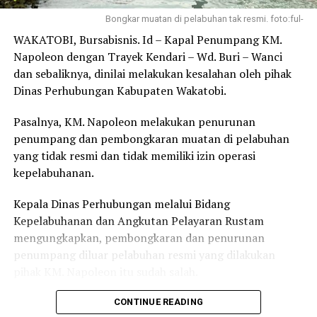
Sosialisasi Imigrasi di Aula Luna Garden, Kecamatan
Wangi-wangi Selatan Kabupaten Wakatobi. – foto:Ful –
Bongkar muatan di pelabuhan tak resmi. foto:ful-
WAKATOBI, Bursabisnis. Id – Kapal Penumpang KM.
Post Views:
1,021
Napoleon dengan Trayek Kendari – Wd. Buri – Wanci
dan sebaliknya, dinilai melakukan kesalahan oleh pihak
Dinas Perhubungan Kabupaten Wakatobi.
Pasalnya, KM. Napoleon melakukan penurunan
penumpang dan pembongkaran muatan di pelabuhan
yang tidak resmi dan tidak memiliki izin operasi
kepelabuhanan.
Kepala Dinas Perhubungan melalui Bidang
Kepelabuhanan dan Angkutan Pelayaran Rustam
mengungkapkan, pembongkaran dan penurunan
penumpang diluar pelabuhan resmi yang dilakukan
pihak KM. Napoleon itu sudah salah.
” Nyatanya mereka melanggar kenapa dia tiba-tiba
CONTINUE READING