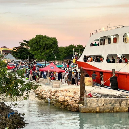
pejabat Imigrasi, dapat dikenakan kurungan paling lama
3 bulan dan atau denda paling banyak Rp 25 juta.
Data Orang Asing yang perlu dilaporkan oleh para
pengusaha perhotelan dan penginapan maupun
homestay adalah nama lengkap, kewarga negaraan,
Nomor Paspor, Tanggal Check-in. dan tanggal Check-
Out mrlalui Aplikasi Pelaporan Orang Asing (APOA).
Pelaporan Orang Asing ini sangat penting guna
mendukung pengawasan keberadaan orang asing,
menjaga keamanan dan ketertiban wilayah, membantu
Imigrasi memperoleh data keberadaan orang asing
secara cepat dan akurat, serta bentuk partisipasi pemilik
penginapan dalam pengawasan orang asing.
Laporan : Ful
Editor : Tam