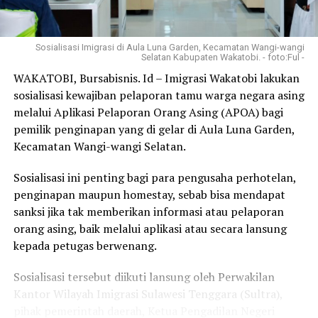
Pendamping Desa Wisata,
baru saja terbentuk. Jadi ​belum ada pengurus daerah.
Harus Mampu Gali Potensi
Kepengurusan KKMM di tingkat II (Kabupaten/Kota)
Alam dan Budaya
saat ini belum resmi dikukuhkan,”jelasnya.
December 3, 2020
Sosialisasi Imigrasi di Aula Luna Garden, Kecamatan Wangi-wangi
Selatan Kabupaten Wakatobi. - foto:Ful -
In "Wisata"
“Rencana kedepan jika jajaran pengurus tingkat
WAKATOBI, Bursabisnis. Id – Imigrasi Wakatobi lakukan
kabupaten/kota sudah rampung, agenda silaturahmi
sosialisasi kewajiban pelaporan tamu warga negara asing
RELATED TOPICS:
berikutnya sangat terbuka untuk digelar di Kabupaten
melalui Aplikasi Pelaporan Orang Asing (APOA) bagi
Muna atau daerah lainnya di Sultra berdasarkan
pemilik penginapan yang di gelar di Aula Luna Garden,
UP NEXT
Enam Destinasi Wisata Unggulan di Kabupaten Bombana
kesepakatan bersama,”tambahnya.
Kecamatan Wangi-wangi Selatan.
DON'T MISS
Sosialisasi ini penting bagi para pengusaha perhotelan,
​Di akhir penyataannya, Djohan Boy berharap agar
Perkuat Sinergi Antar Industri Kreatif, Kemenparekraf
Gelar Forum Koordinasi Industri Pariwisata 2024
penginapan maupun homestay, sebab bisa mendapat
polemik yang terjadi saat ini tidak menyurutkan esensi
sanksi jika tak memberikan informasi atau pelaporan
dari tujuan besar KKMM. Sebaliknya, momentum ini
orang asing, baik melalui aplikasi atau secara lansung
harus dijadikan batu pijakan untuk mempererat
kepada petugas berwenang.
persatuan.
Sosialisasi tersebut diikuti lansung oleh Perwakilan
“Saya optimistis kehadiran KKMM mampu memberikan
Kantor Wilayah Imigrasi Sulawesi Tenggara (Sultra),
nilai tambah serta kontribusi pemikiran yang
pihak pemerintah daerah, Ketua Pengadilan Negeri
konstruktif demi kemajuan pembangunan di Sulawesi