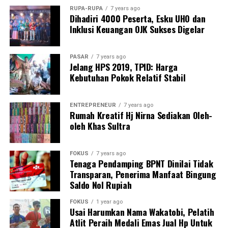
“Jangan sampai hukum hanya tajam ke bawah, tapi
RUPA-RUPA
7 years ago
Dihadiri 4000 Peserta, Esku UHO dan
tumpul ke atas,” tegas Kamarudin.
Inklusi Keuangan OJK Sukses Digelar
Masyarakat mendesak aparat penegak hukum
melakukan penyelidikan menyeluruh, termasuk
PASAR
7 years ago
memeriksa Kepala Balai TN Rawa Aopa Watumohai,
Jelang HPS 2019, TPID: Harga
Kebutuhan Pokok Relatif Stabil
Yarman, serta Kepala Seksi SPTN II, Aris. Keduanya
dinilai perlu diperiksa untuk mengungkap dugaan
kejahatan atau potensi keterlibatan dalam masifnya
ENTREPRENEUR
7 years ago
aktivitas ilegal tersebut.
Rumah Kreatif Hj Nirna Sediakan Oleh-
oleh Khas Sultra
Rangkaian aktivitas perusakan hutan ini dinilai
melanggar Undang-Undang Nomor 18 Tahun 2013
FOKUS
7 years ago
tentang Pencegahan dan Pemberantasan Perusakan
Tenaga Pendamping BPNT Dinilai Tidak
Hutan, dengan ancaman pidana hingga 15 tahun
Transparan, Penerima Manfaat Bingung
Saldo Nol Rupiah
penjara dan denda maksimal Rp100 miliar.
FOKUS
1 year ago
Menanggapi tudingan tersebut, Kepala Seksi SPTN II
Usai Harumkan Nama Wakatobi, Pelatih
TN Rawa Aopa Watumohai, Aris, berdalih bahwa
Atlit Peraih Medali Emas Jual Hp Untuk