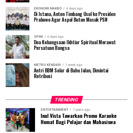
warga Desa Tatangga, mengungkapkan kekecewaannya,
EKONOMI MAKRO
6 days ago
Di Istana, Anton Timbang Usul ke Presiden
warga lokal justru diancam pidana saat mengajukan izin
Prabowo Agar Aspal Buton Masuk PSN
pinjam pakai lahan untuk kebutuhan ketahanan pangan.
“Yang kami minta hanya lahan untuk sawah, itu pun
OPINI
6 days ago
sifatnya pinjam pakai. Tapi justru kami diancam akan
Doa Kebangsaan Ikhtiar Spiritual Merawat
Persatuan Bangsa
dipidana,” ujarnya, Jumat, 24 April 2026.
Ia menambahkan bahwa ancaman tersebut melibatkan
METRO KENDARI
1 week ago
rencana pengerahan aparat penegak hukum.
Antri BBM Solar di Bahu Jalan, Dimintai
Retribusi
“Disebutkan akan melibatkan anggota Reskrim untuk
memproses warga jika tetap membuka lahan,”
imbuhnya.
TRENDING
Padahal, warga Desa Tatangga dan Desa Lanowulu
ENTERTAINMENT
7 years ago
Inul Vista Tawarkan Promo Karaoke
mengklaim telah mengajukan proposal resmi sejak 22
Hemat Bagi Pelajar dan Mahasiswa
Desember 2025 namun tidak mendapatkan tanggapan.