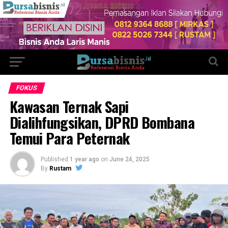
FOKUS
Kawasan Ternak Sapi
Dialihfungsikan, DPRD Bombana
Temui Para Peternak
Published
1 year ago
on
June 24, 2025
By
Rustam