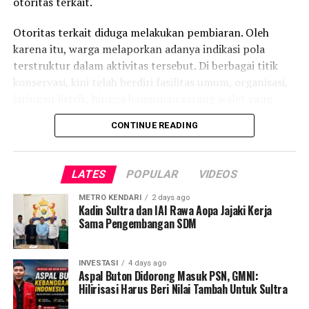
otoritas terkait.
Laporan : Kas
Otoritas terkait diduga melakukan pembiaran. Oleh
Editor : Tam
karena itu, warga melaporkan adanya indikasi pola
terstruktur dalam aktivitas tersebut. Di berbagai titik
Post Views:
5,538
konservasi, kini telah berdiri fasilitas umum, organisasi,
jaringan listrik, hingga bangunan sarang walet yang
dianggap dilarang di kawasan lindung.
CONTINUE READING
Temuan warga menunjukkan kerusakan yang tersebar di
beberapa kabupaten. Di Kolaka Timur, tepatnya Desa
LATES
POPULAR
VIDEOS
Bou dan Desa Awiu, melaporkan adanya pembukaan
lahan luas serta pembangunan fasilitas pemerintah
METRO KENDARI
2 days ago
Kadin Sultra dan IAI Rawa Aopa Jajaki Kerja
menggunakan anggaran negara. Sementara di
Sama Pengembangan SDM
Kabupaten Bombana, aktivitas ilegal mencakup
percetakan sawah hingga perkebunan sawit dan
cengkeh yang diperkirakan mencapai ribuan hektare.
INVESTASI
4 days ago
Aspal Buton Didorong Masuk PSN, GMNI:
Hilirisasi Harus Beri Nilai Tambah Untuk Sultra
Kondisi ini memicu kritik keras, terutama terkait dengan
asas keadilan hukum bagi warga setempat. Kamarudin,