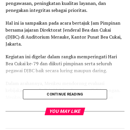
pengawasan, peningkatan kualitas layanan, dan
penegakan integritas sebagai prioritas.
Hal ini ia sampaikan pada acara bertajuk Jam Pimpinan
bersama jajaran Direktorat Jenderal Bea dan Cukai
(DJBC) di Auditorium Merauke, Kantor Pusat Bea Cukai,
Jakarta.
Kegiatan ini digelar dalam rangka memperingati Hari
Bea Cukai ke-79 dan diikuti pimpinan serta seluruh
pegawai DJBC baik secara luring maupun daring.
Dalam arahannya, Menkeu mendorong evaluasi
kebijakan yang dinilai tidak implementatif di lapangan.
CONTINUE READING
Menkeu juga menyoroti pentingnya sinergi dengan
Kementerian/Lembaga terkait dan aparat penegak
hukum untuk memperkuat penegakan hukum
YOU MAY LIKE
kepabeanan dan cukai.