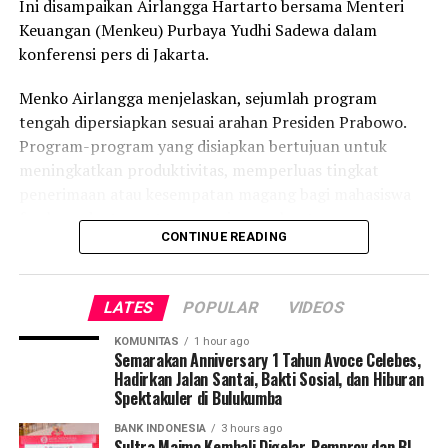
Ini disampaikan Airlangga Hartarto bersama Menteri
tahunan antara Rp2,5 miliar hingga Rp50 miliar.
Keuangan (Menkeu) Purbaya Yudhi Sadewa dalam
konferensi pers di Jakarta.
Sumber : dari berbagai sumber
Menko Airlangga menjelaskan, sejumlah program
Laporan : Tam
tengah dipersiapkan sesuai arahan Presiden Prabowo.
Program-program yang disiapkan bertujuan untuk
Post Views:
5,048
meningkatkan produktivitas, memperluas tingkat
penerimaan atau kesempatan magang bagi mahasiswa
fresh graduate, serta perpanjangan bantuan pangan
CONTINUE READING
tiga bulan ke depan. Selain itu, pemerintah juga tengah
menyiapkan perluasan insentif pajak ditanggung
pemerintah (DTP) ke berbagai sektor.
LATES
POPULAR
VIDEOS
“Kemudian juga fasilitas yang selama ini diberikan
KOMUNITAS
1 hour ago
kepada pekerja, jaminan kecelakaan kerja dan jaminan
Semarakan Anniversary 1 Tahun Avoce Celebes,
Hadirkan Jalan Santai, Bakti Sosial, dan Hiburan
kehilangan pekerjaan, jaminan kematian itu juga untuk
Spektakuler di Bulukumba
didorong kepada pekerja lepas atau pekerja mitra, dalam
hal ini ojek online. Nah ini kita akan dorong juga.
BANK INDONESIA
3 hours ago
Sultra Maimo Kembali Digelar, Pemprov dan BI