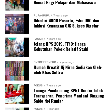
Menteri Keuangan akan menunjang seluruh program
Hemat Bagi Pelajar dan Mahasiswa
percepatan ini semaksimal mungkin. Nanti Pak Menko
akan membentuk Tim Akselerasi Program Prioritas
RUPA-RUPA
7 years ago
supaya semua programnya bisa berjalan dengan baik,”
Dihadiri 4000 Peserta, Esku UHO dan
ujar Menkeu Purbaya.
Inklusi Keuangan OJK Sukses Digelar
Dengan berbagai langkah tersebut, pemerintah
PASAR
7 years ago
berharap program-program pembangunan dapat
Jelang HPS 2019, TPID: Harga
berjalan lebih cepat dan memberikan manfaat
Kebutuhan Pokok Relatif Stabil
berkelanjutan bagi masyarakat serta perekonomian
nasional.
ENTREPRENEUR
7 years ago
Rumah Kreatif Hj Nirna Sediakan Oleh-
Sumber : kemenkeu.go.id.
oleh Khas Sultra
Laporan : Icha
Editor : Tam
FOKUS
7 years ago
Tenaga Pendamping BPNT Dinilai Tidak
Post Views:
4,797
Transparan, Penerima Manfaat Bingung
Saldo Nol Rupiah
FOKUS
1 year ago