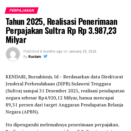
Dukungan terhadap penguatan sarana-prasarana dan
tata kelola sumber daya manusia disampaikan sebagai
PERPAJAKAN
bagian dari upaya meningkatkan efektivitas pelaksanaan
Tahun 2025, Realisasi Penerimaan
tugas.
Perpajakan Sultra Rp Rp 3.987,23
Pada sesi dialog, pegawai dari berbagai unit
Milyar
menyampaikan masukan terkait tantangan pengawasan,
kebutuhan peralatan, dan pengelolaan penugasan di
Published
6 months ago
on
January 29, 2026
daerah perbatasan dan wilayah terpencil. Menkeu
By
Rustam
merespons dengan meminta inventarisasi isu-isu untuk
dibahas lebih lanjut sesuai kewenangan.
KENDARI, Bursabisnis. Id – Berdasarkan data Direktorat
“Pengawasan sangat penting untuk menjaga integritas
Jenderal Perbendahaan (DJPB) Sulawesi Tenggara
(Ditjen) Bea Cukai,” tegas Menkeu sebagaimana dilansir
(Sultra) sampai 31 Desember 2025, realisasi pendapatan
di laman kemenkeu.go.id.
negara sebesar Rp4.920,12 Milyar, hanua mencapai
89,31 persen dari target Anggaran Pendapatan Belanja
Menkeu menutup dengan apresiasi kepada seluruh insan
Negara (APBN).
DJBC atas kontribusinya dalam menjaga arus barang,
melindungi masyarakat, dan mendukung penerimaan
Itu dipengaruhi melemahnya penerimaan perpajakan.
negara.