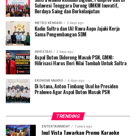
Pemerintah kemarin memberikan bantuan untuk 50%
Sulawesi Tenggara Dorong UMKM Inovatif,
bayarnya, teknisnya sedang kita siapkan,” imbuh Menko
Berdaya Saing dan Berkelanjutan
Airlangga sebagaimana dikutip dari laman
kemenkeu.go.id.
METRO KENDARI
3 days ago
Kadin Sultra dan IAI Rawa Aopa Jajaki Kerja
Sama Pengembangan SDM
Lebih lanjut, Menko Airlangga juga menyampaikan
pemerintah akan menyiapkan fasilitas melalui BPJS
Ketenagakerjaan untuk kepemilikan maupun renovasi
INVESTASI
5 days ago
Aspal Buton Didorong Masuk PSN, GMNI:
rumah, serta program cash for work di sektor
Hilirisasi Harus Beri Nilai Tambah Untuk Sultra
perhubungan dan perumahan.
Menkeu Purbaya menegaskan dukungan penuh
EKONOMI MAKRO
6 days ago
Di Istana, Anton Timbang Usul ke Presiden
Kementerian Keuangan dari sisi anggaran. Menkeu juga
Prabowo Agar Aspal Buton Masuk PSN
menyampaikan bahwa pemerintah akan membentuk
Tim Akselerasi Program Prioritas untuk memastikan
program-program prioritas pemerintah berjalan lebih
cepat dan efektif.
TRENDING
ENTERTAINMENT
7 years ago
“Semua sudah dijelaskan Pak Menko. Tapi yang jelas
Inul Vista Tawarkan Promo Karaoke