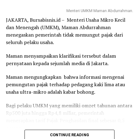
pajak juga tertekan oleh fluktuasi harga nikel di pasar
global serta menurunnya permintaan ekspor aspal
Menteri UMKM Maman Abdurrahman.
Buton.
JAKARTA, Bursabisnis.id – Menteri Usaha Mikro Kecil
dan Menengah (UMKM), Maman Abdurrahman
Kondisi pasar global yang tidak menentu membuat
menegaskan pemerintah tidak memungut pajak dari
kontribusi sektor pertambangan terhadap pajak daerah
seluruh pelaku usaha.
belum pulih sepenuhnya.
Maman menyampaikan klarifikasi tersebut dalam
Iman juga mengungkapkan bahwa kontraksi penerimaan
pernyataan kepada sejumlah media di Jakarta.
pajak tercermin pada sejumlah jenis pajak utama.
Maman mengungkapkan bahwa informasi mengenai
Seperti pada Pajak Bumi dan Bangunan (PBB) tercatat
pemungutan pajak terhadap pedagang kaki lima atau
turun hingga 62,44 persen.
usaha ultra-mikro adalah kabar bohong.
KemudianbPajak Pertambahan Nilai (PPN) juga
Bagi pelaku UMKM yang memiliki omzet tahunan antara
mengalami penurunan signifikan sebesar 32,05 persen
Rp500 juta hingga Rp4,8 miliar, pemerintah
dibandingkan tahun lalu.
menerapkan tarif Pajak Penghasilan final sebesar 0,5
persen.
Tekanan penerimaan semakin terasa dengan adanya
CONTINUE READING