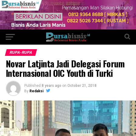
RUPA-RUPA
Novar Latjinta Jadi Delegasi Forum
Internasional OIC Youth di Turki
Published
8 years ago
on
October 21, 2018
By
Redaksi