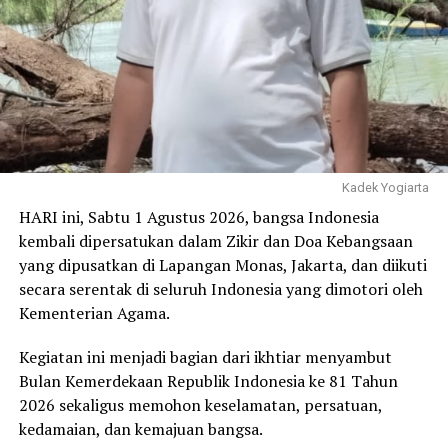
Ahed Diskusi Hal ini
Strategis Dibahas pada
October 23, 2018
Forum ICYF-DC
In "Rupa-rupa"
October 26, 2018
In "KOMUNITAS"
Pengangguran di Dunia
Dibahas pada Forum OIC
October 24, 2018
In "Rupa-rupa"
Kadek Yogiarta
HARI ini, Sabtu 1 Agustus 2026, bangsa Indonesia
RELATED TOPICS:
#FORUM OIC
#LATJINTA
#NOVAR
#PEKAT IB
#TURKI
kembali dipersatukan dalam Zikir dan Doa Kebangsaan
yang dipusatkan di Lapangan Monas, Jakarta, dan diikuti
UP NEXT
secara serentak di seluruh Indonesia yang dimotori oleh
Lion Air JT-771 Delay, Ini Penyebabnya
Kementerian Agama.
DON'T MISS
Pecundangi Pers Konsel, JOIN Kendari FC Melenggang 16
Kegiatan ini menjadi bagian dari ikhtiar menyambut
Besar Liga Media
Bulan Kemerdekaan Republik Indonesia ke 81 Tahun
2026 sekaligus memohon keselamatan, persatuan,
kedamaian, dan kemajuan bangsa.