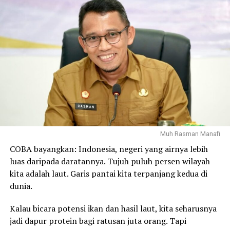
digital, meningkatnya polarisasi dalam kehidupan
bermasyarakat, ancaman intoleransi, kerusakan
lingkungan, serta bencana alam yang datang silih
berganti.
Di sisi lain, tantangan moral seperti menurunnya
integritas, menguatnya individualisme, dan mulai
memudarnya semangat gotong royong menjadi
pekerjaan rumah yang tidak kalah penting.
Tantangan-tantangan tersebut menunjukkan bahwa
Indonesia tidak hanya membutuhkan pembangunan fisik
Muh Rasman Manafi
dan kemajuan teknologi, tetapi juga penguatan karakter,
COBA bayangkan: Indonesia, negeri yang airnya lebih
persatuan, dan ketahanan moral bangsa.
luas daripada daratannya. Tujuh puluh persen wilayah
kita adalah laut. Garis pantai kita terpanjang kedua di
Dalam konteks itulah doa menjadi kekuatan spiritual
dunia.
yang menyertai setiap ikhtiar bangsa. Zikir dan doa
bersama lintas agama bukanlah pelarian dari persoalan,
Kalau bicara potensi ikan dan hasil laut, kita seharusnya
melainkan ikhtiar batin untuk memohon pertolongan
jadi dapur protein bagi ratusan juta orang. Tapi
Tuhan Yang Maha Esa agar setiap usaha membangun