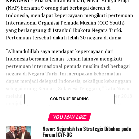
KENDARI
– Pria kelahiran Kendari, Novar Aditya Praja
(NAP) bersama 9 orang dari berbagai daerah di
Indonesia, mendapat kepercayaan mengikuti pertemuan
Internasional Organisai Pemuda Muslim (OIC Youth)
yang berlangsung di Istanbul Ibukota Negara Turki.
Pertemuan tersebut diikuti lebih 30 negara di dunia.
“Alhamdulillah saya mendapat kepercayaan dari
Indonesia bersama teman-teman lainnya mengikuti
pertemuan internasional pemuda muslim dari berbagai
negara di Negara Turki. Ini merupakan kehormatan
dapat menjadi delegasi Indonesia, sekaligus kebanggaan
sebagai orang Kendari, Sulawesi Tenggara, “ kata Novar
melalui pesan Whatsapp, Sabtu malam 20 Oktober 2018
CONTINUE READING
menjelang keberangkatan menuju Turki di Bandara
Internasional Soekarno-Hatta (Soetta).
YOU MAY LIKE
Dijelaskan Novar anak dari keluarga Nasrun Latjinta,
Novar: Sejumlah Isu Strategis Dibahas pada
forum Pemuda Konferensi Islam untuk Dialog dan Kerja
Forum ICYF-DC