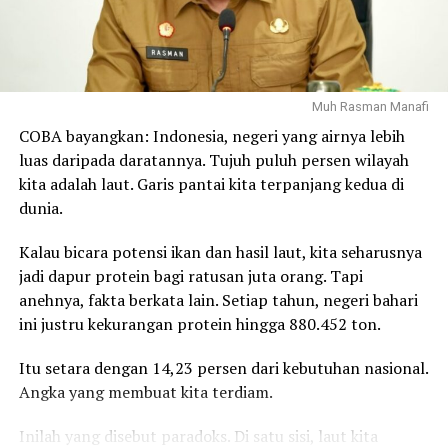
memudarnya semangat gotong royong menjadi
pekerjaan rumah yang tidak kalah penting.
Tantangan-tantangan tersebut menunjukkan bahwa
Indonesia tidak hanya membutuhkan pembangunan fisik
Muh Rasman Manafi
dan kemajuan teknologi, tetapi juga penguatan karakter,
COBA bayangkan: Indonesia, negeri yang airnya lebih
persatuan, dan ketahanan moral bangsa.
luas daripada daratannya. Tujuh puluh persen wilayah
kita adalah laut. Garis pantai kita terpanjang kedua di
Dalam konteks itulah doa menjadi kekuatan spiritual
dunia.
yang menyertai setiap ikhtiar bangsa. Zikir dan doa
bersama lintas agama bukanlah pelarian dari persoalan,
Kalau bicara potensi ikan dan hasil laut, kita seharusnya
melainkan ikhtiar batin untuk memohon pertolongan
jadi dapur protein bagi ratusan juta orang. Tapi
Tuhan Yang Maha Esa agar setiap usaha membangun
anehnya, fakta berkata lain. Setiap tahun, negeri bahari
Indonesia diberikan jalan yang terbaik.
ini justru kekurangan protein hingga 880.452 ton.
Doa menjadi energi moral yang menguatkan optimisme,
Itu setara dengan 14,23 persen dari kebutuhan nasional.
mempererat persaudaraan, dan mengingatkan bahwa
Angka yang membuat kita terdiam.
setiap keberhasilan bangsa tidak hanya ditentukan oleh
kemampuan manusia, tetapi juga oleh nilai-nilai
Inilah yang disebut paradoks. Di satu sisi, laut kita