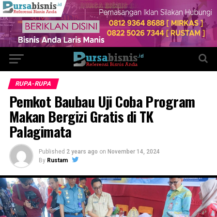
RUPA-RUPA
Pemkot Baubau Uji Coba Program
Makan Bergizi Gratis di TK
Palagimata
Published
2 years ago
on
November 14, 2024
By
Rustam