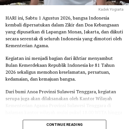
terus mulai dari satuan pendidikan selanjutnya adalah
Kadek Yogiarta
Sekolah Dasar, kemudian Sekolah Menengah Pertama
HARI ini, Sabtu 1 Agustus 2026, bangsa Indonesia
sehingga akan membentuk pola dan kebiasaan.
kembali dipersatukan dalam Zikir dan Doa Kebangsaan
yang dipusatkan di Lapangan Monas, Jakarta, dan diikuti
Sedangkan Kadis Kesehatan dr Lukman, SP.PD
secara serentak di seluruh Indonesia yang dimotori oleh
mengungkapkan, perhitungan kalori akan dilakukan
Kementerian Agama.
pada uji coba selanjutnya, dalam hitungan berkisar
antara 1100 sampai 2000 KKal yang diberikan buat
Kegiatan ini menjadi bagian dari ikhtiar menyambut
anak-anak.
Bulan Kemerdekaan Republik Indonesia ke 81 Tahun
2026 sekaligus memohon keselamatan, persatuan,
Kemudian, selanjutnya yang menjadi pegangan adalah
kedamaian, dan kemajuan bangsa.
bagaimana pangan lokal yang bergizi, protein hewani
tinggi itu bisa digunakan untuk masyarakat.
Dari bumi Anoa Provinsi Sulawesi Tenggara, kegiatan
serupa juga akan dilaksanakan oleh Kantor Wilayah
Penulis : Icha
Kementerian Agama Provinsi Sulawesi Tenggara di
halaman kantor wilayah mulai pukul 18.00 WITA hingga
Post Views:
1,243
selesai.
CONTINUE READING
Pemkot Baubau Uji Coba
Kendalikan Inflasi 2025-2027,