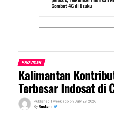
Combat 4G di Usuku
PROVIDER
Kalimantan Kontribu
Terbesar Indosat di 
Published
1 week ago
on
July 29, 2026
By
Rustam