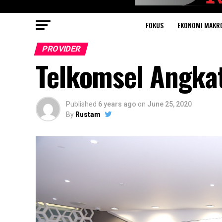
FOKUS
EKONOMI MAKR
PROVIDER
Telkomsel Angkat
Published
6 years ago
on
June 25, 2020
By
Rustam