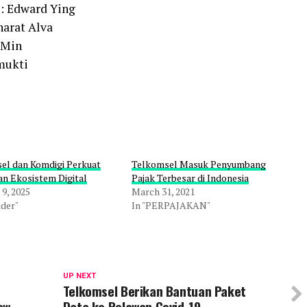
 : Edward Ying
harat Alva
 Min
mukti
el dan Komdigi Perkuat
Telkomsel Masuk Penyumbang
n Ekosistem Digital
Pajak Terbesar di Indonesia
9, 2025
March 31, 2021
ider"
In "PERPAJAKAN"
UP NEXT
Telkomsel Berikan Bantuan Paket
ew
Data ke Relawan Covid-19