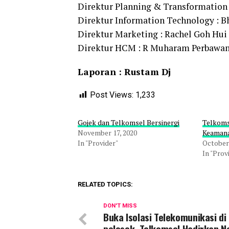
Direktur Planning & Transformation
Direktur Information Technology : B
Direktur Marketing : Rachel Goh Hui
Direktur HCM : R Muharam Perbawa
Laporan : Rustam Dj
Post Views:
1,233
Gojek dan Telkomsel Bersinergi
Telkoms
November 17, 2020
Keamana
In "Provider"
October 
In "Prov
RELATED TOPICS:
DON'T MISS
Buka Isolasi Telekomunikasi di
pelosok, Telkomsel Hadirkan N