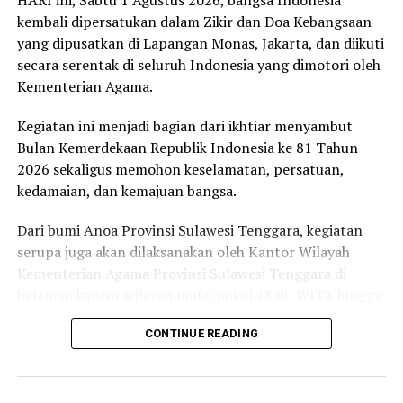
HARI ini, Sabtu 1 Agustus 2026, bangsa Indonesia
Penyebab
kembali dipersatukan dalam Zikir dan Doa Kebangsaan
yang dipusatkan di Lapangan Monas, Jakarta, dan diikuti
Ada banyak faktor yang mendorong seseorang
secara serentak di seluruh Indonesia yang dimotori oleh
melakukan tindakan bunuh diri.
Kementerian Agama.
Beberapa di antaranya adalah;
Kegiatan ini menjadi bagian dari ikhtiar menyambut
Bulan Kemerdekaan Republik Indonesia ke 81 Tahun
1) masalah kesehatan mental seperti depresi, gangguan
2026 sekaligus memohon keselamatan, persatuan,
kecemasan, dan stres berat;
kedamaian, dan kemajuan bangsa.
2) Tekanan sosial dan ekonomi, seperti pengangguran,
Dari bumi Anoa Provinsi Sulawesi Tenggara, kegiatan
kemiskinan, atau konflik dalam keluarga atau orang
serupa juga akan dilaksanakan oleh Kantor Wilayah
terdekat;
Kementerian Agama Provinsi Sulawesi Tenggara di
halaman kantor wilayah mulai pukul 18.00 WITA hingga
3) Minimnya dukungan psikologis dan layanan
selesai.
kesehatan mental. ;
CONTINUE READING
Tokoh-tokoh lintas agama akan hadir bersama untuk
4) Efek penularan (copycat effect), dimana kasus bunuh
memanjatkan doa bagi bangsa. Kehadiran mereka
diri yang terekspos secara luas justru memicu tindakan
mencerminkan bahwa keberagaman agama di Indonesia
serupa di lokasi yang sama. Dalam konteks Jembatan