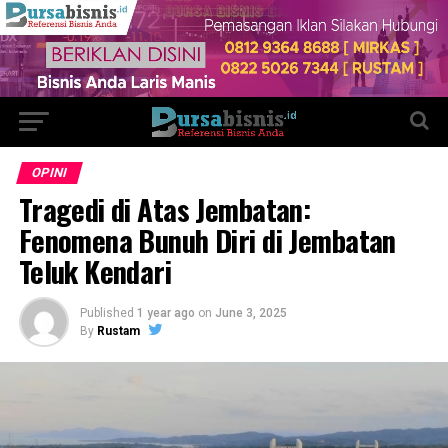
OPINI
Tragedi di Atas Jembatan:
Fenomena Bunuh Diri di Jembatan
Teluk Kendari
Published
1 year ago
on
June 3, 2025
By
Rustam