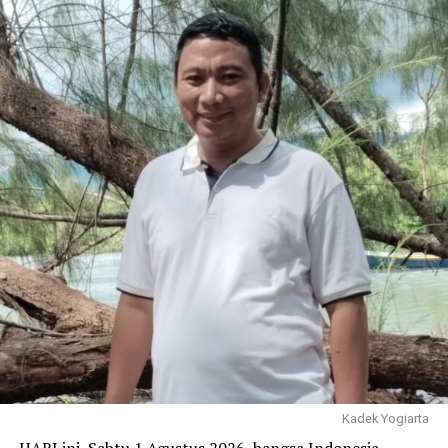
hotspot tempat yang memiliki daya tarik tertentu
sebagai lokasi bunuh diri.
Di banyak negara, jembatan sering kali menjadi simbol
ambivalen: di satu sisi sebagai lambang penghubung
kehidupan, disisi lain menjadi tempat mengakhiri hidup.
Menurut teori Efek Werther (Werther Effect) bahwa
kejadian atau fenomena dimana seseorang melakukan
bunuh diri setelah terinspirasi oleh kasus bunuh diri
sebelumnya yang mendapat perhatian media luas.
Jika suatu tempat sudah dikenal sebagai “lokasi bunuh
diri”, berita atau cerita tentangnya dapat memicu orang
lain yang sedang mengalami krisis untuk melakukan hal
yang sama di Lokasi yang sama.
Hal inilah yang terjadi saat ini di jembatan Teluk Kendari
dan berharap menjadi yang terakhir.
Kadek Yogiarta