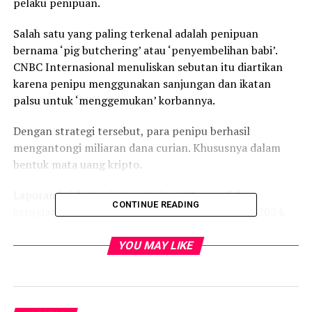
pelaku penipuan.
Salah satu yang paling terkenal adalah penipuan
bernama ‘pig butchering’ atau ‘penyembelihan babi’.
CNBC Internasional menuliskan sebutan itu diartikan
karena penipu menggunakan sanjungan dan ikatan
palsu untuk ‘menggemukan’ korbannya.
Dengan strategi tersebut, para penipu berhasil
mengantongi miliaran dana curian. Khususnya dalam
bentuk mata uang kripto.
Laporan kejahatan internet dari FBI menuliskan
CONTINUE READING
kerugian penipuan investasi melonjak 38% pada 2024.
Ini menjadi rekor tertinggi sebagaimana dilansir dari
laman CNBCIndonesia.com.
YOU MAY LIKE
Sementara itu dana yang dilaporkan dicuri senilai
US$4,57 miliar (Rp 71,1 triliun). Sebanyak US$3,96
miliar (Rp 61,6 triliun) disebut terkait investor kripto