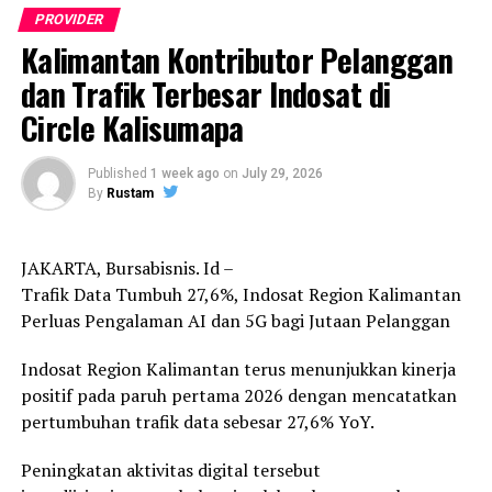
pemerintah, untuk membangun industri Aspal Buton
PROVIDER
yang memberikan manfaat nyata bagi masyarakat
Kalimantan Kontributor Pelanggan
Sulawesi Tenggara.
dan Trafik Terbesar Indosat di
” DPP GMNI Bidang ESDM mendukung Aspal Buton
Circle Kalisumapa
masuk PSN. Tetapi kami ingin menegaskan bahwa
hilirisasi jangan hanya menjadi jargon. Hilirisasi harus
Published
1 week ago
on
July 29, 2026
menghasilkan nilai tambah, membuka lapangan kerja,
By
Rustam
meningkatkan pendapatan daerah, membangun industri
di daerah penghasil dan pada akhirnya meningkatkan
kesejahteraan rakyat Sulawesi Tenggara,” tegasnya.
JAKARTA, Bursabisnis. Id –
Trafik Data Tumbuh 27,6%, Indosat Region Kalimantan
Menurut GMNI, Aspal Buton bukan sekadar komoditas
Perluas Pengalaman AI dan 5G bagi Jutaan Pelanggan
tambang, melainkan salah satu kekayaan alam strategis
yang dapat menjadi instrumen untuk memperkuat
Indosat Region Kalimantan terus menunjukkan kinerja
kedaulatan industri nasional
positif pada paruh pertama 2026 dengan mencatatkan
pertumbuhan trafik data sebesar 27,6% YoY.
Karena itu, apabila pemerintah serius menjadikan
hilirisasi sebagai strategi pembangunan nasional, maka
Peningkatan aktivitas digital tersebut
Pulau Buton harus ditempatkan sebagai bagian penting