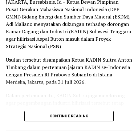
JAKARTA, Bursabisnis. Id – Ketua Dewan Pimpinan
kasus tersebut membuat tantangan sendiri untuk
Pusat Gerakan Mahasiswa Nasional Indonesia (DPP
melakukan penyitaan dana yang dicuri.
GMNI) Bidang Energi dan Sumber Daya Mineral (ESDM),
Adi Maliano menyatakan dukungan terhadap dorongan
Sumber : CNBCIndonesia.com
Kamar Dagang dan Industri (KADIN) Sulawesi Tenggara
Penulis : Tam
agar hilirisasi Aspal Buton masuk dalam Proyek
Post Views:
9,055
Strategis Nasional (PSN)
RELATED TOPICS:
Usulan tersebut disampaikan Ketua KADIN Sultra Anton
UP NEXT
Timbang dalam pertemuan jajaran KADIN se-Indonesia
Presiden Prabowo Luncurkan Badan Pengelola Investasi
dengan Presiden RI Prabowo Subianto di Istana
Daya Anagata Nusantara
Merdeka, Jakarta, pada 31 Juli 2026.
DON'T MISS
Perumda Utama Sultra dan PT Medco Infrastruktur
Dalam pertemuan itu, KADIN Sultra juga mendorong
Indonesia Teken Kerjasama Investasi SPAM, Nilainya
agar pengembangan industri hilirisasi tersebut tetap
Capai Rp 5,5 Triliun
berpusat di Pulau Buton sebagai daerah penghasil.
CONTINUE READING
Ketua DPP GMNI Bidang ESDM Adi Maliano menilai
momentum tersebut harus menjadi pintu masuk bagi