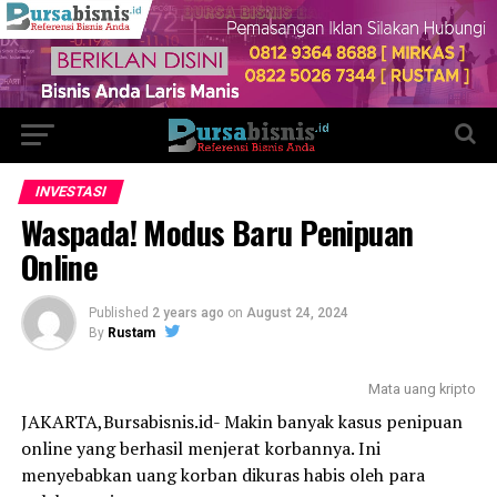
INVESTASI
Waspada! Modus Baru Penipuan
Online
Published
2 years ago
on
August 24, 2024
By
Rustam
Mata uang kripto
JAKARTA,Bursabisnis.id- Makin banyak kasus penipuan
online yang berhasil menjerat korbannya. Ini
menyebabkan uang korban dikuras habis oleh para