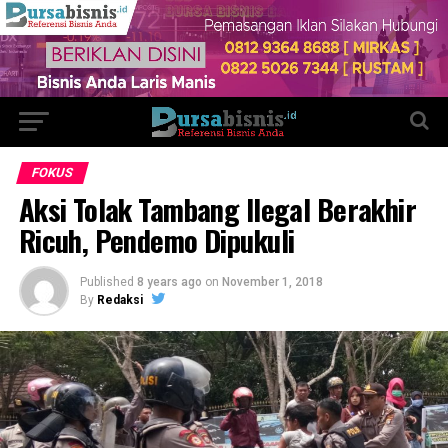
FOKUS
Aksi Tolak Tambang Ilegal Berakhir
Ricuh, Pendemo Dipukuli
Published
8 years ago
on
November 1, 2018
By
Redaksi