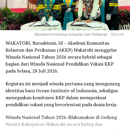
Menurut dia, ada dugaan besar bahwa oknum kepolisian
tersebut juga membayar gerakan untuk aksi demonstrasi
beberapa hari lalu. Olehnya itu, Alfin mendesak pihak
Kapolda agar segera menindaklanjuti dugaan
Post Views:
1,946
keterlibatan oknum kepolisian tersebut.
Akademi Komunitas Kelautan dan Perikanan. - foto:ist-
“Kami mendesak Bapak Kapolda Sultra, agar segera
WAKATOBI, Bursabisnis. Id – Akademi Komunitas
Oknum Polisi Diduga Back up
JPKP Beberkan Identitas
menindaki secara tegas oknum kepolisian yang
Pertambangan Ilegal di
Dalang dan Motif Teror
Kelautan dan Perikanan (AKKP) Wakatobi menggelar
membekingi aktivitas pertambangan tersebut,” tegas
Konut
Pertambangan di Boenaga
Wisuda Nasional Tahun 2026 secara hybrid sebagai
November 1, 2018
October 30, 2018
Alfin.
bagian dari Wisuda Nasional Pendidikan Vokasi KKP
In "Fokus"
In "Fokus"
pada Selasa, 28 Juli 2026.
Untuk diketahui, pihak ESDM yang memiliki kewenangan
Dituding Ingkar Janji, Begini
untuk menghentikan operasional perusahan tersebut
Bantahan PT. VDNI
Kegiatan ini menjadi wisuda pertama yang mengusung
November 10, 2018
sudah melayangkan surat pemberhentian operasional.
identitas baru Ocean Institute of Indonesia, sekaligus
In "Rupa-rupa"
Namun, perusahaan tambang tersebut tidak
menegaskan komitmen KKP dalam memperkuat
mengindahkan. Kemudian, Kementerian Energi dan
pendidikan vokasi yang berorientasi pada dunia kerja.
Sumber Daya Mineral RI, Direktorat Jenderal Batubara
RELATED TOPICS:
#AKSI MASA
#BEKINGI
#DEMO
dalam surat nomor: 1018/30.01/DJB/2018, menjelaskan
Wisuda Nasional Tahun 2026 dilaksanakan di Gedung
#KACAU
#POLISI
#TAMBANG ILEGAL
bahwa IUP OP PT. SJM berakhir demi hukum dan curator
Wanita Kabupaten Wakatobi secara luring dan
UP NEXT