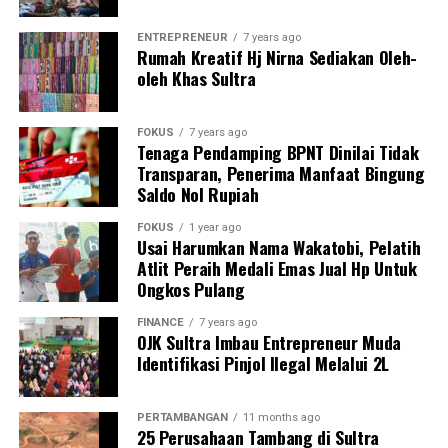
dinilai perlu diperiksa untuk mengungkap dugaan
kejahatan atau potensi keterlibatan dalam masifnya
ENTREPRENEUR
7 years ago
aktivitas ilegal tersebut.
Rumah Kreatif Hj Nirna Sediakan Oleh-
oleh Khas Sultra
Rangkaian aktivitas perusakan hutan ini dinilai
melanggar Undang-Undang Nomor 18 Tahun 2013
FOKUS
7 years ago
tentang Pencegahan dan Pemberantasan Perusakan
Tenaga Pendamping BPNT Dinilai Tidak
Hutan, dengan ancaman pidana hingga 15 tahun
Transparan, Penerima Manfaat Bingung
Saldo Nol Rupiah
penjara dan denda maksimal Rp100 miliar.
FOKUS
1 year ago
Menanggapi tudingan tersebut, Kepala Seksi SPTN II
Usai Harumkan Nama Wakatobi, Pelatih
TN Rawa Aopa Watumohai, Aris, berdalih bahwa
Atlit Peraih Medali Emas Jual Hp Untuk
penghancuran telah mengambil langkah pengawasan.
Ongkos Pulang
Menurutnya, lahan sawit yang sudah ada, telah
FINANCE
7 years ago
dipasangi rencana Satgas Penertiban Kawasan Hutan
OJK Sultra Imbau Entrepreneur Muda
(PKH).
Identifikasi Pinjol Ilegal Melalui 2L
“Untuk lahan sawit yang sudah ada, kami sudah
PERTAMBANGAN
11 months ago
memasang rencana Satgas Penertiban Kawasan Hutan
25 Perusahaan Tambang di Sultra