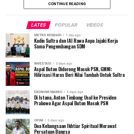
CONTINUE READING
Temuan warga menunjukkan kerusakan yang tersebar di
beberapa kabupaten. Di Kolaka Timur, tepatnya Desa
LATES
POPULAR
VIDEOS
Bou dan Desa Awiu, melaporkan adanya pembukaan
lahan luas serta pembangunan fasilitas pemerintah
METRO KENDARI
1 day ago
Kadin Sultra dan IAI Rawa Aopa Jajaki Kerja
menggunakan anggaran negara. Sementara di
Sama Pengembangan SDM
Kabupaten Bombana, aktivitas ilegal mencakup
percetakan sawah hingga perkebunan sawit dan
cengkeh yang diperkirakan mencapai ribuan hektare.
INVESTASI
3 days ago
Aspal Buton Didorong Masuk PSN, GMNI:
Hilirisasi Harus Beri Nilai Tambah Untuk Sultra
Kondisi ini memicu kritik keras, terutama terkait dengan
asas keadilan hukum bagi warga setempat. Kamarudin,
warga Desa Tatangga, mengungkapkan kekecewaannya,
EKONOMI MAKRO
4 days ago
Di Istana, Anton Timbang Usul ke Presiden
warga lokal justru diancam pidana saat mengajukan izin
Prabowo Agar Aspal Buton Masuk PSN
pinjam pakai lahan untuk kebutuhan ketahanan pangan.
“Yang kami minta hanya lahan untuk sawah, itu pun
OPINI
5 days ago
sifatnya pinjam pakai. Tapi justru kami diancam akan
Doa Kebangsaan Ikhtiar Spiritual Merawat
Persatuan Bangsa
dipidana,” ujarnya, Jumat, 24 April 2026.