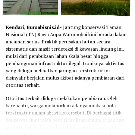
pembalap ART yang turun di kelas Junior NS250cc
melalui Ahmad Azel Savero. Azel berhasil meraih podium
ketiga pada Race 1 dan podium kedua pada Race 2.
Kendari, Bursabisnis.id-
Jantung konservasi Taman
Azel mengaku mendapatkan banyak pengalaman baru di
Nasional (TN) Rawa Aopa Watumohai kini berada dalam
kelas tersebut, terutama dalam mengendalikan motor
ancaman serius. Praktik perusakan hutan secara
dengan kapasitas mesin yang lebih besar.
sistematis dan masif terdeteksi di kawasan lindung ini,
mulai dari pembukaan lahan skala besar hingga
“Alhamdulillah bisa meraih podium perdana untuk ART.
pembangunan infrastruktur ilegal. Ironisnya, aktivitas
Banyak pembelajaran yang saya dapat karena karakter
yang diduga melibatkan jaringan terstruktur ini
motor 250cc sangat berbeda dan membutuhkan kontrol
disinyalir berjalan mulus akibat adanya pembiaran dari
yang lebih baik,” tutup Azel.
otoritas terkait.
Laporan : Kas
Otoritas terkait diduga melakukan pembiaran. Oleh
Editor : Tam
karena itu, warga melaporkan adanya indikasi pola
terstruktur dalam aktivitas tersebut. Di berbagai titik
Post Views:
5,537
konservasi, kini telah berdiri fasilitas umum, organisasi,
jaringan listrik, hingga bangunan sarang walet yang
dianggap dilarang di kawasan lindung.