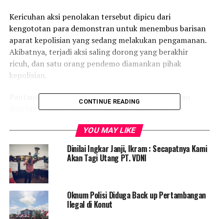
Kericuhan aksi penolakan tersebut dipicu dari
kengototan para demonstran untuk menembus barisan
aparat kepolisian yang sedang melakukan pengamanan.
Akibatnya, terjadi aksi saling dorong yang berakhir
ricuh, dan satu orang pendemo diamankan pihak
kepolisian.
Pantauan bursabisnis.id, pendemo yang diamankan
CONTINUE READING
digiring ke dalam kantor Mapolda Sultra. Pria
berperawakan kecil dan berambut panjang itu nampak
YOU MAY LIKE
mencoba menahan tendangan dan pukulan dari oknum
aparat polisi yang sedang melakukan pengamanan.
Dinilai Ingkar Janji, Ikram : Secapatnya Kami
Akan Tagi Utang PT. VDNI
Dari tuntutan masa aksi, k
edatangan mereka ke Mapolda
Sultra dengan maksud untuk melaporkan oknum
kepolisian yang diduga membekingi aktivitas
Oknum Polisi Diduga Back up Pertambangan
pertambangan illegal di Kabupaten Konut. Salah satu
Ilegal di Konut
oknum polisi yang disebut Korlap BMPP turut terlibat