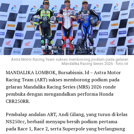
menegaskan, pendidikan vokasi harus menghasilkan
lulusan yang kompeten, tersertifikasi, dan siap
memasuki dunia kerja.
Sebanyak 18 orang dari 31 yang melaksanakan Wisuda
telah memasuki masa pelatihan untuk bekerja di Jepang,
sementara 3 lulusan lainnya telah diterima bekerja di
sektor industri pariwisata di Kabupaten Wakatobi.
Astra Motor Racing Team sukses memborong podium pada gelaran
Mandalika Racing Series 2026. -foto:ist
Capaian tersebut menunjukkan keberhasilan pendidikan
MANDALIKA LOMBOK, Bursabisnis. Id – Astra Motor
vokasi AKKP Wakatobi yang mengedepankan
Racing Team (ART) sukses memborong podium pada
pembelajaran berbasis praktik, sertifikasi kompetensi,
gelaran Mandalika Racing Series (MRS) 2026 ronde
dan kemitraan dengan dunia usaha dan dunia industri.
pembuka dengan mengandalkan performa Honda
CBR250RR.
Pada rangkaian wisuda, AKKP Wakatobi
menandatangani perjanjian kerja sama dengan Dunia
Pembalap andalan ART, Andi Gilang, yang turun di kelas
Usaha dan Dunia Industri (DUDI), yaitu PT Wisata
NS250cc, berhasil menyapu bersih podium pertama
Kepulauan Indonesia dan Koperasi Family Garden.
pada Race 1, Race 2, serta Superpole yang berlangsung