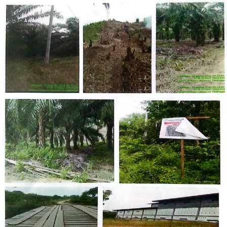
pembuka kali ini, saya juga merasakan feeling dengan
motor sangat baik setelah berhasil sapu bersih kelas
NS250cc ditambah podium di kelas NS150cc juga,”
tambah Gilang.
Dominasi ART juga berlanjut di kelas Junior Indonesia
Talent Cup. Pembalap Resky YH sukses meraih double
winner meski sempat menghadapi kendala long lap
penalty pada Race 1 hari sabtu kemarin.
“Alhamdulillah meski start dari grid belakang dan
ditambah long lap penalty karena melakukan kesalahan
saat QTT, tetap tidak melunturkan semangat saya
untuk raih podium di kelas tersebut,” beber Resky YH.
Hasil tersebut menempatkan Resky sebagai pemimpin
klasemen sementara di ronde pertama musim ini.
Sementara itu, kontribusi positif juga datang dari