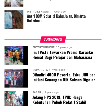
Ia menambahkan bahwa ancaman tersebut melibatkan
METRO KENDARI
1 week ago
rencana pengerahan aparat penegak hukum.
Antri BBM Solar di Bahu Jalan, Dimintai
Retribusi
“Disebutkan akan melibatkan anggota Reskrim untuk
memproses warga jika tetap membuka lahan,”
imbuhnya.
TRENDING
Padahal, warga Desa Tatangga dan Desa Lanowulu
ENTERTAINMENT
7 years ago
Inul Vista Tawarkan Promo Karaoke
mengklaim telah mengajukan proposal resmi sejak 22
Hemat Bagi Pelajar dan Mahasiswa
Desember 2025 namun tidak mendapatkan tanggapan.
“Jangan sampai hukum hanya tajam ke bawah, tapi
RUPA-RUPA
7 years ago
Dihadiri 4000 Peserta, Esku UHO dan
tumpul ke atas,” tegas Kamarudin.
Inklusi Keuangan OJK Sukses Digelar
Masyarakat mendesak aparat penegak hukum
melakukan penyelidikan menyeluruh, termasuk
PASAR
7 years ago
memeriksa Kepala Balai TN Rawa Aopa Watumohai,
Jelang HPS 2019, TPID: Harga
Kebutuhan Pokok Relatif Stabil
Yarman, serta Kepala Seksi SPTN II, Aris. Keduanya