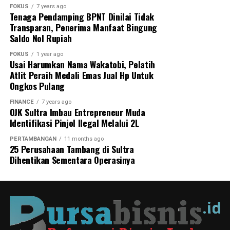
Yarman, serta Kepala Seksi SPTN II, Aris. Keduanya
FOKUS
7 years ago
Tenaga Pendamping BPNT Dinilai Tidak
dinilai perlu diperiksa untuk mengungkap dugaan
Transparan, Penerima Manfaat Bingung
kejahatan atau potensi keterlibatan dalam masifnya
Saldo Nol Rupiah
aktivitas ilegal tersebut.
FOKUS
1 year ago
Usai Harumkan Nama Wakatobi, Pelatih
Rangkaian aktivitas perusakan hutan ini dinilai
Atlit Peraih Medali Emas Jual Hp Untuk
melanggar Undang-Undang Nomor 18 Tahun 2013
Ongkos Pulang
tentang Pencegahan dan Pemberantasan Perusakan
Hutan, dengan ancaman pidana hingga 15 tahun
FINANCE
7 years ago
OJK Sultra Imbau Entrepreneur Muda
penjara dan denda maksimal Rp100 miliar.
Identifikasi Pinjol Ilegal Melalui 2L
Menanggapi tudingan tersebut, Kepala Seksi SPTN II
PERTAMBANGAN
11 months ago
TN Rawa Aopa Watumohai, Aris, berdalih bahwa
25 Perusahaan Tambang di Sultra
Dihentikan Sementara Operasinya
penghancuran telah mengambil langkah pengawasan.
Menurutnya, lahan sawit yang sudah ada, telah
dipasangi rencana Satgas Penertiban Kawasan Hutan
(PKH).
“Untuk lahan sawit yang sudah ada, kami sudah