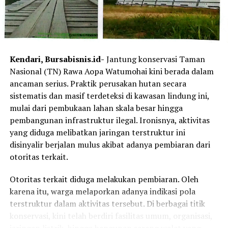
Sementara itu, kontribusi positif juga datang dari
pembalap ART yang turun di kelas Junior NS250cc
melalui Ahmad Azel Savero. Azel berhasil meraih podium
ketiga pada Race 1 dan podium kedua pada Race 2.
Kendari, Bursabisnis.id-
Jantung konservasi Taman
Azel mengaku mendapatkan banyak pengalaman baru di
Nasional (TN) Rawa Aopa Watumohai kini berada dalam
kelas tersebut, terutama dalam mengendalikan motor
ancaman serius. Praktik perusakan hutan secara
dengan kapasitas mesin yang lebih besar.
sistematis dan masif terdeteksi di kawasan lindung ini,
mulai dari pembukaan lahan skala besar hingga
“Alhamdulillah bisa meraih podium perdana untuk ART.
pembangunan infrastruktur ilegal. Ironisnya, aktivitas
Banyak pembelajaran yang saya dapat karena karakter
yang diduga melibatkan jaringan terstruktur ini
motor 250cc sangat berbeda dan membutuhkan kontrol
disinyalir berjalan mulus akibat adanya pembiaran dari
yang lebih baik,” tutup Azel.
otoritas terkait.
Laporan : Kas
Otoritas terkait diduga melakukan pembiaran. Oleh
Editor : Tam
karena itu, warga melaporkan adanya indikasi pola
terstruktur dalam aktivitas tersebut. Di berbagai titik
Post Views:
5,536
konservasi, kini telah berdiri fasilitas umum, organisasi,
jaringan listrik, hingga bangunan sarang walet yang