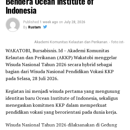
Bendera Ocean Institute of
sebagian besar usia 2 tahun hingga 21 tahun.
Indonesia
Sementara itu untuk pengasuhnya sendiri berjumlah 5
orang.
Published
1 week ago
on
July 28, 2026
By
Rustam
Anak – anak yang berada dalam panti asuhan tetap
menjalani pendidikan selayaknya anak lainnya.
Akademi Komunitas Kelautan dan Perikanan. - foto:ist-
WAKATOBI, Bursabisnis. Id – Akademi Komunitas
Kelautan dan Perikanan (AKKP) Wakatobi menggelar
Wisuda Nasional Tahun 2026 secara hybrid sebagai
bagian dari Wisuda Nasional Pendidikan Vokasi KKP
pada Selasa, 28 Juli 2026.
Penulis: Mery Oktavia
Kegiatan ini menjadi wisuda pertama yang mengusung
Post Views:
685
identitas baru Ocean Institute of Indonesia, sekaligus
RELATED TOPICS:
#ANAK
#BANTUAN
BAKTI SOSIAL
menegaskan komitmen KKP dalam memperkuat
BEEBOX
INTERIOR
KENDARI
PANTI ASUHAN AL IKHLAS
pendidikan vokasi yang berorientasi pada dunia kerja.
SULTRA
Wisuda Nasional Tahun 2026 dilaksanakan di Gedung
UP NEXT