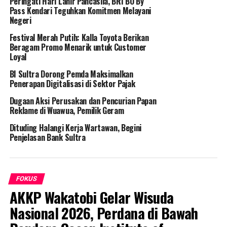
Peringati Hari Lahir Pancasila, BRI BO By
Pass Kendari Teguhkan Komitmen Melayani
Lebih lanjut, Bian juga menjelaskan alasan memberikan
Negeri
santunan ke Panti Asuhan Al-Ikhlas.
Festival Merah Putih: Kalla Toyota Berikan
“Alasanya kami ke sini, karena memang dari keluarga
Beragam Promo Menarik untuk Customer
Loyal
setiap tahun selalu ke sini dan saya sudah rekomendasi
ke atasan untuk berbagi kesini. Karena di sini mayoritas
BI Sultra Dorong Pemda Maksimalkan
anak – anak semua,” ujar Bian.
Penerapan Digitalisasi di Sektor Pajak
Dugaan Aksi Perusakan dan Pencurian Papan
Ia berharap dengan bantuan pokok seperti beras, susu,
Reklame di Wuawua, Pemilik Geram
bermanfaat bagi anak-anak panti ini.
Dituding Halangi Kerja Wartawan, Begini
Penjelasan Bank Sultra
Kepala Pengasuh Al-Ikhlas, Hasnani mengucapakan rasa
terima kasih atas bantuan yang diberikan Beebox.
“Saya sangat ucapakan terima kasih atas bantuannya. Di
FOKUS
sini ada 38 anak yatim, 23 laki – laki dan 15 perempuan
AKKP Wakatobi Gelar Wisuda
yang kami asuh,” ujar Hasnani.
Nasional 2026, Perdana di Bawah
Anak – anak yatim yang berada di panti asuhan itu