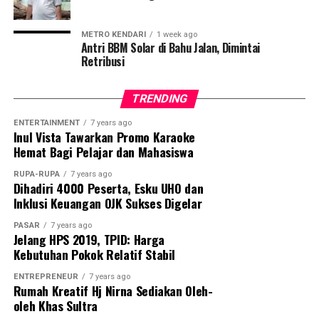
dipidana,” ujarnya, Jumat, 24 April 2026.
METRO KENDARI
1 week ago
Ia menambahkan bahwa ancaman tersebut melibatkan
Antri BBM Solar di Bahu Jalan, Dimintai
Retribusi
rencana pengerahan aparat penegak hukum.
“Disebutkan akan melibatkan anggota Reskrim untuk
TRENDING
memproses warga jika tetap membuka lahan,”
ENTERTAINMENT
7 years ago
imbuhnya.
Inul Vista Tawarkan Promo Karaoke
Hemat Bagi Pelajar dan Mahasiswa
Padahal, warga Desa Tatangga dan Desa Lanowulu
mengklaim telah mengajukan proposal resmi sejak 22
RUPA-RUPA
7 years ago
Dihadiri 4000 Peserta, Esku UHO dan
Desember 2025 namun tidak mendapatkan tanggapan.
Inklusi Keuangan OJK Sukses Digelar
“Jangan sampai hukum hanya tajam ke bawah, tapi
PASAR
7 years ago
Jelang HPS 2019, TPID: Harga
tumpul ke atas,” tegas Kamarudin.
Kebutuhan Pokok Relatif Stabil
Masyarakat mendesak aparat penegak hukum
ENTREPRENEUR
7 years ago
Rumah Kreatif Hj Nirna Sediakan Oleh-
melakukan penyelidikan menyeluruh, termasuk
oleh Khas Sultra
memeriksa Kepala Balai TN Rawa Aopa Watumohai,