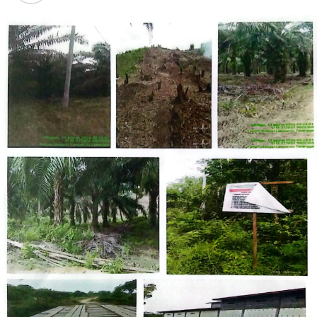
“Benar-benar hasil yang memuaskan untuk seri
pembuka kali ini, saya juga merasakan feeling dengan
motor sangat baik setelah berhasil sapu bersih kelas
NS250cc ditambah podium di kelas NS150cc juga,”
tambah Gilang.
Dominasi ART juga berlanjut di kelas Junior Indonesia
Talent Cup. Pembalap Resky YH sukses meraih double
winner meski sempat menghadapi kendala long lap
penalty pada Race 1 hari sabtu kemarin.
“Alhamdulillah meski start dari grid belakang dan
ditambah long lap penalty karena melakukan kesalahan
saat QTT, tetap tidak melunturkan semangat saya
untuk raih podium di kelas tersebut,” beber Resky YH.
Hasil tersebut menempatkan Resky sebagai pemimpin
klasemen sementara di ronde pertama musim ini.