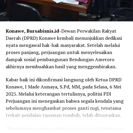
melalui orang-orang terkenal, pemimpin daerah,
kompetensi seseorang, serta sikap masyarakat.
Namun, kata Parinringi, sebelum dapat mengeksekusi
Konawe, Bursabisnis.id-
Dewan Perwakilan Rakyat
strategi untuk menarik investor, perlu dipastikan bahwa
Daerah (DPRD) Konawe kembali menunjukkan dedikasi
faktor-faktor yang mempengaruhi minat investasi di
nyata mengawal hak-hak masyarakat. Setelah melalui
daerah sudah cukup terjamin.
proses panjang, perjuangan untuk menyelesaikan
dampak sosial pembangunan Bendungan Ameroro
Faktor yang mempengaruhi investasi dimaksud yaitu :
akhirnya membuahkan hasil yang menggembirakan.
1. Stabilitas politik daerah
2. Stabilitas sosial daerah
Kabar baik ini dikonfirmasi langsung oleh Ketua DPRD
3. Stabilitas ekonomi
Konawe, I Made Asmaya, S.Pd, MM, pada Selasa, 6 Mei
Sekretaris DPRD (Sekwan) Konawe, Sumanti, S.Sos,
4. Kondisi infrastruktur dasar, seperti ketersediaan daya
2025. Melalui keterangan tertulisnya, politisi PDI
M.AP, menegaskan bahwa partisipasi pihaknya dalam
listrik, telekomunikasi, prasarana jalan dan pelabuhan)
Perjuangan ini menegaskan bahwa segala kendala yang
menampilkan tarian legendaris ini merupakan wujud
5. Berfungsinya sektor pembiayaan
sebelumnya menghambat proses ganti rugi, terutama
nyata kepedulian untuk menjaga warisan leluhur.
6. Ketersediaan tenaga kerja yang kompeten
terkait penilaian tanaman tumbuh, telah dituntaskan.
7. Regulasi pemerintah
“Budaya adalah identitas kita. Kita wajib menjaga dan
8. Perpajakan (kemudahan/keringanan pajak)
“Penyelesaian permasalahan dampak sosial Bendungan
merawatnya agar tidak lekang tergerus arus digitalisasi
9. Good governance