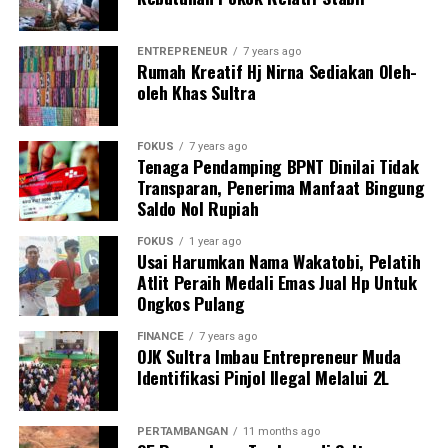
parlemen dalam mengawal langsung aspirasi rakyat
hingga ke tingkat teknis.
ENTREPRENEUR
7 years ago
Rumah Kreatif Hj Nirna Sediakan Oleh-
oleh Khas Sultra
FOKUS
7 years ago
Tenaga Pendamping BPNT Dinilai Tidak
Transparan, Penerima Manfaat Bingung
Saldo Nol Rupiah
FOKUS
1 year ago
Usai Harumkan Nama Wakatobi, Pelatih
Atlit Peraih Medali Emas Jual Hp Untuk
Ongkos Pulang
FINANCE
7 years ago
OJK Sultra Imbau Entrepreneur Muda
Identifikasi Pinjol Ilegal Melalui 2L
Pertemuan tersebut juga mendapatkan dukungan
penuh dengan kehadiran Perwira Penghubung (Pabung)
PERTAMBANGAN
11 months ago