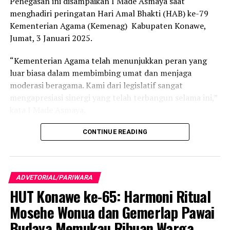
Penegasan ini disampaikan I Made Asmaya saat
daerah.
menghadiri peringatan Hari Amal Bhakti (HAB) ke-79
“Sebaliknya, semakin rendah tingkat bunga yang
Kementerian Agama (Kemenag) Kabupaten Konawe,
ditawarkan, akan semakin tinggi jumlah investasi yang
Jumat, 3 Januari 2025.
dilakukan. Investor akan terdorong untuk melakukan
“Kementerian Agama telah menunjukkan peran yang
investasi dengan harapan mendapatkan return yang
luar biasa dalam membimbing umat dan menjaga
lebih tinggi dari suku bunga,” ujar mantan Kepala Badan
moderasi beragama. Kami dari legislatif sangat
Kesbangpol Provinsi Sultra ini.
mengapresiasi sinergi yang telah terbangun selama ini,”
Parinringi mengatakan, ada beberapa indikator yang
kata I Made Asmaya.
bisa digunakan dalam menarik para investor untuk
CONTINUE READING
menanamkan investasi di suatu daerah, termasuk di
Sultra.
ADVETORIAL/PARIWARA
HUT Konawe ke-65: Harmoni Ritual
Mosehe Wonua dan Gemerlap Pawai
Budaya Memukau Ribuan Warga